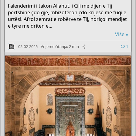
Falendërimi i takon Allahut, i Cili me dijen e Tij
përfshinë çdo gjë, mbizotëron çdo krijesë me fuqi e
urtësi. Afroi zemrat e robërve te Tij, ndriçoi mendjet
e tyre me dritën e...
Više »
05-02-2025
Vrijeme čitanja: 2 min
1