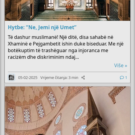
Hytbe: “Ne, Jemi një Umet”
Të dashur muslimanë! Një ditë, disa sahabë në
Xhaminë e Pejgambetit ishin duke biseduar. Me një
botëkuptim të trashëguar nga injoranca me
racizëm dhe diskriminim ndaj...
Više »
05-02-2025
Vrijeme čitanja: 3 min
1