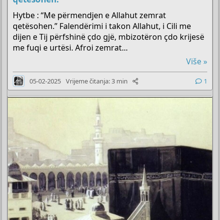
Hytbe : “Me përmendjen e Allahut zemrat
qetësohen.” Falendërimi i takon Allahut, i Cili me
dijen e Tij përfshinë çdo gjë, mbizotëron çdo krijesë
me fuqi e urtësi. Afroi zemrat...
Više »
05-02-2025
Vrijeme čitanja: 3 min
1