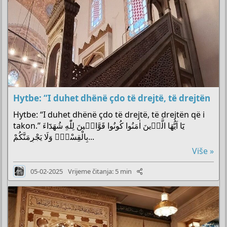
Hytbe: “I duhet dhënë çdo të drejtë, të drejtën
Hytbe: “I duhet dhënë çdo të drejtë, të drejtën që i
takon.” يَٓا اَيُّهَا الَّذ۪ينَ اٰمَنُوا كُونُوا قَوَّام۪ينَ لِلّٰهِ شُهَدَٓاءَ
بِالْقِسْطِۘ وَلَا يَجْرِمَنَّكُمْ...
Više »
05-02-2025
Vrijeme čitanja: 5 min