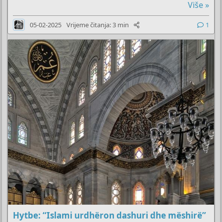
Više »
05-02-2025
Vrijeme čitanja: 3 min
1
Hytbe: “Islami urdhëron dashuri dhe mëshirë”