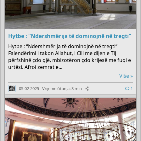
Hytbe : “Ndershmërija të dominojnë në tregti”
Hytbe : “Ndershmërija të dominojnë në tregti”
Falendërimi i takon Allahut, i Cili me dijen e Tij
përfshinë çdo gjë, mbizotëron çdo krijesë me fuqi e
urtësi. Afroi zemrat e...
Više »
05-02-2025
Vrijeme čitanja: 3 min
1