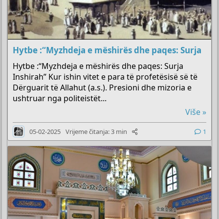
Hytbe :“Myzhdeja e mëshirës dhe paqes: Surja
Hytbe :“Myzhdeja e mëshirës dhe paqes: Surja
Inshirah” Kur ishin vitet e para të profetësisë së të
Dërguarit të Allahut (a.s.). Presioni dhe mizoria e
ushtruar nga politeistët...
Više »
05-02-2025
Vrijeme čitanja: 3 min
1