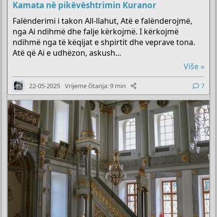
Kamata në pikëvështrimin Kuranor
Falënderimi i takon All-llahut, Atë e falënderojmë,
nga Ai ndihmë dhe falje kërkojmë. I kërkojmë
ndihmë nga të këqijat e shpirtit dhe veprave tona.
Atë që Ai e udhëzon, askush...
Više »
22-05-2025
Vrijeme čitanja: 9 min
7