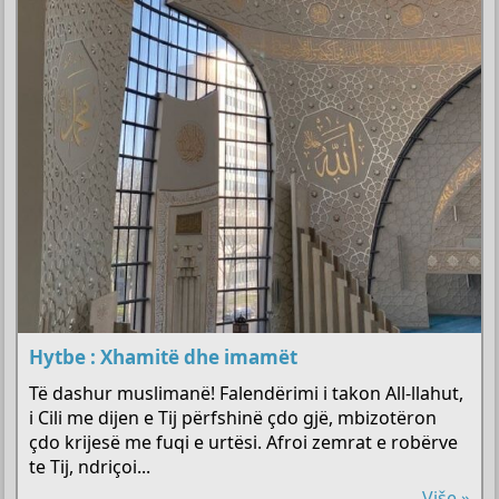
Hytbe : Xhamitë dhe imamët
Të dashur muslimanë! Falendërimi i takon All-llahut,
i Cili me dijen e Tij përfshinë çdo gjë, mbizotëron
çdo krijesë me fuqi e urtësi. Afroi zemrat e robërve
te Tij, ndriçoi...
Više »