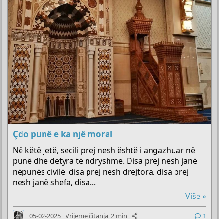
Çdo punë e ka një moral
Në këtë jetë, secili prej nesh është i angazhuar në
punë dhe detyra të ndryshme. Disa prej nesh janë
nëpunës civilë, disa prej nesh drejtora, disa prej
nesh janë shefa, disa...
Više »
05-02-2025
Vrijeme čitanja: 2 min
1