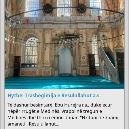
Hytbe: Trashëgimija e Resulullahut a.s.
Të dashur besimtarë! Ebu Hurejra r.a., duke ecur
nëpër rrugët e Medinës, vrapoi në tregun e
Medinës dhe thirri i emocionuar: “Nxitoni në xhami,
amaneti i Resulullahut...