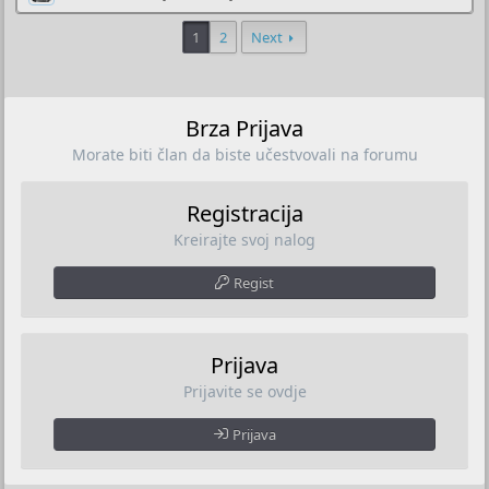
1
2
Next
Brza Prijava
Morate biti član da biste učestvovali na forumu
Registracija
Kreirajte svoj nalog
Regist
Prijava
Prijavite se ovdje
Prijava