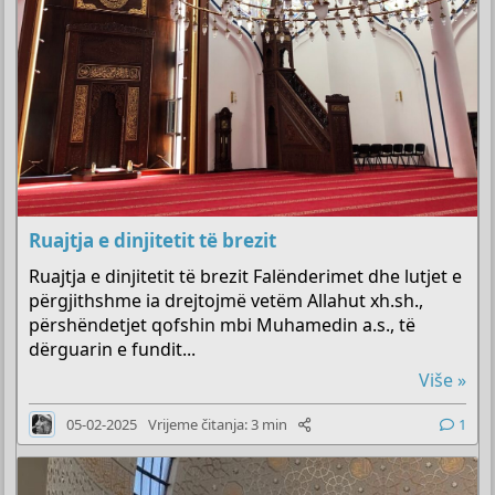
Ruajtja e dinjitetit të brezit
Ruajtja e dinjitetit të brezit Falënderimet dhe lutjet e
përgjithshme ia drejtojmë vetëm Allahut xh.sh.,
përshëndetjet qofshin mbi Muhamedin a.s., të
dërguarin e fundit...
Više »
05-02-2025
Vrijeme čitanja: 3 min
1