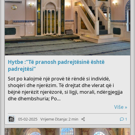
Hytbe :”Të pranosh padrejtësinë është
padrejtësi”
Sot po kalojmë një provë të rëndë si individë,
shoqëri dhe njerëzim. Të drejtat dhe vlerat që i
bëjnë njerëzit njerëzorë, si ligji, morali, ndërgjegjja
dhe dhembshuria; Po...
Više »
05-02-2025
Vrijeme čitanja: 2 min
1