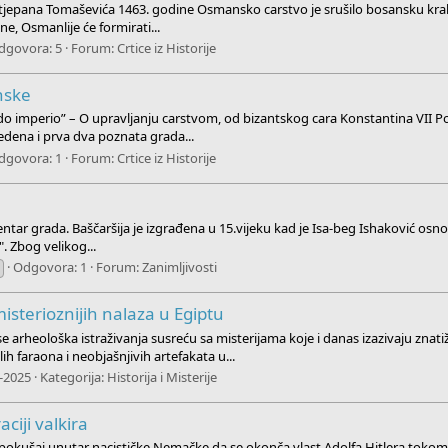
jepana Tomaševića 1463. godine Osmansko carstvo je srušilo bosansku kralje
e, Osmanlije će formirati...
dgovora: 5
Forum:
Crtice iz Historije
nske
 imperio” – O upravljanju carstvom, od bizantskog cara Konstantina VII Por
edena i prva dva poznata grada...
dgovora: 1
Forum:
Crtice iz Historije
i centar grada. Baščaršija je izgrađena u 15.vijeku kad je Isa-beg Ishaković osnov
. Zbog velikog...
Odgovora: 1
Forum:
Zanimljivosti
misterioznijih nalaza u Egiptu
arheološka istraživanja susreću sa misterijama koje i danas izazivaju znatižel
ih faraona i neobjašnjivih artefakata u...
-2025
Kategorija:
Historija i Misterije
aciji valkira
ar pokušaj unutar nacističke Nemačke da se okonča vlast Adolfa Hitlera toko