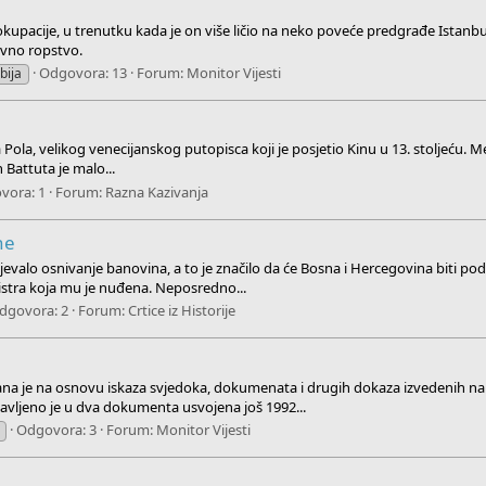
okupacije, u trenutku kada je on više ličio na neko poveće predgrađe Istanb
ovno ropstvo.
Odgovora: 13
Forum:
Monitor Vijesti
bija
rka Pola, velikog venecijanskog putopisca koji je posjetio Kinu u 13. stoljeću
 Battuta je malo...
vora: 1
Forum:
Razna Kazivanja
ne
evalo osnivanje banovina, a to je značilo da će Bosna i Hercegovina biti po
nistra koja mu je nuđena. Neposredno...
dgovora: 2
Forum:
Crtice iz Historije
uisana je na osnovu iskaza svjedoka, dokumenata i drugih dokaza izvedenih
ajavljeno je u dva dokumenta usvojena još 1992...
Odgovora: 3
Forum:
Monitor Vijesti