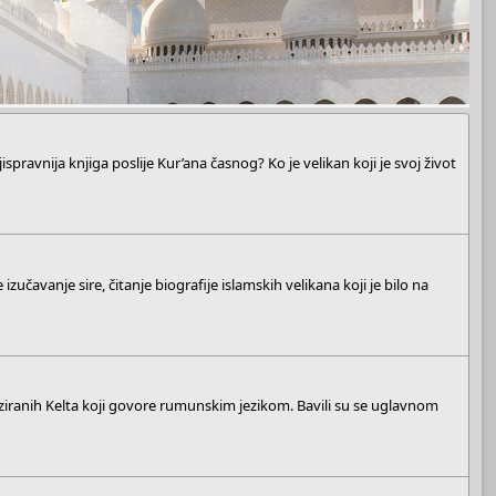
spravnija knjiga poslije Kur’ana časnog? Ko je velikan koji je svoj život
zučavanje sire, čitanje biografije islamskih velikana koji je bilo na
aniziranih Kelta koji govore rumunskim jezikom. Bavili su se uglavnom