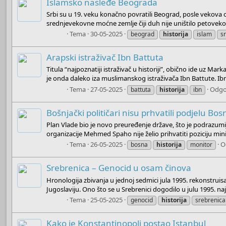
Islamsko nasleđe Beograda
Srbi su u 19. veku konačno povratili Beograd, posle vekova 
srednjevekovne moćne zemlje čiji duh nije uništilo petovek
Boots
Tema
30-05-2025
beograd
historija
islam
sr
Arapski istraživač Ibn Battuta
Titula “najpoznatiji istraživač u historiji”, obično ide uz Ma
je onda daleko iza muslimanskog istraživača Ibn Battute. Ibn
Boots
Tema
27-05-2025
Odgo
battuta
historija
ibn
Bošnjački političari nisu prhvatili podjelu Bos
Plan Vlade bio je novo preuređenje države, što je podrazumij
organizacije Mehmed Spaho nije želio prihvatiti poziciju mi
Boots
Tema
26-05-2025
O
bosna
historija
monitor
Srebrenica – Genocid u osam činova
Hronologija zbivanja u jednoj sedmici jula 1995. rekonstr
Jugoslaviju. Ono što se u Srebrenici dogodilo u julu 1995. n
Boots
Tema
25-05-2025
genocid
historija
srebrenica
Kako je Konstantinopolj postao Istanbul