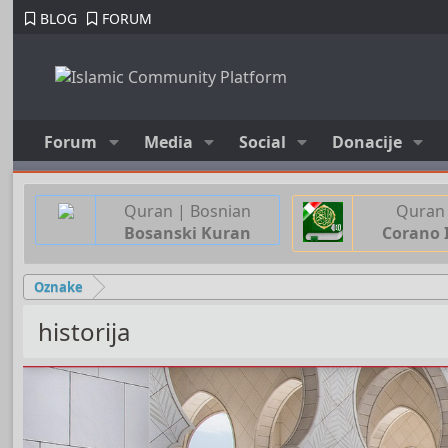
BLOG
FORUM
Forum
Media
Social
Donacije
Quran | Bosnian
Quran 
Bosanski Kuran
Corano 
Oznake
historija