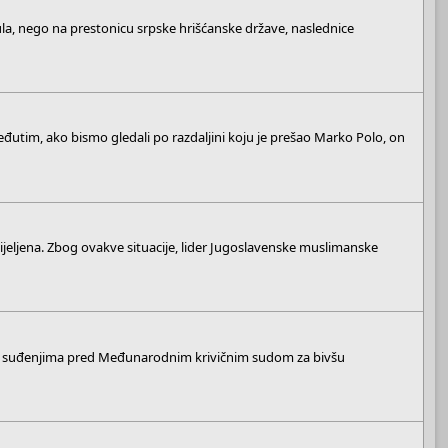
ula, nego na prestonicu srpske hrišćanske države, naslednice
. Međutim, ako bismo gledali po razdaljini koju je prešao Marko Polo, on
dijeljena. Zbog ovakve situacije, lider Jugoslavenske muslimanske
 na suđenjima pred Međunarodnim krivičnim sudom za bivšu