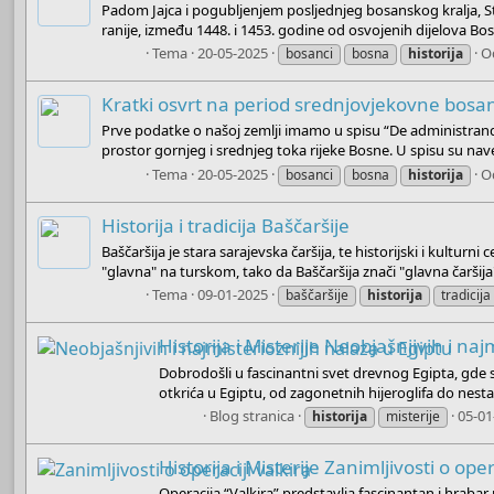
Padom Jajca i pogubljenjem posljednjeg bosanskog kralja, St
ranije, između 1448. i 1453. godine od osvojenih dijelova Bosn
Boots
Tema
20-05-2025
O
bosanci
bosna
historija
Kratki osvrt na period srednjovjekovne bosa
Prve podatke o našoj zemlji imamo u spisu “De administrando
prostor gornjeg i srednjeg toka rijeke Bosne. U spisu su nav
Boots
Tema
20-05-2025
O
bosanci
bosna
historija
Historija i tradicija Baščaršije
Baščaršija je stara sarajevska čaršija, te historijski i kulturn
"glavna" na turskom, tako da Baščaršija znači "glavna čaršija"
Boots
Tema
09-01-2025
baščaršije
historija
tradicija
Historija i Misterije
Neobjašnjivih i naj
Dobrodošli u fascinantni svet drevnog Egipta, gde se 
otkrića u Egiptu, od zagonetnih hijeroglifa do nestal
Boots
Blog stranica
05-01
historija
misterije
Historija i Misterije
Zanimljivosti o oper
Operacija “Valkira” predstavlja fascinantan i hrab