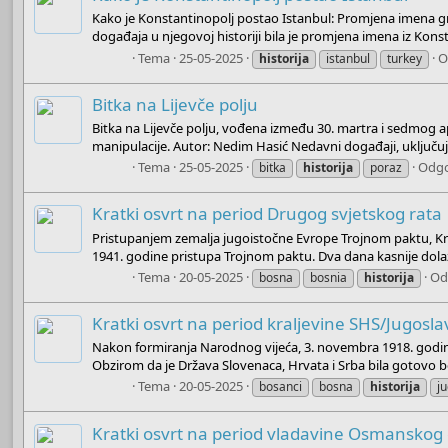
Kako je Konstantinopolj postao Istanbul: Promjena imena grad
događaja u njegovoj historiji bila je promjena imena iz Konst
Boots
Tema
25-05-2025
O
historija
istanbul
turkey
Bitka na Lijevče polju
Bitka na Lijevče polju, vođena između 30. martra i sedmog apr
manipulacije. Autor: Nedim Hasić Nedavni događaji, uključujući
Boots
Tema
25-05-2025
Odgo
bitka
historija
poraz
Kratki osvrt na period Drugog svjetskog rata
Pristupanjem zemalja jugoistočne Evrope Trojnom paktu, Kral
1941. godine pristupa Trojnom paktu. Dva dana kasnije dolazi
Boots
Tema
20-05-2025
Od
bosna
bosnia
historija
Kratki osvrt na period kraljevine SHS/Jugosla
Nakon formiranja Narodnog vijeća, 3. novembra 1918. godine, 
Obzirom da je Država Slovenaca, Hrvata i Srba bila gotovo be
Boots
Tema
20-05-2025
bosanci
bosna
historija
j
Kratki osvrt na period vladavine Osmanskog 