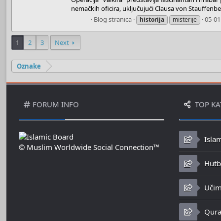
nemačkih oficira, uključujući Clausa von Stauffenb
Boots
Blog stranica
05-01
historija
misterije
1
2
3
Next
Oznake
FORUM INFO
TOP KA
Isla
© Muslim Worldwide Social Connection™
Hutbe
Učim
Qura