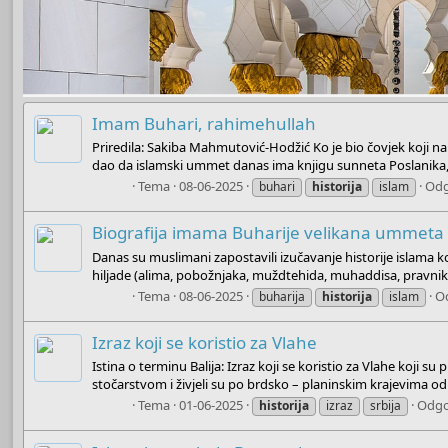
Imam Buhari, rahimehullah
Priredila: Sakiba Mahmutović-Hodžić Ko je bio čovjek koji nam 
dao da islamski ummet danas ima knjigu sunneta Poslanika, sa
Boots
Tema
08-06-2025
Odg
buhari
historija
islam
Biografija imama Buharije velikana ummeta
Danas su muslimani zapostavili izučavanje historije islama koj
hiljade (alima, pobožnjaka, muždtehida, muhaddisa, pravnika,
Boots
Tema
08-06-2025
O
buharija
historija
islam
Izraz koji se koristio za Vlahe
Istina o terminu Balija: Izraz koji se koristio za Vlahe koji
stočarstvom i živjeli su po brdsko – planinskim krajevima od
Boots
Tema
01-06-2025
Odgo
historija
izraz
srbija