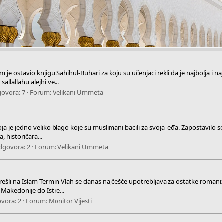
je ostavio knjigu Sahihul-Buhari za koju su učenjaci rekli da je najbolja i naji
llallahu alejhi ve...
ovora: 7
Forum:
Velikani Ummeta
a je jedno veliko blago koje su muslimani bacili za svoja leđa. Zapostavilo se i
 historičara...
dgovora: 2
Forum:
Velikani Ummeta
 su prešli na Islam Termin Vlah se danas najčešće upotrebljava za ostatke rom
 Makedonije do Istre...
vora: 2
Forum:
Monitor Vijesti