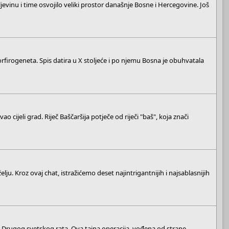
vinu i time osvojilo veliki prostor današnje Bosne i Hercegovine. Još
firogeneta. Spis datira u X stoljeće i po njemu Bosna je obuhvatala
ao cijeli grad. Riječ Baščaršija potječe od riječi "baš", koja znači
ju. Kroz ovaj chat, istražićemo deset najintrigantnijih i najsablasnijih
m Drugog svetskog rata. Ova tajna operacija, vođena od strane