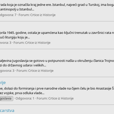
a koja je označila kraj jedne ere. Istanbul, najveći grad u Turskoj, ima boga
antinopolj u Istanbul...
dgovora: 7
Forum:
Crtice iz Historije
ila 1945. godine, ostala je upamćena kao ključni trenutak u završnici rata na 
 liturgiju koju je...
vora: 3
Forum:
Crtice iz Historije
jevina Jugoslavija se gotovo u potpunosti našla u okruženju članica Trojno
 do državnog udara i velikih...
govora: 3
Forum:
Crtice iz Historije
vije
dolazi do formiranja i prve narodne vlade na čijem čelu je bio Anastasije Šol
z vojske, prva odluka vlade...
Odgovora: 1
Forum:
Crtice iz Historije
ugoslavia
carstva