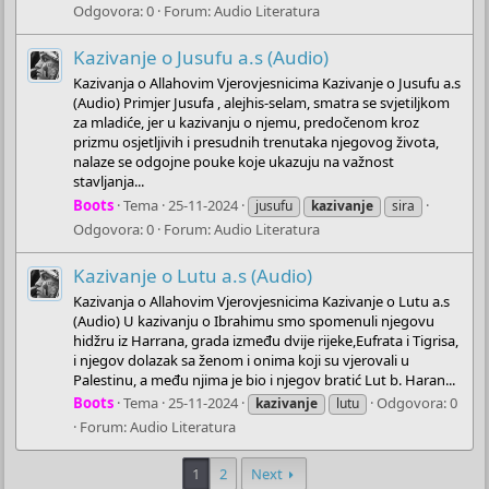
Odgovora: 0
Forum:
Audio Literatura
Kazivanje o Jusufu a.s (Audio)
Kazivanja o Allahovim Vjerovjesnicima Kazivanje o Jusufu a.s
(Audio) Primjer Jusufa , alejhis-selam, smatra se svjetiljkom
za mladiće, jer u kazivanju o njemu, predočenom kroz
prizmu osjetljivih i presudnih trenutaka njegovog života,
nalaze se odgojne pouke koje ukazuju na važnost
stavljanja...
Boots
Tema
25-11-2024
jusufu
kazivanje
sira
Odgovora: 0
Forum:
Audio Literatura
Kazivanje o Lutu a.s (Audio)
Kazivanja o Allahovim Vjerovjesnicima Kazivanje o Lutu a.s
(Audio) U kazivanju o Ibrahimu smo spomenuli njegovu
hidžru iz Harrana, grada između dvije rijeke,Eufrata i Tigrisa,
i njegov dolazak sa ženom i onima koji su vjerovali u
Palestinu, a među njima je bio i njegov bratić Lut b. Haran...
Boots
Tema
25-11-2024
Odgovora: 0
kazivanje
lutu
Forum:
Audio Literatura
1
2
Next