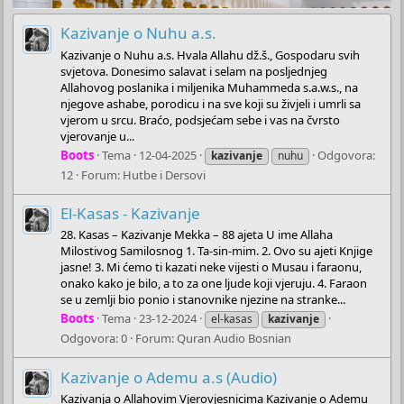
Kazivanje o Nuhu a.s.
Kazivanje o Nuhu a.s. Hvala Allahu dž.š., Gospodaru svih
svjetova. Donesimo salavat i selam na posljednjeg
Allahovog poslanika i miljenika Muhammeda s.a.w.s., na
njegove ashabe, porodicu i na sve koji su živjeli i umrli sa
vjerom u srcu. Braćo, podsjećam sebe i vas na čvrsto
vjerovanje u...
Boots
Tema
12-04-2025
Odgovora:
kazivanje
nuhu
12
Forum:
Hutbe i Dersovi
El-Kasas - Kazivanje
28. Kasas – Kazivanje Mekka – 88 ajeta U ime Allaha
Milostivog Samilosnog 1. Ta-sin-mim. 2. Ovo su ajeti Knjige
jasne! 3. Mi ćemo ti kazati neke vijesti o Musau i faraonu,
onako kako je bilo, a to za one ljude koji vjeruju. 4. Faraon
se u zemlji bio ponio i stanovnike njezine na stranke...
Boots
Tema
23-12-2024
el-kasas
kazivanje
Odgovora: 0
Forum:
Quran Audio Bosnian
Kazivanje o Ademu a.s (Audio)
Kazivanja o Allahovim Vjerovjesnicima Kazivanje o Ademu