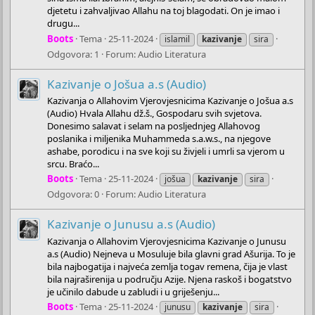
djetetu i zahvaljivao Allahu na toj blagodati. On je imao i
drugu...
Boots
Tema
25-11-2024
islamil
kazivanje
sira
Odgovora: 1
Forum:
Audio Literatura
Kazivanje o Jošua a.s (Audio)
Kazivanja o Allahovim Vjerovjesnicima Kazivanje o Jošua a.s
(Audio) Hvala Allahu dž.š., Gospodaru svih svjetova.
Donesimo salavat i selam na posljednjeg Allahovog
poslanika i miljenika Muhammeda s.a.w.s., na njegove
ashabe, porodicu i na sve koji su živjeli i umrli sa vjerom u
srcu. Braćo...
Boots
Tema
25-11-2024
jošua
kazivanje
sira
Odgovora: 0
Forum:
Audio Literatura
Kazivanje o Junusu a.s (Audio)
Kazivanja o Allahovim Vjerovjesnicima Kazivanje o Junusu
a.s (Audio) Nejneva u Mosuluje bila glavni grad Ašurija. To je
bila najbogatija i najveća zemlja togav remena, čija je vlast
bila najraširenija u području Azije. Njena raskoš i bogatstvo
je učinilo dabude u zabludi i u griješenju...
Boots
Tema
25-11-2024
junusu
kazivanje
sira