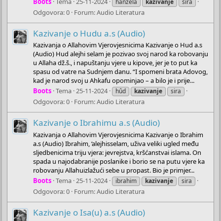
Boots
Tema
25-11-2024
hanzela
kazivanje
sira
Odgovora: 0
Forum:
Audio Literatura
Kazivanje o Hudu a.s (Audio)
Kazivanja o Allahovim Vjerovjesnicima Kazivanje o Hud a.s
(Audio) Hud alejhi selam je pozivao svoj narod ka robovanju
u Allaha dž.š., i napuštanju vjere u kipove, jer je to put ka
spasu od vatre na Sudnjem danu. “I spomeni brata Adovog,
kad je narod svoj u Ahkafu opominjao – a bilo je i prije...
Boots
Tema
25-11-2024
hûd
kazivanje
sira
Odgovora: 0
Forum:
Audio Literatura
Kazivanje o Ibrahimu a.s (Audio)
Kazivanja o Allahovim Vjerovjesnicima Kazivanje o Ibrahim
a.s (Audio) Ibrahim, ‘alejhisselam, uživa veliki ugled među
sljedbenicima triju vjera: jevrejstva, kršćanstvai islama. On
spada u najodabranije poslanike i borio se na putu vjere ka
robovanju Allahuizlažući sebe u propast. Bio je primjer...
Boots
Tema
25-11-2024
ibrahim
kazivanje
sira
Odgovora: 0
Forum:
Audio Literatura
Kazivanje o Isa(u) a.s (Audio)