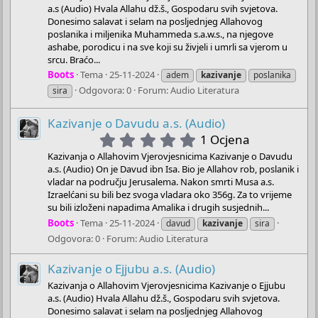
a.s (Audio) Hvala Allahu dž.š., Gospodaru svih svjetova.
Donesimo salavat i selam na posljednjeg Allahovog
poslanika i miljenika Muhammeda s.a.w.s., na njegove
ashabe, porodicu i na sve koji su živjeli i umrli sa vjerom u
srcu. Braćo...
Boots
Tema
25-11-2024
adem
kazivanje
poslanika
Odgovora: 0
Forum:
Audio Literatura
sira
Kazivanje o Davudu a.s. (Audio)
5
1 Ocjena
.
Kazivanja o Allahovim Vjerovjesnicima Kazivanje o Davudu
0
a.s. (Audio) On je Davud ibn Isa. Bio je Allahov rob, poslanik i
0
vladar na području Jerusalema. Nakon smrti Musa a.s.
s
Izraelćani su bili bez svoga vladara oko 356g. Za to vrijeme
t
su bili izloženi napadima Amalika i drugih susjednih...
a
Boots
Tema
25-11-2024
davud
kazivanje
sira
r
Odgovora: 0
Forum:
Audio Literatura
(
s
Kazivanje o Ejjubu a.s. (Audio)
)
Kazivanja o Allahovim Vjerovjesnicima Kazivanje o Ejjubu
a.s. (Audio) Hvala Allahu dž.š., Gospodaru svih svjetova.
Donesimo salavat i selam na posljednjeg Allahovog