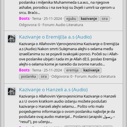
poslanika i miljenika Muhammeda s.a.w.s., na njegove
ashabe, porodicu i na sve koji su živjeli i umrli sa vjerom u
srcu. Braćo...
Boots
Tema
25-11-2024
ejjubu
kazivanje
sira
Odgovora: 0
Forum:
Audio Literatura
Kazivanje o Eremij(i)a a.s (Audio)
Kazivanja o Allahovim Vjerovjesnicima Kazivanje o Eremij(i)a
a.s (Audio) Nakon smrti Sulejmana alejhi-s-selama među
izraelčanima su se pojavili svakojaki poroci. Počeli su i Allah-
ove poslanike ubijati i tada im je Allah dž.š. poslao Eremijja
alejhi-s-selama kome je naredio da svome narudo...
Boots
Tema
25-11-2024
eremija
kazivanje
Odgovora: 0
Forum:
Audio Literatura
poslanika
sira
Kazivanje o Hanzeli a.s (Audio)
Kazivanja o Allahovim Vjerovjesnicima Kazivanje o Hanzeli
a.s U ovom kratkom audio izdanju možete poslušati
kazivanje o Hanzeli alejhi selamu… Pošto vrlo malo
posjedujemo informacija o ovom poslaniku najbolje je da
poslušate ovaj audio materijal… Poslanici (arapski رسول –
“resul”), po učenju...