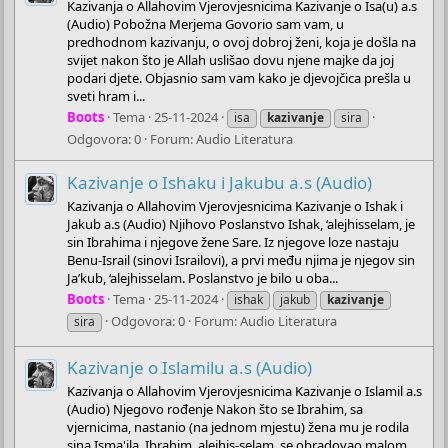
Kazivanja o Allahovim Vjerovjesnicima Kazivanje o Isa(u) a.s
(Audio) Pobožna Merjema Govorio sam vam, u
predhodnom kazivanju, o ovoj dobroj ženi, koja je došla na
svijet nakon što je Allah uslišao dovu njene majke da joj
podari djete. Objasnio sam vam kako je djevojčica prešla u
sveti hram i...
Boots
Tema
25-11-2024
isa
kazivanje
sira
Odgovora: 0
Forum:
Audio Literatura
Kazivanje o Ishaku i Jakubu a.s (Audio)
Kazivanja o Allahovim Vjerovjesnicima Kazivanje o Ishak i
Jakub a.s (Audio) Njihovo Poslanstvo Ishak, ‘alejhisselam, je
sin Ibrahima i njegove žene Sare. Iz njegove loze nastaju
Benu-Israil (sinovi Israilovi), a prvi među njima je njegov sin
Ja’kub, ‘alejhisselam. Poslanstvo je bilo u oba...
Boots
Tema
25-11-2024
ishak
jakub
kazivanje
Odgovora: 0
Forum:
Audio Literatura
sira
Kazivanje o Islamilu a.s (Audio)
Kazivanja o Allahovim Vjerovjesnicima Kazivanje o Islamil a.s
(Audio) Njegovo rođenje Nakon što se Ibrahim, sa
vjernicima, nastanio (na jednom mjestu) žena mu je rodila
sina Isma'ila. Ibrahim, alejhis-selam, se obradovao malom