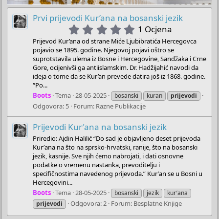
Prvi prijevodi Kur’ana na bosanski jezik
5
1 Ocjena
.
Prijevod Kur’ana od strane Miće Ljubibratića Hercegovca
0
pojavio se 1895. godine. Njegovoj pojavi oštro se
0
suprotstavila ulema iz Bosne i Hercegovine, Sandžaka i Crne
s
Gore, ocijenivši ga antiislamskim. Dr. Hadžijahić navodi da
t
ideja o tome da se Kur’an prevede datira još iz 1868. godine.
“Po...
a
r
Boots
Tema
28-05-2025
bosanski
kuran
prijevodi
(
Odgovora: 5
Forum:
Razne Publikacije
s
)
Prijevodi Kur′ana na bosanski jezik
Priredio: Ajdin Halilić “Do sad je objavljeno deset prijevoda
Kur′ana na što na sprsko-hrvatski, ranije, što na bosanski
jezik, kasnije. Sve njih ćemo nabrojati, i dati osnovne
podatke o vremenu nastanka, prevoditelju i
specifičnostima navedenog prijevoda.” Kur′an se u Bosni u
Hercegovini...
Boots
Tema
28-05-2025
bosanski
jezik
kur′ana
Odgovora: 2
Forum:
Besplatne Knjige
prijevodi