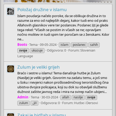
Položaj družine v islamu
Islam poudarja načelo poroke, da se oblikuje družina in to
razume za eno od najlepših dejanj, kakor tudi eno od praks
Allahovih glasnikov vere ter poslancev. Poslanec ﷺ je glede
tega rekel: “Včasih se postim in včasih se ne; opravljam
nočno molitev in tudi spim ter poročam se z ženskami. Kdor
ne...
Boots
Tema
09-05-2024
islam
poslanec
sahih
Odgovora: 0
Forum:
Slovenian
svoje
ukazuje
Language
Zulum je veliki grijeh
Braćo i sestre u islamu! Tema današnje hutbe je Zulum
(Nasilje) je veliki grijeh. Govorim na zadatu temu, a još smo
u šoku i nevjerici nakon prošlosedmičnog terorističkog čina
ubistva dvojice policajaca, koji su dok su obavljali službenu
dužnost zaštite javnog reda i mira na svirep način ubijeni...
Admin
Tema
30-03-2024
allah
nasilje
svoje
Odgovora: 0
Forum:
Hutbe i Dersovi
zulum
الل
Zakaj je hidžab v islamu