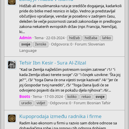
Hidžab ali muslimanska ruta je središče dogajanja, kadarkoli
pride do bitke med resnico in lažjo. Vedno je predstavljal
občutljivo vprašanje, vendar je posebno v zadnjem času,
deležen še večje pozornosti zaradi zakonodaje in predlogov
zakona nekaterih evropskih držav (npr. Francija, Nemčija),
ki...
Admin
Tema
22-03-2024
hidžab
hidžaba
lahko
Odgovora: 0
Forum:
Slovenian
svoje
ženske
Language
Tefsir Ibn Kesir - Sura Al-Zilzal
"Kad se Zemlja najžešćim potresom svojim zatrese" /1/ "i
kada Zemlja izbaci terete svoje" /2/ "i čovjek uzvikne: 'Šta joj
je?'", /3/ "toga Dana će ona vijesti svoje kazivati" /4/ "jer će
joj Gospodar tvoj narediti", /5/ "Toga Dana ljudi će se
odvojeno pojaviti da im se pokažu djela njihova": /6/...
Boots
Tema
17-03-2024
koliko
rekao
svoje
Odgovora: 0
Forum:
Bosnian Tafsir
uradio
vidjet
Kupoprodaja između radnika i firme
Radim kao ekonom u firmi u razvio sam dobre odnose sa
dobavljačima robe i na osnovu tih odnosa dobijam