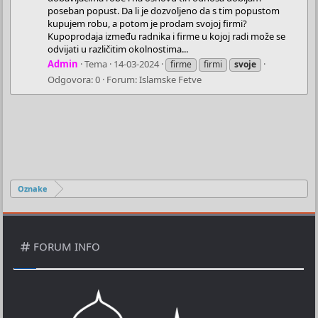
poseban popust. Da li je dozvoljeno da s tim popustom
kupujem robu, a potom je prodam svojoj firmi?
Kupoprodaja između radnika i firme u kojoj radi može se
odvijati u različitim okolnostima...
Admin
Tema
14-03-2024
firme
firmi
svoje
Odgovora: 0
Forum:
Islamske Fetve
Oznake
FORUM INFO