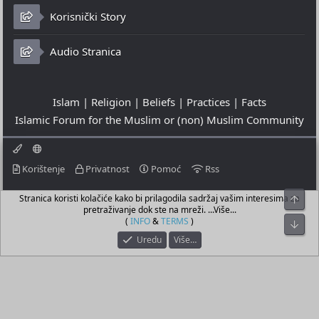
Korisnički Story
Audio Stranica
Islam | Religion | Beliefs | Practices | Facts
Islamic Forum for the Muslim or (non) Muslim Community
Korištenje
Privatnost
Pomoć
Rss
Stranica koristi kolačiće kako bi prilagodila sadržaj vašim interesima za
Top
© 2023 - 08-08-2026
pretraživanje dok ste na mreži. ...Više...
© Islamic Community Platform ®
(
INFO
&
TERMS
)
Bot
Uredu
Više…