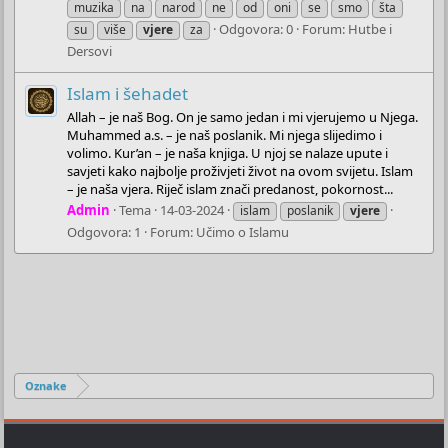
muzika
na
narod
ne
od
oni
se
smo
šta
Odgovora: 0
Forum:
Hutbe i
su
više
vjere
za
Dersovi
Islam i šehadet
Allah – je naš Bog. On je samo jedan i mi vjerujemo u Njega.
Muhammed a.s. – je naš poslanik. Mi njega slijedimo i
volimo. Kur’an – je naša knjiga. U njoj se nalaze upute i
savjeti kako najbolje proživjeti život na ovom svijetu. Islam
– je naša vjera. Riječ islam znači predanost, pokornost...
Admin
Tema
14-03-2024
islam
poslanik
vjere
Odgovora: 1
Forum:
Učimo o Islamu
Oznake