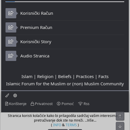
Korisnički Račun
Premium Račun
Korisnički Story
Audio Stranica
Islam | Religion | Beliefs | Practices | Facts
Islamic Forum for the Muslim or (non) Muslim Community
Korištenje
Privatnost
Pomoć
Rss
Stranica koristi kolačiće kako bi prilagodila sadržaj vašim interesima za
Top
© 2023 - 08-08-2026
pretraživanje dok ste na mreži. ...Više...
© Islamic Community Platform ®
(
INFO
&
TERMS
)
Bot