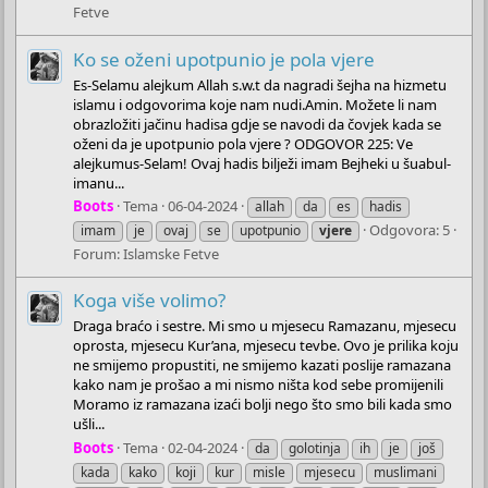
Fetve
Ko se oženi upotpunio je pola vjere
Es-Selamu alejkum Allah s.w.t da nagradi šejha na hizmetu
islamu i odgovorima koje nam nudi.Amin. Možete li nam
obrazložiti jačinu hadisa gdje se navodi da čovjek kada se
oženi da je upotpunio pola vjere ? ODGOVOR 225: Ve
alejkumus-Selam! Ovaj hadis bilježi imam Bejheki u šuabul-
imanu...
Boots
Tema
06-04-2024
allah
da
es
hadis
Odgovora: 5
imam
je
ovaj
se
upotpunio
vjere
Forum:
Islamske Fetve
Koga više volimo?
Draga braćo i sestre. Mi smo u mjesecu Ramazanu, mjesecu
oprosta, mjesecu Kur’ana, mjesecu tevbe. Ovo je prilika koju
ne smijemo propustiti, ne smijemo kazati poslije ramazana
kako nam je prošao a mi nismo ništa kod sebe promijenili
Moramo iz ramazana izaći bolji nego što smo bili kada smo
ušli...
Boots
Tema
02-04-2024
da
golotinja
ih
je
još
kada
kako
koji
kur
misle
mjesecu
muslimani