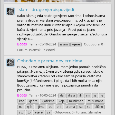
Islam i druge vjeroispovijedi
Kako islam gleda na druge vjere? Motrimo li odnos islama
prema drugim vjerskim svjetonazorima, od krucijalne je
važnosti imati na umu kur’anski ajet u kojem Uzvišeni Bog
kaže: „U vjeri nema prisiljavanja – Pravi put se jasno
razlikuje od zablude! Onaj ko ne vjeruje u šejtana/sotonu, a
vjeruje u...
Boots
Tema
05-10-2024
Odgovora: 0
islam
vjere
Forum:
Islamski Tekstovi
Ophođenje prema nevjernicima
PITANJE: Esselamu alejkum. Imam jedno pomalo neobično
pitanje….Naime, ja živim u okruženju gdje su većinski dio
stanovnistva kršćani i od kako sam se pokrila, često me
komšije (kršćani) sretnu i pitaju da li bih molila se za njih
Bogu za sreću, čak me je jedna poznanica zamolila da
proučim...
Boots
Tema
10-05-2024
da
djela
ili
im
iz
je
kao
kjafira
kjafirima
koja
musliman
muslimana
na
njih
njima
od
oni
prema
sa
se
slično
Odgovora: 0
Forum:
Islamske
što
to
vjere
za