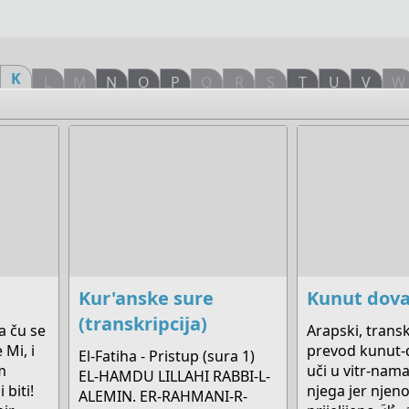
K
L
M
N
O
P
Q
R
S
T
U
V
W
Kur'anske sure
Kunut dov
(transkripcija)
Ja ču se
Arapski, transkr
e Mi, i
prevod kunut-
El-Fatiha - Pristup (sura 1)
m
uči u vitr-namaz
EL-HAMDU LILLAHI RABBI-L-
biti!
njega jer njeno
ALEMIN. ER-RAHMANI-R-