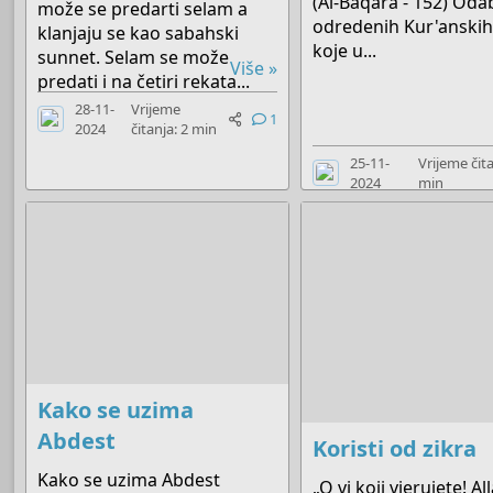
(Al-Baqara - 152) Oda
može se predarti selam a
odredenih Kur'anskih
klanjaju se kao sabahski
koje u...
sunnet. Selam se može
Više »
predati i na četiri rekata...
28-11-
Vrijeme
1
2024
čitanja: 2 min
25-11-
Vrijeme čita
2024
min
Kako se uzima
Abdest
Koristi od zikra
Kako se uzima Abdest
„O vi koji vjerujete! Al