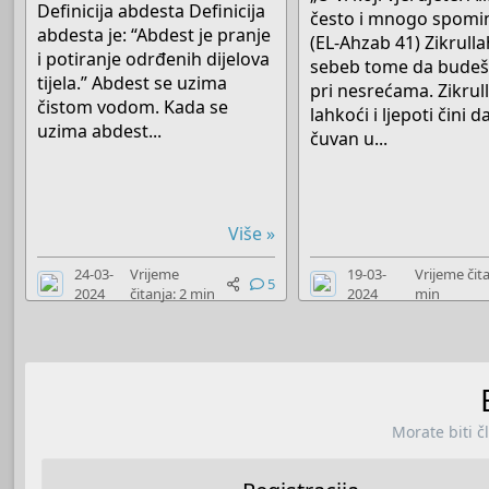
Definicija abdesta Definicija
često i mnogo spominj
abdesta je: “Abdest je pranje
(EL-Ahzab 41) Zikrulla
i potiranje odrđenih dijelova
sebeb tome da budeš
tijela.” Abdest se uzima
pri nesrećama. Zikrul
čistom vodom. Kada se
lahkoći i ljepoti čini 
uzima abdest...
čuvan u...
Više »
24-03-
Vrijeme
19-03-
Vrijeme čita
5
2024
čitanja: 2 min
2024
min
Morate biti č