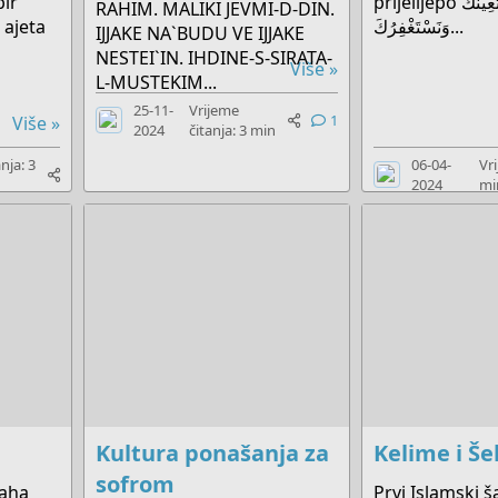
bir
prijelijepo اَللَّهُمَّ إِنَّا نَسْتَعِينُكَ
RAHIM. MALIKI JEVMI-D-DIN.
 ajeta
وَنَسْتَغْفِرُكَ...
IJJAKE NA`BUDU VE IJJAKE
NESTEI`IN. IHDINE-S-SIRATA-
Više »
L-MUSTEKIM...
25-11-
Vrijeme
1
Više »
2024
čitanja: 3 min
nja: 3
06-04-
Vri
2024
mi
Kultura ponašanja za
Kelime i Š
sofrom
laha
Prvi Islamski ša