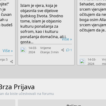
ite!“
šehadet, odnosn
Islam je vjera, koja je
h je
srcem vjerujem
objasnila sve dijelove
 čuvan
očitujem da n
ljudskog života. Shodno
lah u
boga osim Allah
tome, islam je objasnio
da budeš
srcem vjerujem
kulturu ponašanja za
očitujem da je..
sofrom, kao i kulturu
ponašanja domaćina, ali i
Više »
gosta...
14-03-
Vrijeme
1
Više »
2024
čitanja: 3 min
nja: 5
14-03-
Vri
2024
mi
Brza Prijava
lan da biste učestvovali na forumu