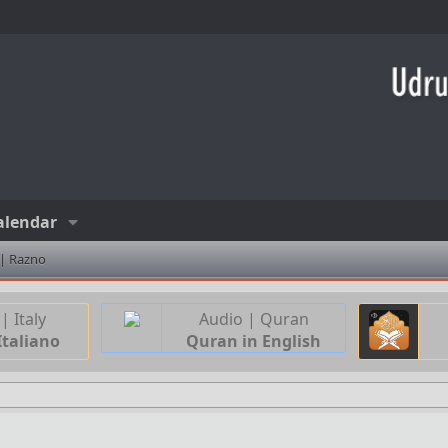
alendar
 | Razno
| Italy
Audio | Quran
Italiano
Quran in English