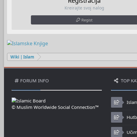
Registracija
Kreirajte svoj nalog
Regist
Wiki | Islam
FORUM INFO
TOP KA
Isla
© Muslim Worldwide Social Connection™
Hutbe
Učim