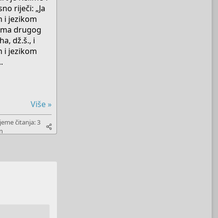
o riječi: „Ja
 i jezikom
ema drugog
a, dž.š., i
 i jezikom
.
Više »
jeme čitanja: 3
n