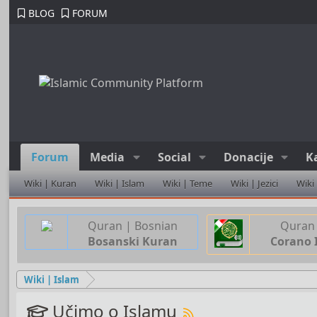
BLOG
FORUM
Forum
Media
Social
Donacije
K
Wiki | Kuran
Wiki | Islam
Wiki | Teme
Wiki | Jezici
Wiki
Quran | Bosnian
Quran 
Bosanski Kuran
Corano 
Wiki | Islam
Učimo o Islamu