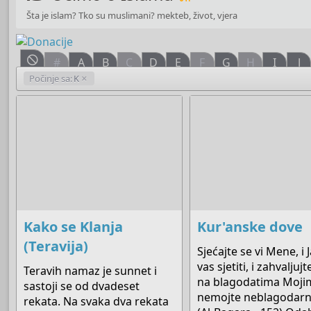
Šta je islam? Tko su muslimani? mekteb, život, vjera
#
A
B
C
D
E
F
G
H
I
J
Počinje sa:
K
Kako se Klanja
Kur'anske dove
(Teravija)
Sjećajte se vi Mene, i 
vas sjetiti, i zahvaljujt
Teravih namaz je sunnet i
na blagodatima Moji
sastoji se od dvadeset
nemojte neblagodarni 
rekata. Na svaka dva rekata