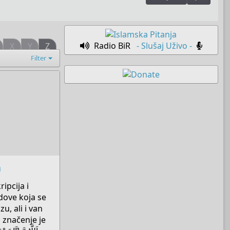
Radio BiR
- Slušaj Uživo -
X
Y
Z
Filter
a
ipcija i
dove koja se
u, ali i van
 značenje je