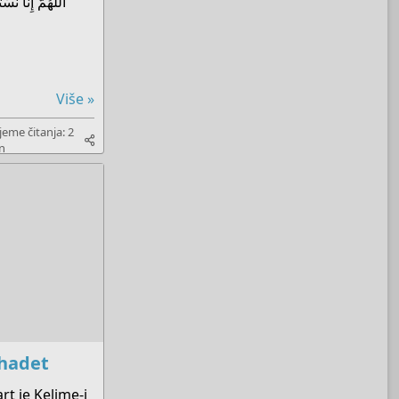
Više »
jeme čitanja: 2
n
ehadet
rt je Kelime-i