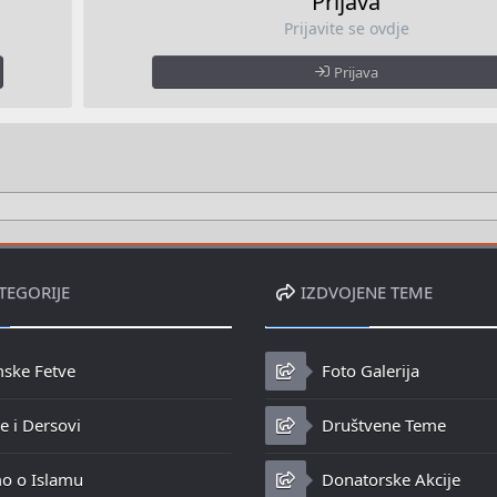
Prijava
Prijavite se ovdje
Prijava
TEGORIJE
IZDVOJENE TEME
mske Fetve
Foto Galerija
 i Dersovi
Društvene Teme
o o Islamu
Donatorske Akcije