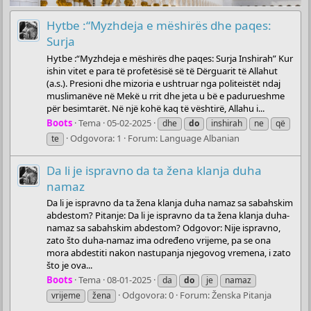
Hytbe :“Myzhdeja e mëshirës dhe paqes:
Surja
Hytbe :“Myzhdeja e mëshirës dhe paqes: Surja Inshirah” Kur
ishin vitet e para të profetësisë së të Dërguarit të Allahut
(a.s.). Presioni dhe mizoria e ushtruar nga politeistët ndaj
muslimanëve në Mekë u rrit dhe jeta u bë e padurueshme
për besimtarët. Në një kohë kaq të vështirë, Allahu i...
Boots
Tema
05-02-2025
dhe
do
inshirah
ne
që
Odgovora: 1
Forum:
Language Albanian
te
Da li je ispravno da ta žena klanja duha
namaz
Da li je ispravno da ta žena klanja duha namaz sa sabahskim
abdestom? Pitanje: Da li je ispravno da ta žena klanja duha-
namaz sa sabahskim abdestom? Odgovor: Nije ispravno,
zato što duha-namaz ima određeno vrijeme, pa se ona
mora abdestiti nakon nastupanja njegovog vremena, i zato
što je ova...
Boots
Tema
08-01-2025
da
do
je
namaz
Odgovora: 0
Forum:
Ženska Pitanja
vrijeme
žena