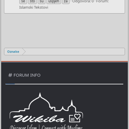
Odgovora: 0
Forum:
se
što
su
uspjeh
za
Islamski Tekstovi
Oznake
FORUM INFO