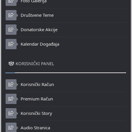
Foto Galerija
Društvene Teme
Donatorske Akcije
Kalendar Događaja
KORISNIČKI PANEL
Korisnički Račun
Premium Račun
Korisnički Story
Audio Stranica