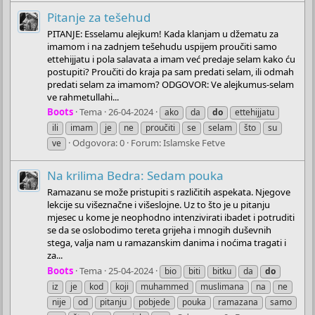
Pitanje za tešehud
PITANJE: Esselamu alejkum! Kada klanjam u džematu za
imamom i na zadnjem tešehudu uspijem proučiti samo
ettehijjatu i pola salavata a imam već predaje selam kako ću
postupiti? Proučiti do kraja pa sam predati selam, ili odmah
predati selam za imamom? ODGOVOR: Ve alejkumus-selam
ve rahmetullahi...
Boots
Tema
26-04-2024
ako
da
do
ettehijjatu
ili
imam
je
ne
proučiti
se
selam
što
su
Odgovora: 0
Forum:
Islamske Fetve
ve
Na krilima Bedra: Sedam pouka
Ramazanu se može pristupiti s različitih aspekata. Njegove
lekcije su višeznačne i višeslojne. Uz to što je u pitanju
mjesec u kome je neophodno intenzivirati ibadet i potruditi
se da se oslobodimo tereta grijeha i mnogih duševnih
stega, valja nam u ramazanskim danima i noćima tragati i
za...
Boots
Tema
25-04-2024
bio
biti
bitku
da
do
iz
je
kod
koji
muhammed
muslimana
na
ne
nije
od
pitanju
pobjede
pouka
ramazana
samo