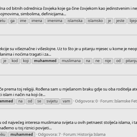
edna od bitnih odrednica čovjeka koje ga čine čovjekom kao jedinstvenim i n
ojmovima, simbolima, definicijama...
tetu
ga
ime
imena
imenima
islamska
islamsko
je
jeste
lije
kcije su višeznačne i višeslojne. Uz to što je u pitanju mjesec u kome je neo
nima i noćima tragati i za...
je
kod
koji
muhammed
muslimana
na
ne
nije
od
pitanj
e prema toj religiji. Rođena sam u mješanom braku gdje su oba roditelja atei
islam i način na koji će...
Odgovora: 0
Forum:
Islamske Fe
ammed
na
od
se
svijetu
vam
od najvećeg interesa muslimana svijeta u ovih petnaest stoljeća islama, i ta
đemo u toj riznici povijeti...
Odgovora: 7
Forum:
Historija Islama
kku
muhammed