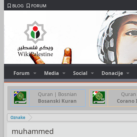
BLOG
FORUM
Forum
Media
Social
Donacije
Quran | Bosnian
Quran 
Bosanski Kuran
Corano 
Oznake
muhammed