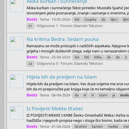
Akika kurban i sunnećenje
Akika kurban i sunnećenje Tekst priredio: Mustafa Spahić J
stvorenjem jeste poznavanje, znanje i saznanje o imenima, p
Boots
Tema
10-05-2024
biti
čovjeka
da
djeci
dje
Odgovora: 1
Forum:
Islamski Tekstovi
tri
Na krilima Bedra: Sedam pouka
Ramazanu se može pristupiti s različitih aspekata. Njegove le
grijeha i mnogih duševnih stega, valja nam u ramazanskim da
Boots
Tema
25-04-2024
bio
biti
bitku
da
do
iz
Odgovora: 0
Forum:
Islamski Tekstovi
za
Htjela bih da predjem na Islam
Htjela bih da predjem na Islam. Vec duze vrijeme me srce vuč
bih da mi preporučite par knjiga koje će mi temeljno objasniti 
Boots
Tema
06-04-2024
da
el
ili
islam
je
muh
Iz Povijesti Mekke (Kabe)
IZ POVIJESTI MEKKE I KA’BE Ševko Omerbašić Meka i Ka’ba su 
hadždža i njegovih propisa nego i stoga što bismo, kada se na
Boots
Tema
01-04-2024
ibrahim
kamen
mekke
me