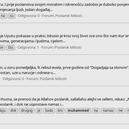
ra. I prije poslanstva svojim moralom i iskrenošću zadobio je duboko povjer
mijevanja ljudi. Jedan događaj...
Odgovora: 0
Forum:
Poslanik Milosti
na
su
Uputu pokazao u praksi. Iskusio je kroz svoj život sve ono što nam Kur'an g
vima, generacijama i ljudima, cijelom...
Odgovora: 1
Forum:
Poslanik Milosti
se
što
, u zoru ponedjeljka, 9. rebiul-evela, prve godine od “Dogadjaja sa slonom”.
stan, uze u narucje i odnese u...
Odgovora: 0
Forum:
Poslanik Milosti
huma, se prenosi da je Allahov poslanik, sallallahu alejhi ve sellem, rekao:
lanik, i dok ne uspostave namaz i...
daju
dok
drugog
je
kada
krv
muhammed
na
namaz
ne