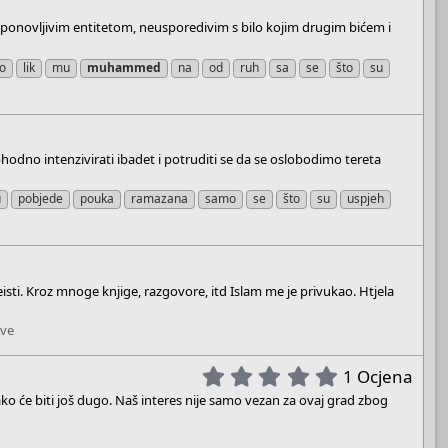
eponovljivim entitetom, neusporedivim s bilo kojim drugim bićem i
po
lik
mu
muhammed
na
od
ruh
sa
se
što
su
phodno intenzivirati ibadet i potruditi se da se oslobodimo tereta
u
pobjede
pouka
ramazana
samo
se
što
su
uspjeh
sti. Kroz mnoge knjige, razgovore, itd Islam me je privukao. Htjela
tve
5
1 Ocjena
.
ko će biti još dugo. Naš interes nije samo vezan za ovaj grad zbog
0
0