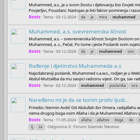
Muhammed, a.s., je u svom životu i djelovanju bio čovjek mi
Povjerljivi, Pouzdani. Nastojao je biti faktor pomirenja i razu
Boots
Tema
03-12-2024
da
je
mira
muhammed
Muhammed, a.s. svevremenska ličnost
Muhammed, a.s. – svevremenska ličnost Svojim životom on je 
Muhammed, a. s., Pečat. Po tome i jeste Poslanik svim svjeto
Boots
Tema
03-12-2024
da
je
muhammed
ono
Rođenje i djetinstvo Muhammeda a.s
Najodabraniji poslanik, Muhammed s.a.w.s., rodjen je u Mekki
Abdul-Muttaliba da mu saopci radosnu vijest. On ga, sav rado
Boots
Tema
02-12-2024
muhammed
poslanika
sira
Naređeno mi je da se borim protiv ljudi…
Priredio: Nermin Avdić Od Abdullah ibn Omera, radijallahu an
nema drugog boga osim Allaha i da je Muhammed Allahov pos
Boots
Tema
11-05-2024
allaha
allahov
boga
da
Odgovora: 0
Forum:
Islamski Tekstovi
tj
za