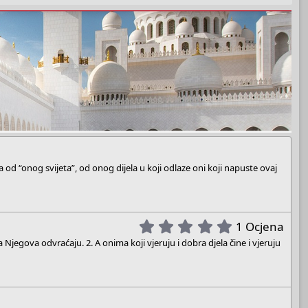
od “onog svijeta”, od onog dijela u koji odlaze oni koji napuste ovaj
5
1 Ocjena
.
jegova odvraćaju. 2. A onima koji vjeruju i dobra djela čine i vjeruju
0
0
s
t