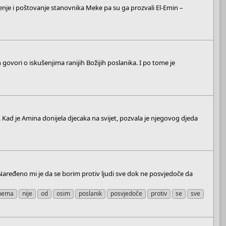
a
enje i poštovanje stanovnika Meke pa su ga prozvali El-Emin –
r
(
s
)
ovori o iskušenjima ranijih Božijih poslanika. I po tome je
 Kad je Amina donijela djecaka na svijet, pozvala je njegovog djeda
 „Naređeno mi je da se borim protiv ljudi sve dok ne posvjedoče da
nema
nije
od
osim
poslanik
posvjedoče
protiv
se
sve