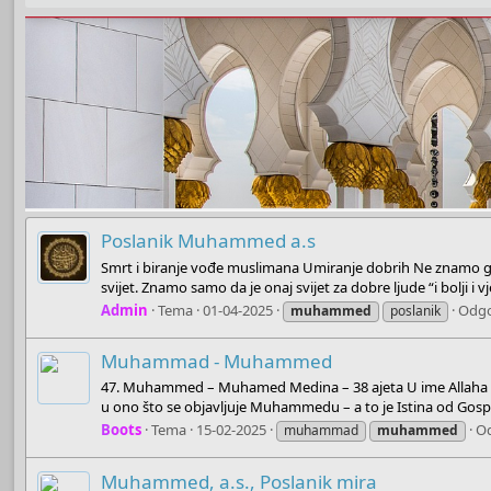
Poslanik Muhammed a.s
Smrt i biranje vođe muslimana Umiranje dobrih Ne znamo gdje 
svijet. Znamo samo da je onaj svijet za dobre ljude “i bolji i v
Admin
Tema
01-04-2025
Odgo
muhammed
poslanik
Muhammad - Muhammed
47. Muhammed – Muhamed Medina – 38 ajeta U ime Allaha Milost
u ono što se objavljuje Muhammedu – a to je Istina od Gosp
Boots
Tema
15-02-2025
Od
muhammad
muhammed
Muhammed, a.s., Poslanik mira