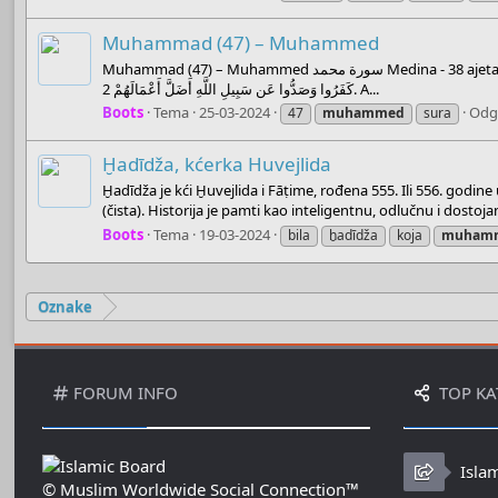
Muhammad (47) – Muhammed
Muhammad (47) – Muhammed سورة محمد Medina - 38 ajeta U ime Allaha, Milostivog, Samilosnog ( بِسْمِ اللّهِ الرَّحْمـَنِ الرَّحِيمِ ) 1. Allah će poništiti djela onih koji ne vjeruju i od puta Njegova odvraćaju. الَّذِينَ
كَفَرُوا وَصَدُّوا عَن سَبِيلِ اللَّهِ أَضَلَّ أَعْمَالَهُمْ 2. A...
Boots
Tema
25-03-2024
Odg
47
muhammed
sura
Ḫadīdža, kćerka Huvejlida
Ḫadīdža je kći Ḫuvejlida i Fāṭime, rođena 555. Ili 556. godin
(čista). Historija je pamti kao inteligentnu, odlučnu i dostoj
Boots
Tema
19-03-2024
bila
ḫadīdža
koja
muham
Oznake
FORUM INFO
TOP KA
Isla
© Muslim Worldwide Social Connection™