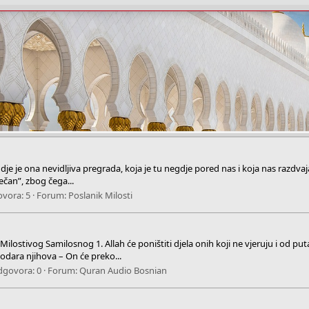
je ona nevidljiva pregrada, koja je tu negdje pored nas i koja nas razdvaja 
ječan”, zbog čega...
vora: 5
Forum:
Poslanik Milosti
ivog Samilosnog 1. Allah će poništiti djela onih koji ne vjeruju i od puta N
odara njihova – On će preko...
govora: 0
Forum:
Quran Audio Bosnian