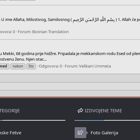
ovora: 0
Forum:
Bosnian Translation
e u Mekki, 68 godina prije hidžre. Pripadala je mekkanskom rodu Esed od pleme
anstvenu ženu. Njen otac...
Odgovora: 0
Forum:
Velikani Ummeta
med
nakon
što
TEGORIJE
IZDVOJENE TEME
mske Fetve
Foto Galerija