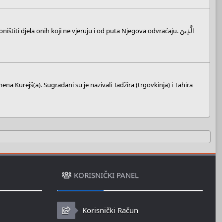
s
t
a
r
(
s
)
na Kurejš(a). Sugrađani su je nazivali Tādžira (trgovkinja) i Ṭāhira
KORISNIČKI PANEL
Korisnički Račun