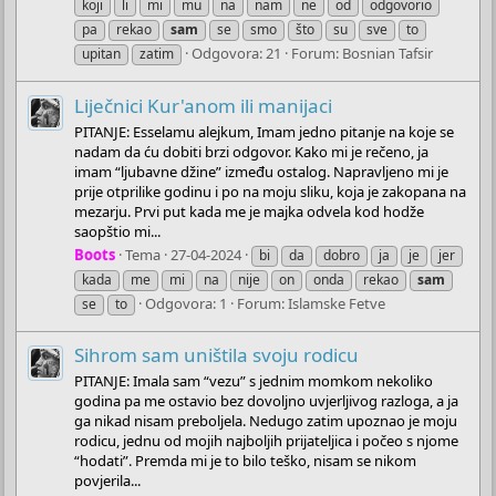
koji
li
mi
mu
na
nam
ne
od
odgovorio
pa
rekao
sam
se
smo
što
su
sve
to
Odgovora: 21
Forum:
Bosnian Tafsir
upitan
zatim
Liječnici Kur'anom ili manijaci
PITANJE: Esselamu alejkum, Imam jedno pitanje na koje se
nadam da ću dobiti brzi odgovor. Kako mi je rečeno, ja
imam “ljubavne džine” između ostalog. Napravljeno mi je
prije otprilike godinu i po na moju sliku, koja je zakopana na
mezarju. Prvi put kada me je majka odvela kod hodže
saopštio mi...
Boots
Tema
27-04-2024
bi
da
dobro
ja
je
jer
kada
me
mi
na
nije
on
onda
rekao
sam
Odgovora: 1
Forum:
Islamske Fetve
se
to
Sihrom sam uništila svoju rodicu
PITANJE: Imala sam “vezu” s jednim momkom nekoliko
godina pa me ostavio bez dovoljno uvjerljivog razloga, a ja
ga nikad nisam preboljela. Nedugo zatim upoznao je moju
rodicu, jednu od mojih najboljih prijateljica i počeo s njome
“hodati”. Premda mi je to bilo teško, nisam se nikom
povjerila...