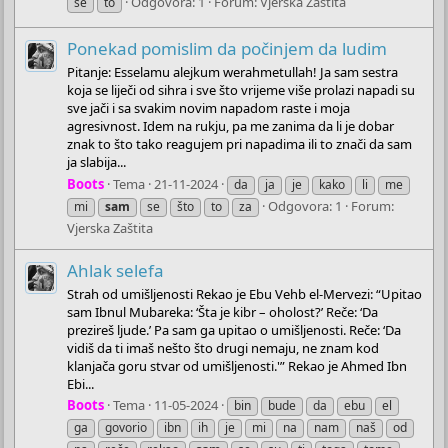
Odgovora: 1
Forum:
Vjerska Zaštita
se
to
Ponekad pomislim da počinjem da ludim
Pitanje: Esselamu alejkum werahmetullah! Ja sam sestra
koja se liječi od sihra i sve što vrijeme više prolazi napadi su
sve jači i sa svakim novim napadom raste i moja
agresivnost. Idem na rukju, pa me zanima da li je dobar
znak to što tako reagujem pri napadima ili to znači da sam
ja slabija...
Boots
Tema
21-11-2024
da
ja
je
kako
li
me
Odgovora: 1
Forum:
mi
sam
se
što
to
za
Vjerska Zaštita
Ahlak selefa
Strah od umišljenosti Rekao je Ebu Vehb el-Mervezi: “Upitao
sam Ibnul Mubareka: ‘Šta je kibr – oholost?’ Reče: ‘Da
prezireš ljude.’ Pa sam ga upitao o umišljenosti. Reče: ‘Da
vidiš da ti imaš nešto što drugi nemaju, ne znam kod
klanjača goru stvar od umišljenosti.'” Rekao je Ahmed Ibn
Ebi...
Boots
Tema
11-05-2024
bin
bude
da
ebu
el
ga
govorio
ibn
ih
je
mi
na
nam
naš
od