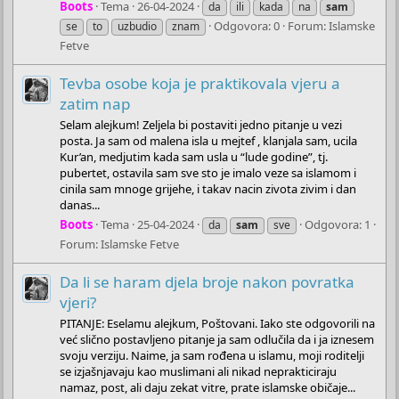
Boots
Tema
26-04-2024
da
ili
kada
na
sam
Odgovora: 0
Forum:
Islamske
se
to
uzbudio
znam
Fetve
Tevba osobe koja je praktikovala vjeru a
zatim nap
Selam alejkum! Zeljela bi postaviti jedno pitanje u vezi
posta. Ja sam od malena isla u mejtef , klanjala sam, ucila
Kur’an, medjutim kada sam usla u “lude godine”, tj.
pubertet, ostavila sam sve sto je imalo veze sa islamom i
cinila sam mnoge grijehe, i takav nacin zivota zivim i dan
danas...
Boots
Tema
25-04-2024
Odgovora: 1
da
sam
sve
Forum:
Islamske Fetve
Da li se haram djela broje nakon povratka
vjeri?
PITANJE: Eselamu alejkum, Poštovani. Iako ste odgovorili na
već slično postavljeno pitanje ja sam odlučila da i ja iznesem
svoju verziju. Naime, ja sam rođena u islamu, moji roditelji
se izjašnjavaju kao muslimani ali nikad neprakticiraju
namaz, post, ali daju zekat vitre, prate islamske običaje...