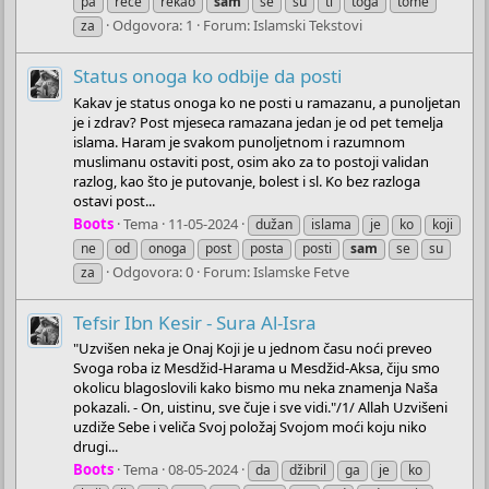
pa
reče
rekao
sam
se
su
ti
toga
tome
Odgovora: 1
Forum:
Islamski Tekstovi
za
Status onoga ko odbije da posti
Kakav je status onoga ko ne posti u ramazanu, a punoljetan
je i zdrav? Post mjeseca ramazana jedan je od pet temelja
islama. Haram je svakom punoljetnom i razumnom
muslimanu ostaviti post, osim ako za to postoji validan
razlog, kao što je putovanje, bolest i sl. Ko bez razloga
ostavi post...
Boots
Tema
11-05-2024
dužan
islama
je
ko
koji
ne
od
onoga
post
posta
posti
sam
se
su
Odgovora: 0
Forum:
Islamske Fetve
za
Tefsir Ibn Kesir - Sura Al-Isra
"Uzvišen neka je Onaj Koji je u jednom času noći preveo
Svoga roba iz Mesdžid-Harama u Mesdžid-Aksa, čiju smo
okolicu blagoslovili kako bismo mu neka znamenja Naša
pokazali. - On, uistinu, sve čuje i sve vidi."/1/ Allah Uzvišeni
uzdiže Sebe i veliča Svoj položaj Svojom moći koju niko
drugi...
Boots
Tema
08-05-2024
da
džibril
ga
je
ko