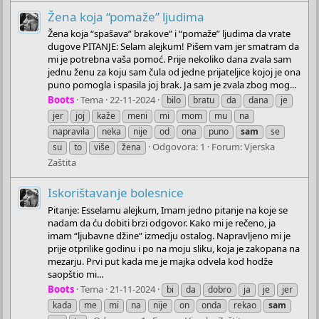
Žena koja “pomaže” ljudima
Žena koja “spašava” brakove” i “pomaže” ljudima da vrate
dugove PITANJE: Selam alejkum! Pišem vam jer smatram da
mi je potrebna vaša pomoć. Prije nekoliko dana zvala sam
jednu ženu za koju sam čula od jedne prijateljice kojoj je ona
puno pomogla i spasila joj brak. Ja sam je zvala zbog mog...
Boots
Tema
22-11-2024
bilo
bratu
da
dana
je
jer
joj
kaže
meni
mi
mom
mu
na
napravila
neka
nije
od
ona
puno
sam
se
Odgovora: 1
Forum:
Vjerska
su
to
više
žena
Zaštita
Iskorištavanje bolesnice
Pitanje: Esselamu alejkum, Imam jedno pitanje na koje se
nadam da ću dobiti brzi odgovor. Kako mi je rečeno, ja
imam “ljubavne džine” izmedju ostalog. Napravljeno mi je
prije otprilike godinu i po na moju sliku, koja je zakopana na
mezarju. Prvi put kada me je majka odvela kod hodže
saopštio mi...
Boots
Tema
21-11-2024
bi
da
dobro
ja
je
jer
kada
me
mi
na
nije
on
onda
rekao
sam