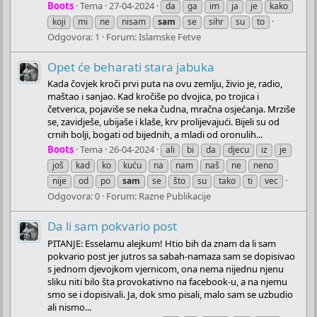
Boots
Tema
27-04-2024
da
ga
im
ja
je
kako
koji
mi
ne
nisam
sam
se
sihr
su
to
Odgovora: 1
Forum:
Islamske Fetve
Opet će beharati stara jabuka
Kada čovjek kroči prvi puta na ovu zemlju, živio je, radio,
maštao i sanjao. Kad kročiše po dvojica, po trojica i
četverica, pojaviše se neka čudna, mračna osjećanja. Mrziše
se, zavidješe, ubijaše i klaše, krv prolijevajući. Bijeli su od
crnih bolji, bogati od bijednih, a mladi od oronulih...
Boots
Tema
26-04-2024
ali
bi
da
djecu
iz
je
još
kad
ko
kuću
na
nam
naš
ne
neno
nije
od
po
sam
se
što
su
tako
ti
vec
Odgovora: 0
Forum:
Razne Publikacije
Da li sam pokvario post
PITANJE: Esselamu alejkum! Htio bih da znam da li sam
pokvario post jer jutros sa sabah-namaza sam se dopisivao
s jednom djevojkom vjernicom, ona nema nijednu njenu
sliku niti bilo šta provokativno na facebook-u, a na njemu
smo se i dopisivali. Ja, dok smo pisali, malo sam se uzbudio
ali nismo...