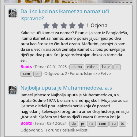
Da li se kod nas ikamet za namaz uči
ispravno?
5
1 Ocjena
.
Kako se uči ikamet za namaz? Pitanje: Ja sam iz Bangladeša,
0
i tamo ikamet za namaz učimo ponavljajući riječi po dva
0
puta kao što se to čini kod ezana. Međutim, primjetio sam
s
da se u većini arapskih zemalja ikamet uči bez ponavljanja
t
riječi po dva puta. Koji je vjerodostojan dokaz o tome da
se...
a
r
Boots
Tema
02-01-2025
allahu
ekber
hajje
je
(
Odgovora: 2
Forum:
Islamske Fetve
sam
se
s
)
Najbolja uputa je Muhammedova, a.s
Jameel Johnson: Najbolja uputa je Muhammedova, a.s.,
uputa Godine 1977. bio sam u srednjoj školi. Moja porodica
i ja smo gledali prvu epizodu serije koja će postati
najgledaniji televizijski program u američkoj historiji, emisiju
„Korijeni“. Sjećam se i danas riječi Levara Burtona koji je...
Boots
Tema
03-12-2024
da
je
na
sam
su
to
Odgovora: 5
Forum:
Poslanik Milosti