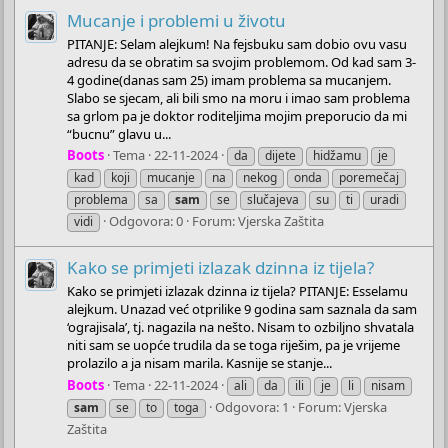
Mucanje i problemi u životu
PITANJE: Selam alejkum! Na fejsbuku sam dobio ovu vasu
adresu da se obratim sa svojim problemom. Od kad sam 3-
4 godine(danas sam 25) imam problema sa mucanjem.
Slabo se sjecam, ali bili smo na moru i imao sam problema
sa grlom pa je doktor roditeljima mojim preporucio da mi
“bucnu” glavu u...
Boots
Tema
22-11-2024
da
dijete
hidžamu
je
kad
koji
mucanje
na
nekog
onda
poremečaj
problema
sa
sam
se
slučajeva
su
ti
uradi
Odgovora: 0
Forum:
Vjerska Zaštita
vidi
Kako se primjeti izlazak dzinna iz tijela?
Kako se primjeti izlazak dzinna iz tijela? PITANJE: Esselamu
alejkum. Unazad već otprilike 9 godina sam saznala da sam
‘ograjisala’, tj. nagazila na nešto. Nisam to ozbiljno shvatala
niti sam se uopće trudila da se toga riješim, pa je vrijeme
prolazilo a ja nisam marila. Kasnije se stanje...
Boots
Tema
22-11-2024
ali
da
ili
je
li
nisam
Odgovora: 1
Forum:
Vjerska
sam
se
to
toga
Zaštita