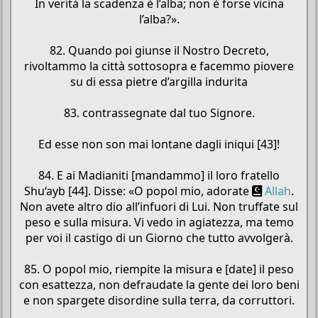
In verità la scadenza è l’alba; non è forse vicina
l’alba?».
82. Quando poi giunse il Nostro Decreto,
rivoltammo la città sottosopra e facemmo piovere
su di essa pietre d’argilla indurita
83. contrassegnate dal tuo Signore.
Ed esse non son mai lontane dagli iniqui [43]!
84. E ai Madianiti [mandammo] il loro fratello
Shu‘ayb [44]. Disse: «O popol mio, adorate
Allah
.
Non avete altro dio all’infuori di Lui. Non truffate sul
peso e sulla misura. Vi vedo in agiatezza, ma temo
per voi il castigo di un Giorno che tutto avvolgerà.
85. O popol mio, riempite la misura e [date] il peso
con esattezza, non defraudate la gente dei loro beni
e non spargete disordine sulla terra, da corruttori.