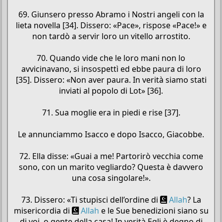
69. Giunsero presso Abramo i Nostri angeli con la
lieta novella [34]. Dissero: «Pace», rispose «Pace!» e
non tardò a servir loro un vitello arrostito.
70. Quando vide che le loro mani non lo
avvicinavano, si insospettì ed ebbe paura di loro
[35]. Dissero: «Non aver paura. In verità siamo stati
inviati al popolo di Lot» [36].
71. Sua moglie era in piedi e rise [37].
Le annunciammo Isacco e dopo Isacco, Giacobbe.
72. Ella disse: «Guai a me! Partorirò vecchia come
sono, con un marito vegliardo? Questa è davvero
una cosa singolare!».
73. Dissero: «Ti stupisci dell’ordine di
Allah
? La
misericordia di
Allah
e le Sue benedizioni siano su
di voi, o gente della casa! In verità Egli è degno di