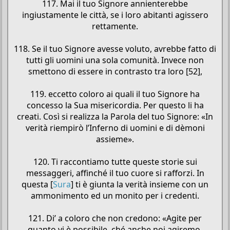
117. Mai il tuo Signore annienterebbe
ingiustamente le città, se i loro abitanti agissero
rettamente.
118. Se il tuo Signore avesse voluto, avrebbe fatto di
tutti gli uomini una sola comunità. Invece non
smettono di essere in contrasto tra loro [52],
119. eccetto coloro ai quali il tuo Signore ha
concesso la Sua misericordia. Per questo li ha
creati. Così si realizza la Parola del tuo Signore: «In
verità riempirò l’Inferno di uomini e di dèmoni
assieme».
120. Ti raccontiamo tutte queste storie sui
messaggeri, affinché il tuo cuore si rafforzi. In
questa [
Sura
] ti è giunta la verità insieme con un
ammonimento ed un monito per i credenti.
121. Di’ a coloro che non credono: «Agite per
quanto vi è possibile, ché anche noi agiremo.