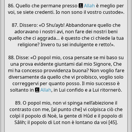
86. Quello che permane presso
Allah
è meglio per
voi, se siete credenti. Io non sono il vostro custode».
87. Dissero: «O Shu‘ayb! Abbandonare quello che
adoravano i nostri avi, non fare dei nostri beni
quello che ci aggrada… è questo che ci chiede la tua
religione? Invero tu sei indulgente e retto!».
88. Disse: «O popol mio, cosa pensate se mi baso su
una prova evidente giuntami dal mio Signore, Che
mi ha concesso provvidenza buona? Non voglio fare
diversamente da quello che vi proibisco, voglio solo
correggervi per quanto posso. Il mio successo è
soltanto in
Allah
, in Lui confido e a Lui ritornerò.
89. O popol mio, non vi spinga nell’abiezione il
contrasto con me, [al punto che] vi colpisca ciò che
colpì il popolo di Noè, la gente di Hûd e il popolo di
Sâlih; il popolo di Lot non è lontano da voi [45].