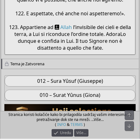
122. E aspettate, ché anche noi aspetteremo!».
123. Appartiene ad
Allah
l’invisibile dei cieli e della
terra, a Lui si riconduce l’ordine totale. AdoraLo
dunque e confida in Lui. Il tuo Signore non è
disattento a quello che fate.​
Tema je Zatvorena
012 – Sura Yûsuf (Giuseppe)
010 – Surat Yûnus (Giona)
Stranica koristi kolačiće kako bi prilagodila sadržaj vašim interesima za
Top
pretraživanje dok ste na mreži. ...Više...
(
INFO
&
TERMS
)
Bot
Pročitajte Još
Uredu
Više…
Z