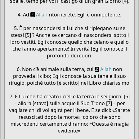
spalle, temo per voi il castigo di un gran Giorno [4].
4. Ad
Allah
ritornerete. Egli è onnipotente.
5. È per nascondersi a Lui che si ripiegano su se
stessi [5] ? Anche se cercano di nascondersi sotto i
loro vestiti, Egli conosce quello che celano e quello
che fanno apertamente! In verità [Egli] conosce il
profondo dei cuori.
6. Non c’è animale sulla terra, cui
Allah
non
provveda il cibo; Egli conosce la sua tana e il suo
rifugio, poiché tutto [è scritto] nel Libro chiarissimo.
7. È Lui che ha creato i cieli e la terra in sei giorni [6]
– allora [stava] sulle acque il Suo Trono [7] – per
vagliare chi di voi agirà per il bene. E se dici: «Sarete
resuscitati dopo la morte», coloro che sono
miscredenti certamente diranno: «Questa è magia
evidente».