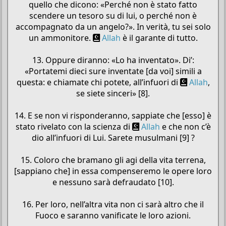
quello che dicono: «Perché non è stato fatto
scendere un tesoro su di lui, o perché non è
accompagnato da un angelo?». In verità, tu sei solo
un ammonitore.
Allah
è il garante di tutto.
13. Oppure diranno: «Lo ha inventato». Di’:
«Portatemi dieci sure inventate [da voi] simili a
questa: e chiamate chi potete, all’infuori di
Allah
,
se siete sinceri» [8].
14. E se non vi risponderanno, sappiate che [esso] è
stato rivelato con la scienza di
Allah
e che non c’è
dio all’infuori di Lui. Sarete musulmani [9] ?
15. Coloro che bramano gli agi della vita terrena,
[sappiano che] in essa compenseremo le opere loro
e nessuno sarà defraudato [10].
16. Per loro, nell’altra vita non ci sarà altro che il
Fuoco e saranno vanificate le loro azioni.