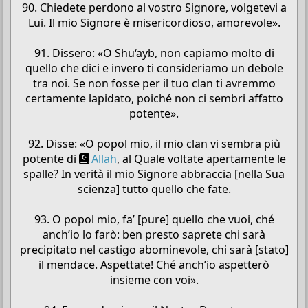
90. Chiedete perdono al vostro Signore, volgetevi a
Lui. Il mio Signore è misericordioso, amorevole».
91. Dissero: «O Shu‘ayb, non capiamo molto di
quello che dici e invero ti consideriamo un debole
tra noi. Se non fosse per il tuo clan ti avremmo
certamente lapidato, poiché non ci sembri affatto
potente».
92. Disse: «O popol mio, il mio clan vi sembra più
potente di
Allah
, al Quale voltate apertamente le
spalle? In verità il mio Signore abbraccia [nella Sua
scienza] tutto quello che fate.
93. O popol mio, fa’ [pure] quello che vuoi, ché
anch’io lo farò: ben presto saprete chi sarà
precipitato nel castigo abominevole, chi sarà [stato]
il mendace. Aspettate! Ché anch’io aspetterò
insieme con voi».