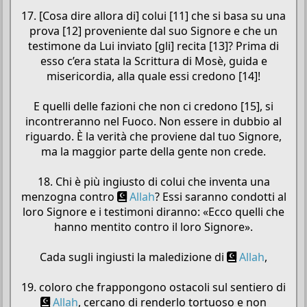
17. [Cosa dire allora di] colui [11] che si basa su una
prova [12] proveniente dal suo Signore e che un
testimone da Lui inviato [gli] recita [13]? Prima di
esso c’era stata la Scrittura di Mosè, guida e
misericordia, alla quale essi credono [14]!
E quelli delle fazioni che non ci credono [15], si
incontreranno nel Fuoco. Non essere in dubbio al
riguardo. È la verità che proviene dal tuo Signore,
ma la maggior parte della gente non crede.
18. Chi è più ingiusto di colui che inventa una
menzogna contro
Allah
? Essi saranno condotti al
loro Signore e i testimoni diranno: «Ecco quelli che
hanno mentito contro il loro Signore».
Cada sugli ingiusti la maledizione di
Allah
,
19. coloro che frappongono ostacoli sul sentiero di
Allah
, cercano di renderlo tortuoso e non