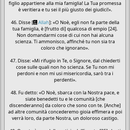
figlio appartiene alla mia famiglia! La Tua promessa
è veritiera e tu sei il più giusto dei giudici!».
46. Disse [
Allah
]: «O Noè, egli non fa parte della
tua famiglia, è [frutto di] qualcosa di empio [24].
Non domandarmi cose di cui non hai alcuna
scienza. Ti ammonisco, affinché tu non sia tra
coloro che ignorano».
47. Disse: «Mi rifugio in Te, o Signore, dal chiederti
cose sulle quali non ho scienza. Se Tu non mi
perdoni e non mi usi misericordia, sarò tra i
perdenti».
48. Fu detto: «O Noè, sbarca con la Nostra pace, e
siate benedetti tu e le comunità [che
discenderanno] da coloro che sono con te. [Anche]
ad altre comunità concederemo gioia effimera e poi
verrà loro, da parte Nostra, un doloroso castigo.