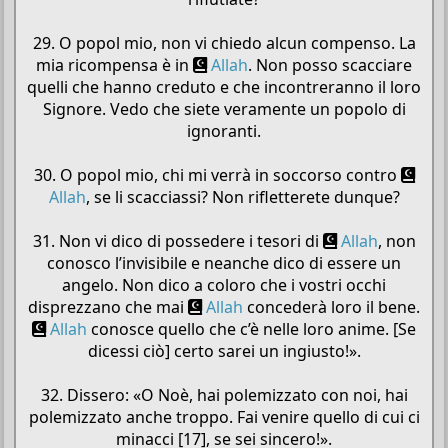
29. O popol mio, non vi chiedo alcun compenso. La
mia ricompensa è in
Allah
. Non posso scacciare
quelli che hanno creduto e che incontreranno il loro
Signore. Vedo che siete veramente un popolo di
ignoranti.
30. O popol mio, chi mi verrà in soccorso contro
Allah
, se li scacciassi? Non rifletterete dunque?
31. Non vi dico di possedere i tesori di
Allah
, non
conosco l’invisibile e neanche dico di essere un
angelo. Non dico a coloro che i vostri occhi
disprezzano che mai
Allah
concederà loro il bene.
Allah
conosce quello che c’è nelle loro anime. [Se
dicessi ciò] certo sarei un ingiusto!».
32. Dissero: «O Noè, hai polemizzato con noi, hai
polemizzato anche troppo. Fai venire quello di cui ci
minacci [17], se sei sincero!».