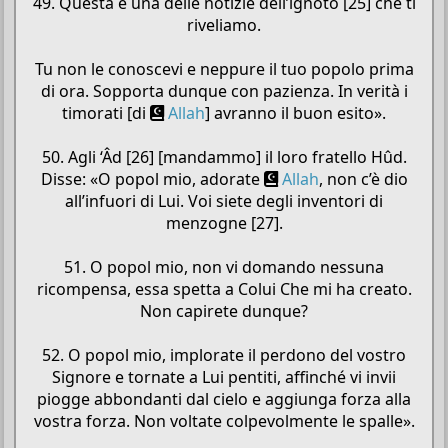
49. Questa è una delle notizie dell’ignoto [25] che ti
riveliamo.
Tu non le conoscevi e neppure il tuo popolo prima
di ora. Sopporta dunque con pazienza. In verità i
timorati [di
Allah
] avranno il buon esito».
50. Agli ‘Âd [26] [mandammo] il loro fratello Hûd.
Disse: «O popol mio, adorate
Allah
, non c’è dio
all’infuori di Lui. Voi siete degli inventori di
menzogne [27].
51. O popol mio, non vi domando nessuna
ricompensa, essa spetta a Colui Che mi ha creato.
Non capirete dunque?
52. O popol mio, implorate il perdono del vostro
Signore e tornate a Lui pentiti, affinché vi invii
piogge abbondanti dal cielo e aggiunga forza alla
vostra forza. Non voltate colpevolmente le spalle».