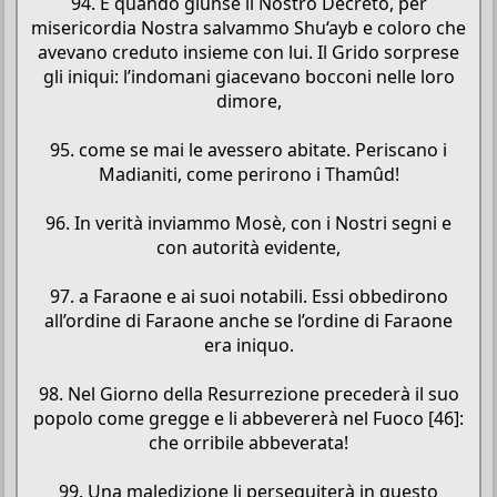
94. E quando giunse il Nostro Decreto, per
misericordia Nostra salvammo Shu‘ayb e coloro che
avevano creduto insieme con lui. Il Grido sorprese
gli iniqui: l’indomani giacevano bocconi nelle loro
dimore,
95. come se mai le avessero abitate. Periscano i
Madianiti, come perirono i Thamûd!
96. In verità inviammo Mosè, con i Nostri segni e
con autorità evidente,
97. a Faraone e ai suoi notabili. Essi obbedirono
all’ordine di Faraone anche se l’ordine di Faraone
era iniquo.
98. Nel Giorno della Resurrezione precederà il suo
popolo come gregge e li abbevererà nel Fuoco [46]:
che orribile abbeverata!
99. Una maledizione li perseguiterà in questo