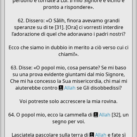
perdono e tornate a Lui. Il mio Signore è vicino e
pronto a rispondere».
62. Dissero: «O Sâlih, finora avevamo grandi
speranze su di te [31]. [Ora] ci vorresti interdire
l’adorazione di quel che adoravano i padri nostri?
Ecco che siamo in dubbio in merito a ciò verso cui ci
chiami!».
63. Disse: «O popol mio, cosa pensate? Se mi baso
su una prova evidente giuntami dal mio Signore,
Che mi ha concesso la Sua misericordia, chi mai mi
aiuterebbe contro
Allah
se Gli disobbedissi?
Voi potreste solo accrescere la mia rovina.
64. O popol mio, ecco la cammella di
Allah
[32], un
segno per voi.
Lasciatela pascolare sulla terra di
Allah
e fate sì