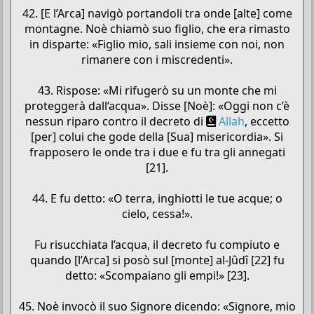
42. [E l’Arca] navigò portandoli tra onde [alte] come
montagne. Noè chiamò suo figlio, che era rimasto
in disparte: «Figlio mio, sali insieme con noi, non
rimanere con i miscredenti».
43. Rispose: «Mi rifugerò su un monte che mi
proteggerà dall’acqua». Disse [Noè]: «Oggi non c’è
nessun riparo contro il decreto di
Allah
, eccetto
[per] colui che gode della [Sua] misericordia». Si
frapposero le onde tra i due e fu tra gli annegati
[21].
44. E fu detto: «O terra, inghiotti le tue acque; o
cielo, cessa!».
Fu risucchiata l’acqua, il decreto fu compiuto e
quando [l’Arca] si posò sul [monte] al-Jûdî [22] fu
detto: «Scompaiano gli empi!» [23].
45. Noè invocò il suo Signore dicendo: «Signore, mio