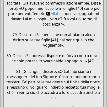
eccitata. Già avevano commesso azioni empie. Disse
[loro]: «O popol mio, ecco le mie figlie [40] sono più
pure per voi. Temete
Allah
e non svergognatemi
davanti ai miei ospiti. Non c’è fra voi un uomo di
coscienza?».
79. Dissero: «Sai bene che non abbiamo alcun
diritto sulle tue figlie [41], sai bene quello che
vogliamo!».
80. Disse: «Se potessi disporre di forza contro di voi,
se solo potessi trovare saldo appoggio…» [42].
81. [Gli angeli] dissero: «O Lot, noi siamo i
messaggeri del tuo Signore. Costoro non potranno
toccarti. Fa’ partire la tua gente sul finire della notte,
e nessuno di voi guardi indietro (eccetto tua moglie,
ché in verità ciò che accadrà a loro accadrà anche a
lei).