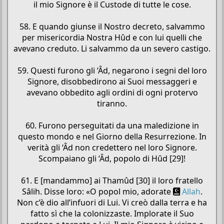
il mio Signore è il Custode di tutte le cose.
58. E quando giunse il Nostro decreto, salvammo
per misericordia Nostra Hûd e con lui quelli che
avevano creduto. Li salvammo da un severo castigo.
59. Questi furono gli ‘Âd, negarono i segni del loro
Signore, disobbedirono ai Suoi messaggeri e
avevano obbedito agli ordini di ogni protervo
tiranno.
60. Furono perseguitati da una maledizione in
questo mondo e nel Giorno della Resurrezione. In
verità gli ‘Âd non credettero nel loro Signore.
Scompaiano gli ‘Âd, popolo di Hûd [29]!
61. E [mandammo] ai Thamûd [30] il loro fratello
Sâlih. Disse loro: «O popol mio, adorate
Allah
.
Non c’è dio all’infuori di Lui. Vi creò dalla terra e ha
fatto sì che la colonizzaste. Implorate il Suo