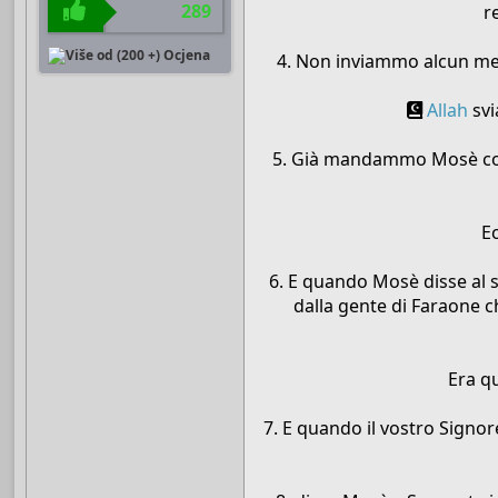
289
r
4. Non inviammo alcun mes
Allah
svi
5. Già mandammo Mosè con i 
E
6. E quando Mosè disse al s
dalla gente di Faraone ch
Era q
7. E quando il vostro Signor