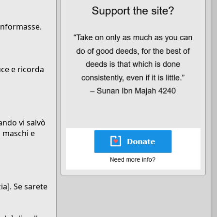
 informasse.
uce e ricorda
ando vi salvò
i maschi e
ia]. Se sarete