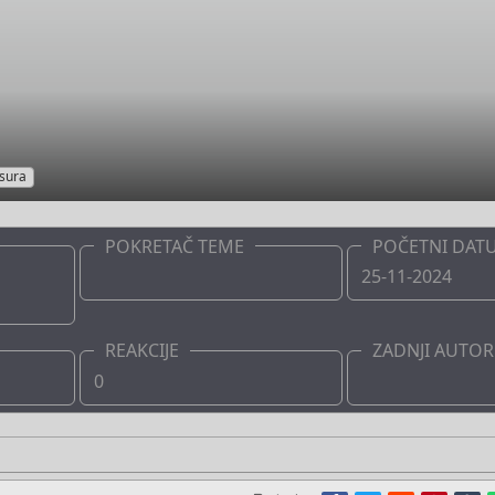
sura
POKRETAČ TEME
POČETNI DAT
Boots
25-11-2024
REAKCIJE
ZADNJI AUTOR
0
Boots