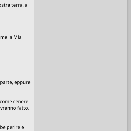
stra terra, a
eme la Mia
i parte, eppure
o come cenere
avranno fatto.
bbe perire e