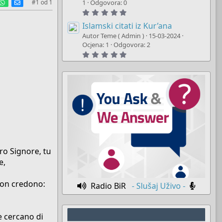
est
umblr
WhatsApp
E-mail
t
#1
od
1
1
Odgovora: 0
a
5
r
.
(
0
Islamski citati iz Kur’ana
s
0
)
Autor Teme ( Admin )
15-03-2024
s
t
Ocjena: 1
Odgovora: 2
a
5
r
.
(
0
s
0
)
s
t
a
r
(
s
)
oro Signore, tu
e,
 non credono:
Radio BiR
- Slušaj Uživo -
 cercano di