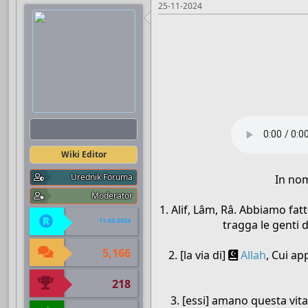
25-11-2024
Boots
Wiki Editor
Urednik Foruma
In no
Moderator
1. Alif, Lâm, Râ. Abbiamo fat
11-03-2024
tragga le genti d
5,166
2. [la via di]
Allah
, Cui ap
218
3. [essi] amano questa vita