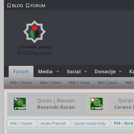
BLOG
FORUM
Forum
Media
Social
Donacije
K
Wiki | Kuran
Wiki | Islam
Wiki | Teme
Wiki | Jezici
Wiki
Quran | Bosnian
Quran 
Bosanski Kuran
Corano 
Wiki | Kuran
Audio Prevodi
Quran Audio Italy
014 – Sur