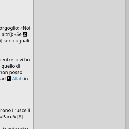
’orgoglio: «Noi
 altri]: «Se
] sono uguali:
entre io vi ho
 quello di
o non posso
o ad
Allah
in
ono i ruscelli
«Pace!» [8].