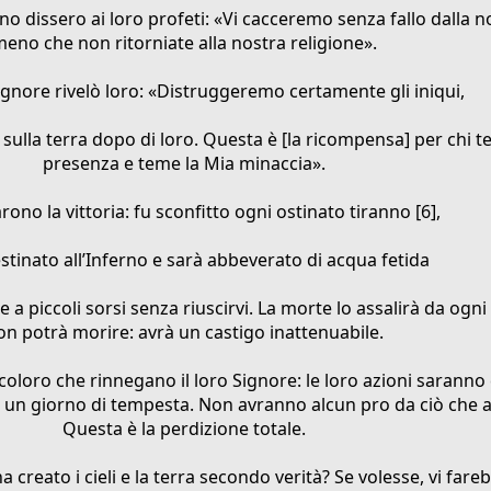
o dissero ai loro profeti: «Vi cacceremo senza fallo dalla no
eno che non ritorniate alla nostra religione».
Signore rivelò loro: «Distruggeremo certamente gli iniqui,
 sulla terra dopo di loro. Questa è [la ricompensa] per chi t
presenza e teme la Mia minaccia».
rono la vittoria: fu sconfitto ogni ostinato tiranno [6],
estinato all’Inferno e sarà abbeverato di acqua fetida
e a piccoli sorsi senza riuscirvi. La morte lo assalirà da ogn
on potrà morire: avrà un castigo inattenuabile.
 coloro che rinnegano il loro Signore: le loro azioni sarann
 in un giorno di tempesta. Non avranno alcun pro da ciò che 
Questa è la perdizione totale.
a creato i cieli e la terra secondo verità? Se volesse, vi fare