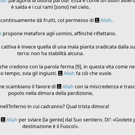
llah
paragona la buona parola? Essa è come un buon albero, 
è salda e i cui rami [sono] nel cielo,
e continuamente dà frutti, col permesso di
Allah
.
h
propone metafore agli uomini, affinché riflettano.
 cattiva è invece quella di una mala pianta sradicata dalla su
terra: non ha stabilità alcuna.
che credono con la parola ferma [9], in questa vita come nell’
o tempo, svia gli ingiusti.
Allah
fa ciò che vuole.
 che scambiano il favore di
Allah
con la miscredenza e trasc
popolo nella dimora della perdizione,
 nell’Inferno in cui cadranno? Qual trista dimora!
d
Allah
per sviare [la gente] dal Suo sentiero. Di’: «Godete 
destinazione è il Fuoco!».