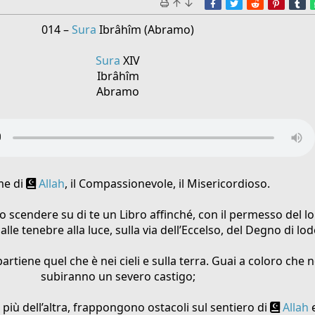
Facebook
Twitter
Reddit
Pinter
T
014 –
Sura
Ibrâhîm (Abramo)
Sura
XIV
Ibrâhîm
Abramo
me di
Allah
, il Compassionevole, il Misericordioso.
to scendere su di te un Libro affinché, con il permesso del l
alle tenebre alla luce, sulla via dell’Eccelso, del Degno di lod
partiene quel che è nei cieli e sulla terra. Guai a coloro che
subiranno un severo castigo;
 più dell’altra, frappongono ostacoli sul sentiero di
Allah
e