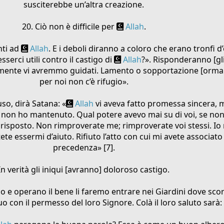
susciterebbe un’altra creazione.
20. Ciò non è difficile per
Allah
.
nti ad
Allah
. E i deboli diranno a coloro che erano tronfi d
sserci utili contro il castigo di
Allah
?». Risponderanno [gli
amente vi avremmo guidati. Lamento o sopportazione [ormai
per noi non c’è rifugio».
so, dirà Satana: «
Allah
vi aveva fatto promessa sincera, m
non ho mantenuto. Qual potere avevo mai su di voi, se non
e risposto. Non rimproverate me; rimproverate voi stessi. I
tete essermi d’aiuto. Rifiuto l’atto con cui mi avete associat
precedenza» [7].
In verità gli iniqui [avranno] doloroso castigo.
 e operano il bene li faremo entrare nei Giardini dove scorr
o con il permesso del loro Signore. Colà il loro saluto sarà: 