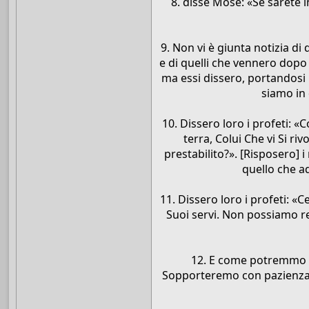
8. disse Mosè: «Se sarete in
9. Non vi è giunta notizia di 
e di quelli che vennero dopo
ma essi dissero, portandosi l
siamo in
10. Dissero loro i profeti: 
terra, Colui Che vi Si ri
prestabilito?». [Risposero] 
quello che a
11. Dissero loro i profeti:
Suoi servi. Non possiamo r
12. E come potremmo 
Sopporteremo con pazienza [l