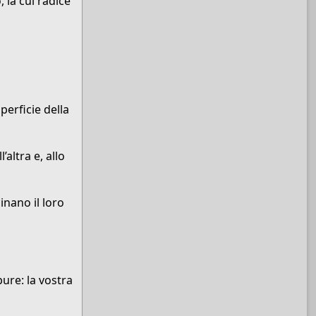
la cui radice
perficie della
altra e, allo
inano il loro
pure: la vostra