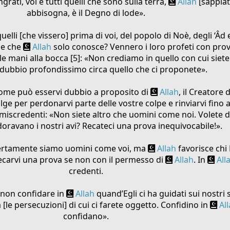
grati, voi e tutti quelli che sono sulla terra,
Allah
[sappiat
abbisogna, è il Degno di lode».
quelli [che vissero] prima di voi, del popolo di Noè, degli ‘Â
 e che
Allah
solo conosce? Vennero i loro profeti con prov
e mani alla bocca [5]: «Non crediamo in quello con cui siete s
 dubbio profondissimo circa quello che ci proponete».
«Come può esservi dubbio a proposito di
Allah
, il Creatore d
volge per perdonarvi parte delle vostre colpe e rinviarvi fino 
i miscredenti: «Non siete altro che uomini come noi. Volete d
doravano i nostri avi? Recateci una prova inequivocabile!».
 «Certamente siamo uomini come voi, ma
Allah
favorisce chi E
ecarvi una prova se non con il permesso di
Allah
. In
All
credenti.
non confidare in
Allah
quand’Egli ci ha guidati sui nostri 
e persecuzioni] di cui ci farete oggetto. Confidino in
Al
confidano».