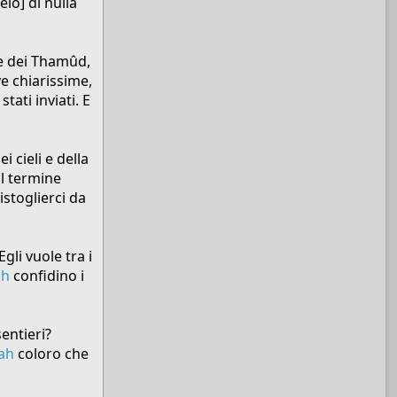
elo] di nulla
d e dei Thamûd,
e chiarissime,
tati inviati. E
ei cieli e della
al termine
istoglierci da
gli vuole tra i
ah
confidino i
sentieri?
lah
coloro che