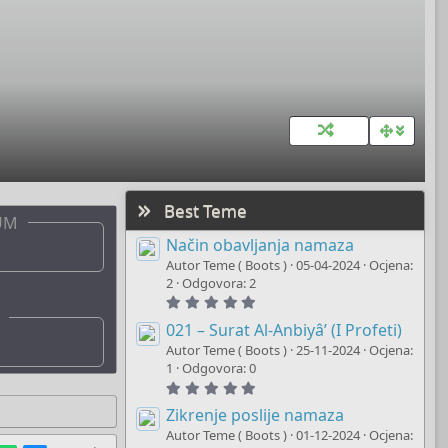
Best Teme
UM
Način obavljanja namaza
Autor Teme ( Boots )
05-04-2024
Ocjena:
2
Odgovora: 2
5
.
0
021 – Surat Al-Anbiyâ’ (I Profeti)
0
Autor Teme ( Boots )
25-11-2024
Ocjena:
s
t
1
Odgovora: 0
a
5
r
.
(
0
Zikrenje poslije namaza
s
0
)
Autor Teme ( Boots )
01-12-2024
Ocjena:
s