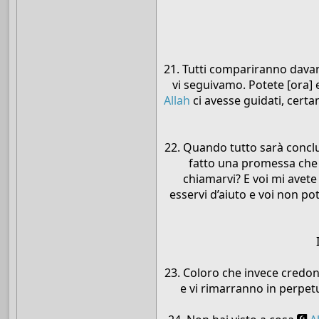
21. Tutti compariranno dava
vi seguivamo. Potete [ora] e
Allah
ci avesse guidati, cert
22. Quando tutto sarà conclu
fatto una promessa che 
chiamarvi? E voi mi avet
esservi d’aiuto e voi non po
23. Coloro che invece credono
e vi rimarranno in perpetu