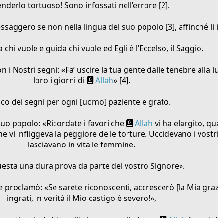
enderlo tortuoso! Sono infossati nell’errore [2].
saggero se non nella lingua del suo popolo [3], affinché li
a chi vuole e guida chi vuole ed Egli è l’Eccelso, il Saggio.
Nostri segni: «Fa’ uscire la tua gente dalle tenebre alla l
loro i giorni di
Allah
» [4].
cco dei segni per ogni [uomo] paziente e grato.
uo popolo: «Ricordate i favori che
Allah
vi ha elargito, qu
e vi infliggeva la peggiore delle torture. Uccidevano i vostr
lasciavano in vita le femmine.
uesta una dura prova da parte del vostro Signore».
e proclamò: «Se sarete riconoscenti, accrescerò [la Mia graz
ingrati, in verità il Mio castigo è severo!»,