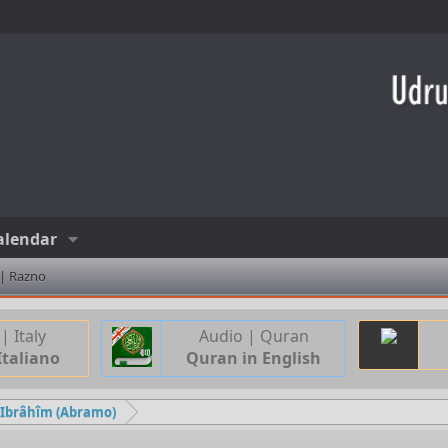
alendar
 | Razno
| Italy
Audio | Quran
Italiano
Quran in English
a Ibrâhîm (Abramo)