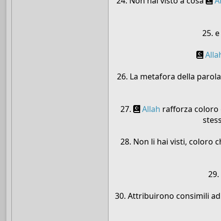
24. Non hai visto a cosa
A
25. 
Alla
26. La metafora della parola
27.
Allah
rafforza coloro 
stess
28. Non li hai visti, coloro
29.
30. Attribuirono consimili a