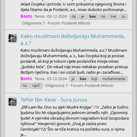
sklad čovjeka i prirode. U svim prikazima njegovog života i
djela čitamo da je Poslanik, a.s., imao duboko poštovanje...
Boots
Tema
03-12-2024
da
je
kao
na
sve
za
Odgovora: 1
Forum:
Poslanik Milosti
Kako muslimani doživljavaju Muhammeda,
a.s.?
Kako muslimani doživljavaju Muhammeda, a.s.? Muslimani
doživljavaju Muhammeda, a. s., kao čovjeka koji je postao
poslanik, ali koji je tokom cijele poslaničke misije ostao
„ljudsko biće”. On nikad nije imao nekakav poseban pristup
Božijim riječima. Kao i svi ostali ljudi, radio je i zarađivao...
Boots
Tema
03-12-2024
je
kao
koji
muhammeda
Odgovora: 1
Forum:
Poslanik Milosti
na
riječi
Tefsir Ibn Kesir - Sura Junus
„Elif-Lam-Ra. Ovo su ajeti Mudre Knjige.“ /1/ „Zašto je čudno
ljudima što Mi objavljujemo jednom između njih: „Opominji
ljude! A vjernike obraduj divnom nagradom kod Gospodara
njihova!“ Nevjernici govore: „Ovaj je zaista pravi
čarobnjak!“/2/ Što se tiče kratica na početku sura, o njima
je...