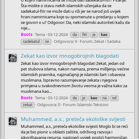
U kojim namirnicama se može dati sadekatul-fitr? Pitanje:
Šta mislite o stavu nekih islamskih učenjaka da se
sadekatul-fitr ne može dati u riži jer se narod još uvijek
hrani namirnicama koje su spomenute u predanju u kojem
se govori o u? Odgovor: Da, neki islamski autoriteti kažu da
nije...
Boots
Tema
03-12-2024
da
fitr
je
kao
Odgovora: 0
Forum:
Zekat i Sadaka
sadekatul
se
Zekat kao izvor mnogobrojnih blagodati
Zekat kao izvor mnogobrojnih blagodati Zekat, jedan od
pet stubova islama, nakon namaza, prema mišljenju većine
islamskih pravnika, najznačajniji je islamski šart i obaveza
muslimana. Ispravno razumijevanje zekata i njegova
primjena u svakodnevnom životu veoma je važna kako za
muslimana kao...
Boots
Tema
03-12-2024
da
je
kao
na
od
Odgovora: 0
Forum:
Islamski Tekstovi
zekat
Muhammed, a.s., preteča ekološke svijesti
Muhammed, a.s., preteča ekološke svijesti Moglo bi se reći
da je bio pionir u oblasti zaštite, održivog razvoja i
iskorištavanja resursa, nastojeći uvijek postići harmoničan