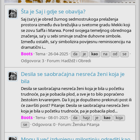
Šta je Saj i gdje se obavlja?
Saj (sa'y) je obred žurnog sedmostrukoga prelaženja
prostora između dva brežuljka u svetome gradu Mekki koji
se zovu Saffa i Marwa. Pored svojega temeljnog obrednoga
značenja, sa'y u sebi smiruje snažne duhovne simbole.
Između ostalih, sa'y simbolizira povijesnu reminiscenciju na
dramatični i...
Boots
Tema
26-04-2025
da
je
kao
na
od
se
Odgovora: 3
Forum:
Hadždž i Obredi
Desila se saobraćajna nesreća ženi koja je
bila
Desila se saobraćajna nesreća ženi koja je bila u početku
trudnoće, pa je pobacila plod, a sve je to bilo popraćeno
žestokim krvarenjem. Da li joj je dopušteno prekinuti post ili
će završiti post? Pitanje: Desila se saobraćajna nesreća ženi
koja je bila u početku trudnoće, pa je pobacila plod...
Boots
Tema
08-01-2025
da
hajz
je
kao
koja
Odgovora: 0
Forum:
Ženska Pitanja
se
Mogu li već izdvojenu milostinju odrediti kao