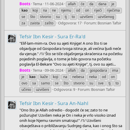
Boots
Tema
11-06-2024
allah
će
da
dana
je
kao
koji
na
ne
njemu
od
on
riječi
riječima
se
što
stvorio
su
tj
to
uzvišeni
uzvišenog
Odgovora: 17
Forum:
Bosnian Tafsir
za
zaista
zašto
Tefsir Ibn Kesir - Sura Er-Ra'd
"Elif-lam-mim-ra. Ovo su ajeti Knjige! A ono što ti se
objavljuje od Gospodara tvoga istina je, ali većina ljudi neće
da vjeruje." /1/ Što se tiče objašnjenja skraćenica na početku
pojedinih poglavlja, o tome je bilo govora na početku
poglavlja El-Bekare "Ovo su ajeti Knjige", tj. ovo su ajeti...
Boots
Tema
09-06-2024
allah
da
gospodara
ima
je
kao
kaže
koji
na
nebesa
neka
od
on
ovo
sa
samo
se
što
stvorio
su
sve
tj
to
Odgovora: 9
Forum:
Bosnian Tafsir
učinio
uzvišeni
Tefsir Ibn Kesir - Sura An-Nahl
"Ono što je Allah odredio - dogodit će se; zato to ne
požurujte! Uzvišen neka je On i neka je vrlo visoko iznad
onih koje Njemu ravnim smatraju!" /1/ Uzvišeni
obavještava o približavanju Sudnjeg dana, kao i onog što sa