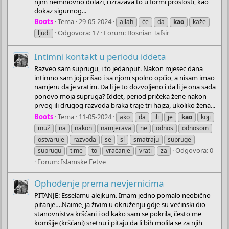
njim neminovno dolazi, i izražava to u formi prošlosti, kao
dokaz sigurnog...
Boots
Tema
29-05-2024
allah
će
da
kao
kaže
Odgovora: 17
Forum:
Bosnian Tafsir
ljudi
Intimni kontakt u periodu iddeta
Razveo sam suprugu, i to jedanput. Nakon mjesec dana
intimno sam joj prišao i sa njom spolno općio, a nisam imao
namjeru da je vratim. Da li je to dozvoljeno i da li je ona sada
ponovo moja supruga? Iddet, period pričeka žene nakon
prvog ili drugog razvoda braka traje tri hajza, ukoliko žena...
Boots
Tema
11-05-2024
ako
da
ili
je
kao
koji
muž
na
nakon
namjerava
ne
odnos
odnosom
ostvaruje
razvoda
se
sl
smatraju
supruge
Odgovora: 0
suprugu
time
to
vraćanje
vrati
za
Forum:
Islamske Fetve
Ophođenje prema nevjernicima
PITANJE: Esselamu alejkum. Imam jedno pomalo neobično
pitanje….Naime, ja živim u okruženju gdje su većinski dio
stanovnistva kršćani i od kako sam se pokrila, često me
komšije (kršćani) sretnu i pitaju da li bih molila se za njih