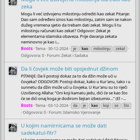
zeka
Mogu li već izdvojenu milostinju odrediti kao zekat Pitanje:
Dao sam određeni iznos kao milostinju, zatim sam se nakon
dužeg vremena sjetio da trebam dati zekat. Mogu li tu
milostinju računati kao zekat? Odgovor: Zekat je
elementarna islamska obaveza. Prije davanja zekata
neminovno je kao i...
Boots
Tema
30-12-2024
je
kao
milostinju
zekat
Odgovora: 0
Forum:
Zekat i Sadaka
Da li čovjek može biti opsjednut džinom
PITANJE: Da li postoji dokaz za to da džin može ući u
čovjeka? ODGOVOR: Postoji dokaz, kako u Kur'anu, tako i u
sunnetu da džin može ući u čovjeka. U Kur'anu su to riječi
Uzvišenog Allaha: “Oni koji kamatu jedu, dići će se kao što
će se dići onaj koga je dodirom šejtan izbezumio…” (El –...
Boots
Tema
03-12-2024
da
je
kao
koji
se
što
Odgovora: 0
Forum:
Islamsko Vjerovanje
U kojim namirnicama se može dati
sadekatul-fitr?