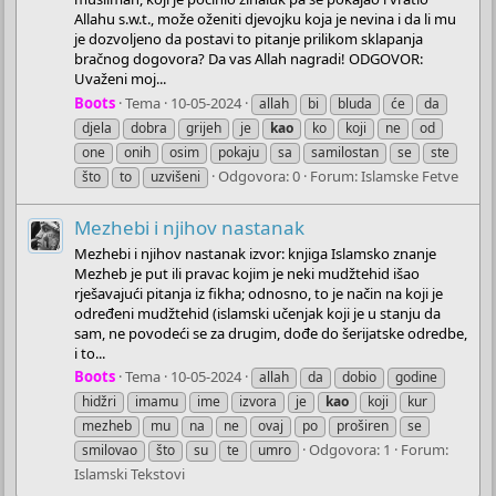
Allahu s.w.t., može oženiti djevojku koja je nevina i da li mu
je dozvoljeno da postavi to pitanje prilikom sklapanja
bračnog dogovora? Da vas Allah nagradi! ODGOVOR:
Uvaženi moj...
Boots
Tema
10-05-2024
allah
bi
bluda
će
da
djela
dobra
grijeh
je
kao
ko
koji
ne
od
one
onih
osim
pokaju
sa
samilostan
se
ste
Odgovora: 0
Forum:
Islamske Fetve
što
to
uzvišeni
Mezhebi i njihov nastanak
Mezhebi i njihov nastanak izvor: knjiga Islamsko znanje
Mezheb je put ili pravac kojim je neki mudžtehid išao
rješavajući pitanja iz fikha; odnosno, to je način na koji je
određeni mudžtehid (islamski učenjak koji je u stanju da
sam, ne povodeći se za drugim, dođe do šerijatske odredbe,
i to...
Boots
Tema
10-05-2024
allah
da
dobio
godine
hidžri
imamu
ime
izvora
je
kao
koji
kur
mezheb
mu
na
ne
ovaj
po
proširen
se
Odgovora: 1
Forum:
smilovao
što
su
te
umro
Islamski Tekstovi