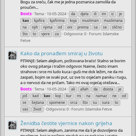
Bogu za sreću, čak me je jedna poznanica zamolila da
proučim...
Boots
Tema
10-05-2024
da
djela
ili
im
iz
je
kao
kjafira
kjafirima
koja
musliman
muslimana
na
njih
njima
od
oni
prema
sa
se
slično
Odgovora: 0
Forum:
Islamske
što
to
vjere
za
Fetve
Kako da pronađem smiraj u životu
PITANJE: Selam alejkum, poštovana braćo! Stalno se borim
oko ovog pitanja i tražim odgovor. Naime, često imam
strahove i srce mi ludo kuca i guši me dok ležim, ne da mi
zaspati, bojim se svaki put, uz sve to osjećam paniku i tugu,
a o nervozi da ne pričam. Tako mi ovaj osjećaj otežava...
Boots
Tema
10-05-2024
ali
allah
da
doista
je
još
kad
kao
koji
kur
mi
na
namaz
ne
od
se
šejtana
spomene
srca
što
su
sura
to
Odgovora: 0
Forum:
Islamske Fetve
vas
život
Ženidba čestite vjernice nakon grijeha
PITANJE: Selam alejkum, zanima me da li je dozvoljeno da
musliman, koji je počinio zinaluk pa se pokajao i vratio