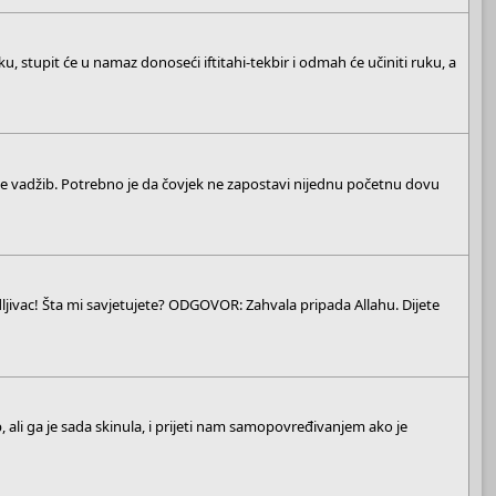
 stupit će u namaz donoseći iftitahi-tekbir i odmah će učiniti ruku, a
e vadžib. Potrebno je da čovjek ne zapostavi nijednu početnu dovu
ljivac! Šta mi savjetujete? ODGOVOR: Zahvala pripada Allahu. Dijete
, ali ga je sada skinula, i prijeti nam samopovređivanjem ako je