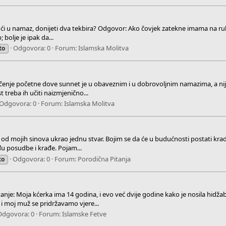
ći u namaz, donijeti dva tekbira? Odgovor: Ako čovjek zatekne imama na ruku,
 bolje je ipak da...
Odgovora: 0
Forum:
Islamska Molitva
to
čenje početne dove sunnet je u obaveznim i u dobrovoljnim namazima, a nij
st treba ih učiti naizmjenično...
Odgovora: 0
Forum:
Islamska Molitva
d mojih sinova ukrao jednu stvar. Bojim se da će u budućnosti postati krad
eđu posudbe i krađe. Pojam...
Odgovora: 0
Forum:
Porodična Pitanja
to
anje: Moja kćerka ima 14 godina, i evo već dvije godine kako je nosila hidžab
 i moj muž se pridržavamo vjere...
Odgovora: 0
Forum:
Islamske Fetve