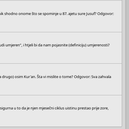
jernik shodno onome što se spominje u 87. ajetu sure Jusuf? Odgovor:
i umjeren“, i htjeli bi da nam pojasnite (definiciju) umjerenosti?
ništa drugo) osim Kur'an. Šta vi mislite o tome? Odgovor: Sva zahvala
sigurna u to da je njen mjesečni ciklus uistinu prestao prije zore,