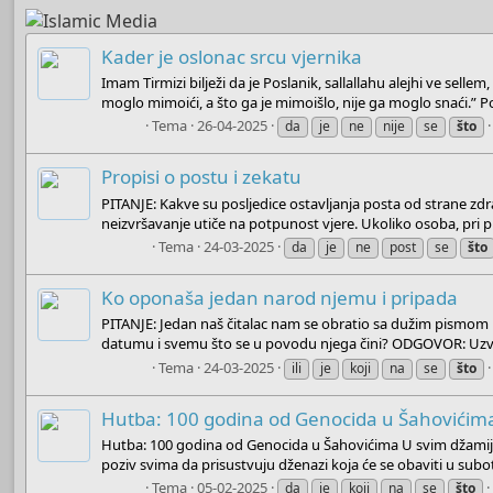
Kader je oslonac srcu vjernika
Imam Tirmizi bilježi da je Poslanik, sallallahu alejhi ve sell
moglo mimoići, a što ga je mimoišlo, nije ga moglo snaći.” Po
Boots
Tema
26-04-2025
da
je
ne
nije
se
što
Propisi o postu i zekatu
PITANJE: Kakve su posljedice ostavljanja posta od strane zdr
neizvršavanje utiče na potpunost vjere. Ukoliko osoba, pri puno
Admin
Tema
24-03-2025
da
je
ne
post
se
što
Ko oponaša jedan narod njemu i pripada
PITANJE: Jedan naš čitalac nam se obratio sa dužim pismom 
datumu i svemu što se u povodu njega čini? ODGOVOR: Uzvišen
Admin
Tema
24-03-2025
ili
je
koji
na
se
što
Hutba: 100 godina od Genocida u Šahovićim
Hutba: 100 godina od Genocida u Šahovićima U svim džamijam
poziv svima da prisustvuju dženazi koja će se obaviti u subo
Boots
Tema
05-02-2025
da
je
koji
na
se
što