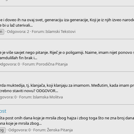
i doveo ih na ovaj svet, generaciju iza generacije, Koji je iz njih izveo naro
i u laž uterivali...
Odgovora: 2
Forum:
Islamski Tekstovi
en
e više savjet nego pitanje. Riječ je o poligamiji. Naime, imam nijet ponovo se
dulillah fin brak i...
dgovora: 0
Forum:
Porodična Pitanja
rda muktedija, tj. klanjača, koji klanjaju za imamom. Međutim, kada imam pr
 potrebno staviti novu? ODGOVOR...
govora: 0
Forum:
Islamska Molitva
ost
a post onih dana koje je mrsila zbog hajza i zbog toga što ne zna broj dana k
a koje je mrsila zbog...
Odgovora: 0
Forum:
Ženska Pitanja
og