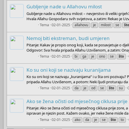
Gubljenje nade u Allahovu milost
Gubljenje nade u Allahovu milost – nevjerstvo ili veliki gri
Hvala Allahu Gospodaru svih svijetova, a zatim: Rekao je Uzviš
Boots
Tema
02-01-2025
allahovu
je
milost
se
št
Nemoj biti ekstreman, budi umjeren
Pitanje: Kakav je propis onog koji, kada se posavjetuje o dje
Odgovor: Sva hvala pripada Allahu Uzvišenom, a zatim: Onaj
Boots
Tema
02-01-2025
bi
ga
je
ono
se
što
Ko su oni koji se nazivaju kuranijama
Ko su oni koji se nazivaju „kuranijama“ i u šta oni pozivaju? 
pripada Allahu Uzvišenom, a potom: Neki ljudi proturaju da su
Boots
Tema
02-01-2025
da
je
od
se
što
su
Ako se žena očisti od mjesečnog ciklusa prije
Pitanje: Ako se žena očisti od mjesečnog ciklusa prije zore, a
ispravan je njezin post. Kažem ovako, jer neke žene misle da s
Boots
Tema
02-01-2025
ako
da
je
se
što
to