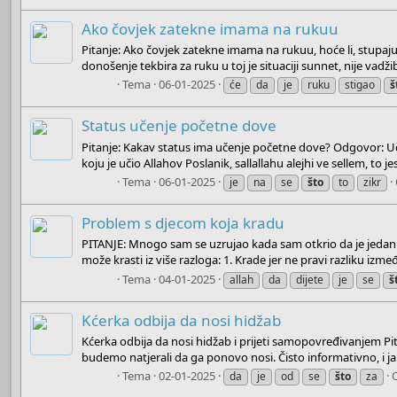
Ako čovjek zatekne imama na rukuu
Pitanje: Ako čovjek zatekne imama na rukuu, hoće li, stupaju
donošenje tekbira za ruku u toj je situaciji sunnet, nije vadžib;
Boots
Tema
06-01-2025
će
da
je
ruku
stigao
š
Status učenje početne dove
Pitanje: Kakav status ima učenje početne dove? Odgovor: U
koju je učio Allahov Poslanik, sallallahu alejhi ve sellem, to je
Boots
Tema
06-01-2025
je
na
se
što
to
zikr
Problem s djecom koja kradu
PITANJE: Mnogo sam se uzrujao kada sam otkrio da je jedan o
može krasti iz više razloga: 1. Krade jer ne pravi razliku izm
Boots
Tema
04-01-2025
allah
da
dijete
je
se
š
Kćerka odbija da nosi hidžab
Kćerka odbija da nosi hidžab i prijeti samopovređivanjem Pit
budemo natjerali da ga ponovo nosi. Čisto informativno, i ja
Boots
Tema
02-01-2025
da
je
od
se
što
za