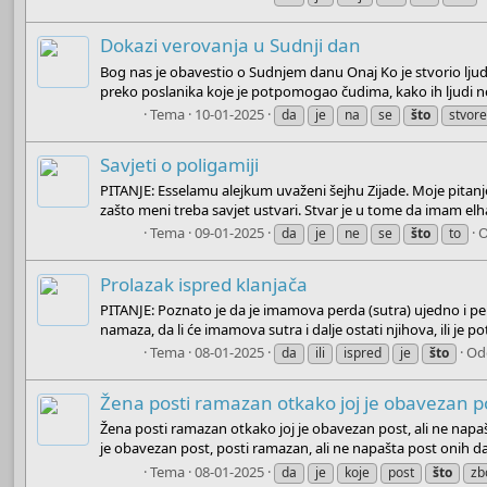
Dokazi verovanja u Sudnji dan
Bog nas je obavestio o Sudnjem danu Onaj Ko je stvorio ljude 
preko poslanika koje je potpomogao čudima, kako ih ljudi ne b
Boots
Tema
10-01-2025
da
je
na
se
što
stvor
Savjeti o poligamiji
PITANJE: Esselamu alejkum uvaženi šejhu Zijade. Moje pitanje j
zašto meni treba savjet ustvari. Stvar je u tome da imam elham
Boots
Tema
09-01-2025
O
da
je
ne
se
što
to
Prolazak ispred klanjača
PITANJE: Poznato je da je imamova perda (sutra) ujedno i pe
namaza, da li će imamova sutra i dalje ostati njihova, ili je
Boots
Tema
08-01-2025
Od
da
ili
ispred
je
što
Žena posti ramazan otkako joj je obavezan p
Žena posti ramazan otkako joj je obavezan post, ali ne napašt
je obavezan post, posti ramazan, ali ne napašta post onih dan
Boots
Tema
08-01-2025
da
je
koje
post
što
zb