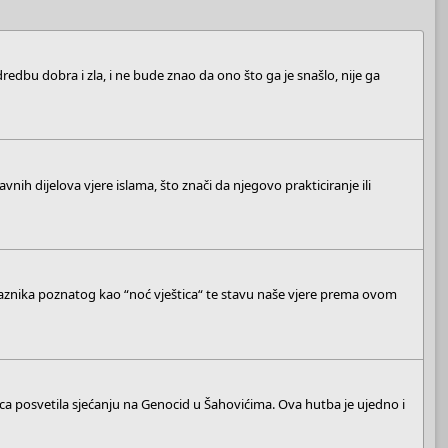
dredbu dobra i zla, i ne bude znao da ono što ga je snašlo, nije ga
ih dijelova vjere islama, što znači da njegovo prakticiranje ili
raznika poznatog kao “noć vještica“ te stavu naše vjere prema ovom
a posvetila sjećanju na Genocid u Šahovićima. Ova hutba je ujedno i