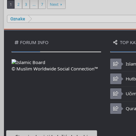
1
2
3
…
7
Next
Oznake
FORUM INFO
TOP KA
Isla
© Muslim Worldwide Social Connection™
Hutbe
Učim
Qura