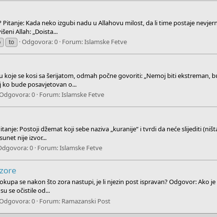
jeh? Pitanje: Kada neko izgubi nadu u Allahovu milost, da li time postaje nev
eni Allah: „Doista...
Odgovora: 0
Forum:
Islamske Fetve
o
to
lu koje se kosi sa šerijatom, odmah počne govoriti: „Nemoj biti ekstreman, bud
 ko bude posavjetovan o...
Odgovora: 0
Forum:
Islamske Fetve
Pitanje: Postoji džemat koji sebe naziva „kuranije“ i tvrdi da neće slijediti (
net nije izvor...
Odgovora: 0
Forum:
Islamske Fetve
 zore
 okupa se nakon što zora nastupi, je li njezin post ispravan? Odgovor: Ako je 
u se očistile od...
Odgovora: 0
Forum:
Ramazanski Post