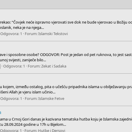
em, rekao: “Čovjek neće ispravno vjerovati sve dok ne bude vjerovao u Božiju o
slanik, neka je na njega...
Odgovora: 1
Forum:
Islamski Tekstovi
ave i sposobne osobe? ODGOVOR: Post je jedan od pet ruknova, to jest sastavn
j svijesti, zaniječe bilo...
Odgovora: 1
Forum:
Zekat i Sadaka
u kojem, između ostalog, pita o učešću pripadnika islama u obilježavanju p
i Allah je vjeru islam učinio...
Odgovora: 1
Forum:
Islamske Fetve
a
a u Crnoj Gori danas je kazivana tematska hutba koju je Islamska zajednic
tu 28.09.2024 godine u 17h u Bijelom...
Odgovora: 1
Forum:
Hutbe i Dersovi