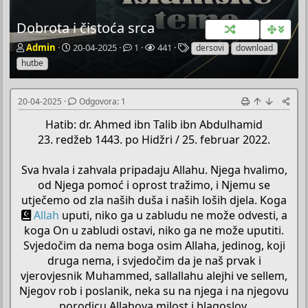
Dobrota i čistoća srca
P
P
O
P
O
Admin
20-04-2025
1
441
dersovi
download
o
o
d
r
z
hutbe
k
č
g
e
n
r
e
o
g
a
e
t
v
l
k
20-04-2025
Odgovora: 1
t
n
o
e
e
a
i
r
d
Hatib: dr. Ahmed ibn Talib ibn Abdulhamid
č
d
a
a
23. redžeb 1443. po Hidžri / 25. februar 2022.
T
a
e
t
Sva hvala i zahvala pripadaju Allahu. Njega hvalimo,
m
u
e
m
od Njega pomoć i oprost tražimo, i Njemu se
utječemo od zla naših duša i naših loših djela. Koga
Allah
uputi, niko ga u zabludu ne može odvesti, a
koga On u zabludi ostavi, niko ga ne može uputiti.
Svjedočim da nema boga osim Allaha, jedinog, koji
druga nema, i svjedočim da je naš prvak i
vjerovjesnik Muhammed, sallallahu alejhi ve sellem,
Njegov rob i poslanik, neka su na njega i na njegovu
porodicu Allahova milost i blagoslov.