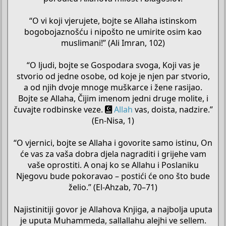
“O vi koji vjerujete, bojte se Allaha istinskom
bogobojaznošću i nipošto ne umirite osim kao
muslimani!” (Ali Imran, 102)
“O ljudi, bojte se Gospodara svoga, Koji vas je
stvorio od jedne osobe, od koje je njen par stvorio,
a od njih dvoje mnoge muškarce i žene rasijao.
Bojte se Allaha, Čijim imenom jedni druge molite, i
čuvajte rodbinske veze.
Allah
vas, doista, nadzire.”
(En-Nisa, 1)
“O vjernici, bojte se Allaha i govorite samo istinu, On
će vas za vaša dobra djela nagraditi i grijehe vam
vaše oprostiti. A onaj ko se Allahu i Poslaniku
Njegovu bude pokoravao – postići će ono što bude
želio.” (El-Ahzab, 70–71)
Najistinitiji govor je Allahova Knjiga, a najbolja uputa
je uputa Muhammeda, sallallahu alejhi ve sellem.