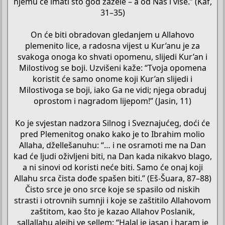
njemu će imati što god zažele – a od Nas i više.” (Kaf,
31–35)
On će biti obradovan gledanjem u Allahovo
plemenito lice, a radosna vijest u Kur’anu je za
svakoga onoga ko shvati opomenu, slijedi Kur’an i
Milostivog se boji. Uzvišeni kaže: “Tvoja opomena
koristit će samo onome koji Kur’an slijedi i
Milostivoga se boji, iako Ga ne vidi; njega obraduj
oprostom i nagradom lijepom!” (Jasin, 11)
Ko je svjestan nadzora Silnog i Sveznajućeg, doći će
pred Plemenitog onako kako je to Ibrahim molio
Allaha, džellešanuhu: “… i ne osramoti me na Dan
kad će ljudi oživljeni biti, na Dan kada nikakvo blago,
a ni sinovi od koristi neće biti. Samo će onaj koji
Allahu srca čista dođe spašen biti.” (Eš-Šuara, 87–88)
Čisto srce je ono srce koje se spasilo od niskih
strasti i otrovnih sumnji i koje se zaštitilo Allahovom
zaštitom, kao što je kazao Allahov Poslanik,
sallallahu alejhi ve sellem: “Halal je jasan i haram je