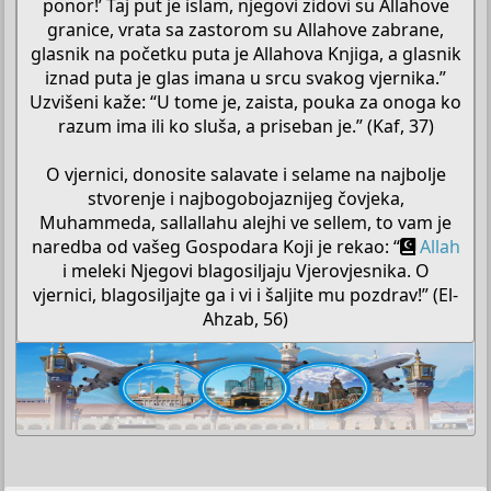
ponor!’ Taj put je islam, njegovi zidovi su Allahove
granice, vrata sa zastorom su Allahove zabrane,
glasnik na početku puta je Allahova Knjiga, a glasnik
iznad puta je glas imana u srcu svakog vjernika.”
Uzvišeni kaže: “U tome je, zaista, pouka za onoga ko
razum ima ili ko sluša, a priseban je.” (Kaf, 37)
O vjernici, donosite salavate i selame na najbolje
stvorenje i najbogobojaznijeg čovjeka,
Muhammeda, sallallahu alejhi ve sellem, to vam je
naredba od vašeg Gospodara Koji je rekao: “
Allah
i meleki Njegovi blagosiljaju Vjerovjesnika. O
vjernici, blagosiljajte ga i vi i šaljite mu pozdrav!” (El-
Ahzab, 56)​