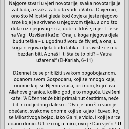
Najgore stvari u vjeri novotarije, svaka novotarija je
zabluda, a svaka zabluda vodi u Vatru. O vjernici,
ono što Milostivi gleda kod čovjeka jeste njegovo
srce koje je skriveno u njegovom tijelu, a ono što
dolazi iz njegovog srca, dobro ili loše, mjerit će se
na Vagi. Uzvišeni kaže: “Onaj u koga njegova djela
budu teška – u ugodnu životu će živjeti, a onaj u
koga njegova djela budu lahka – boravište će mu
bezdan biti. A znaš li ti šta će to biti? – Vatra
užarena!” (El-Kariah, 6–11)
Džennet će se približiti svakom bogobojaznom,
odanom svom Gospodaru, koji se mnogo kaje,
onome koji se Njemu vraća, brižnom, koji čuva
Allahove granice, koliko god je to moguće. Uzvišeni
kaže: “A Džennet će biti primaknut čestitima, neće
biti ni od jednog daleko – ‘Ovo je ono što vam je
obećano, svakome onome koji se kajao i čuvao, koji
se Milostivoga bojao, iako Ga nije vidio, i koji je srce
odano donio. Uđite u nj, u miru, ovo je Dan vječni!’ U