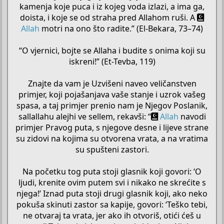
kamenja koje puca i iz kojeg voda izlazi, a ima ga,
doista, i koje se od straha pred Allahom ruši. A
Allah
motri na ono što radite.” (El-Bekara, 73–74)
“O vjernici, bojte se Allaha i budite s onima koji su
iskreni!” (Et-Tevba, 119)
Znajte da vam je Uzvišeni naveo veličanstven
primjer, koji pojašanjava vaše stanje i uzrok vašeg
spasa, a taj primjer prenio nam je Njegov Poslanik,
sallallahu alejhi ve sellem, rekavši: “
Allah
navodi
primjer Pravog puta, s njegove desne i lijeve strane
su zidovi na kojima su otvorena vrata, a na vratima
su spušteni zastori.
Na početku tog puta stoji glasnik koji govori: ‘O
ljudi, krenite ovim putem svi i nikako ne skrećite s
njega!’ Iznad puta stoji drugi glasnik koji, ako neko
pokuša skinuti zastor sa kapije, govori: ‘Teško tebi,
ne otvaraj ta vrata, jer ako ih otvoriš, otići ćeš u