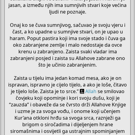
jasan, a između njih ima sumnjivih stvari koje većina
ljudi ne poznaje.
Onaj ko se čuva sumnjivog, sačuvao je svoju vjeru i
čast, a ko upadne u sumnjive stvari, on je upao u
haram. Poput pastira koji ima svoje stado i čuva ga
oko zabranjene zemlje i malo nedostaje da ovce
krenu u zabranjeno. Zaista svaki vladar ima
zabranjeni posjed i zaista su Allahove zabrane ono
što je učinio zabranjenim.
Zaista u tijelu ima jedan komad mesa, ako je on
ispravan, ispravno je cijelo tijelo, a ako je loše, čitavo
je tijelo loše. Zaista je to srce.”
Allah
se smilovao
čovjeku koji opominje i kori svoju dušu, koji je
“zauzda” i obaveže da se čvrsto drži Allahove Knjige
i uzme je za svoga vođu, i onome koji učenjem
Kur’ana otkloni hrđu sa svoga srca, raznježi ga
brigom o siročadima i dijeljenjem hrane
siromašnima i osvijetli ga ustrajnim spominjanjem