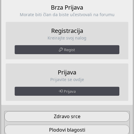
Brza Prijava
Morate biti član da biste učestvovali na forumu
Registracija
Kreirajte svoj nalog
Regist
Prijava
Prijavite se ovdje
Prijava
Zdravo srce
Plodovi blagosti