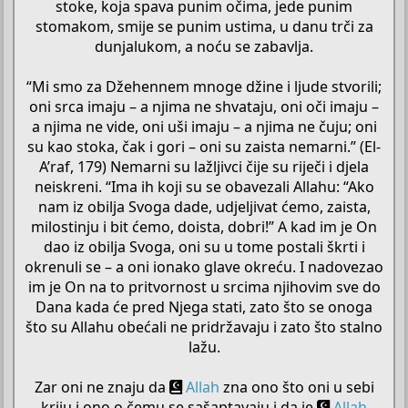
stoke, koja spava punim očima, jede punim
stomakom, smije se punim ustima, u danu trči za
dunjalukom, a noću se zabavlja.
“Mi smo za Džehennem mnoge džine i ljude stvorili;
oni srca imaju – a njima ne shvataju, oni oči imaju –
a njima ne vide, oni uši imaju – a njima ne čuju; oni
su kao stoka, čak i gori – oni su zaista nemarni.” (El-
A’raf, 179) Nemarni su lažljivci čije su riječi i djela
neiskreni. “Ima ih koji su se obavezali Allahu: “Ako
nam iz obilja Svoga dade, udjeljivat ćemo, zaista,
milostinju i bit ćemo, doista, dobri!” A kad im je On
dao iz obilja Svoga, oni su u tome postali škrti i
okrenuli se – a oni ionako glave okreću. I nadovezao
im je On na to pritvornost u srcima njihovim sve do
Dana kada će pred Njega stati, zato što se onoga
što su Allahu obećali ne pridržavaju i zato što stalno
lažu.
Zar oni ne znaju da
Allah
zna ono što oni u sebi
kriju i ono o čemu se sašaptavaju i da je
Allah