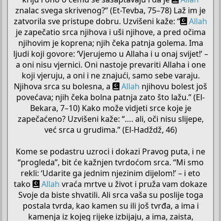
znalac svega skrivenog?” (Et-Tevba, 75–78) Laž im je
zatvorila sve pristupe dobru. Uzvišeni kaže: “
Allah
je zapečatio srca njihova i uši njihove, a pred očima
njihovim je koprena; njih čeka patnja golema. Ima
ljudi koji govore: ‘Vjerujemo u Allaha i u onaj svijet!’ –
a oni nisu vjernici. Oni nastoje prevariti Allaha i one
koji vjeruju, a oni i ne znajući, samo sebe varaju.
Njihova srca su bolesna, a
Allah
njihovu bolest još
povećava; njih čeka bolna patnja zato što lažu.” (El-
Bekara, 7–10) Kako može vidjeti srce koje je
zapečaćeno? Uzvišeni kaže: “…. ali, oči nisu slijepe,
već srca u grudima.” (El-Hadždž, 46)
Kome se podastru uzroci i dokazi Pravog puta, i ne
“progleda”, bit će kažnjen tvrdoćom srca. “Mi smo
rekli: ‘Udarite ga jednim njezinim dijelom!’ – i eto
tako
Allah
vraća mrtve u život i pruža vam dokaze
Svoje da biste shvatili. Ali srca vaša su poslije toga
postala tvrda, kao kamen su ili još tvrđa, a ima i
kamenja iz kojeg rijeke izbijaju, a ima, zaista,