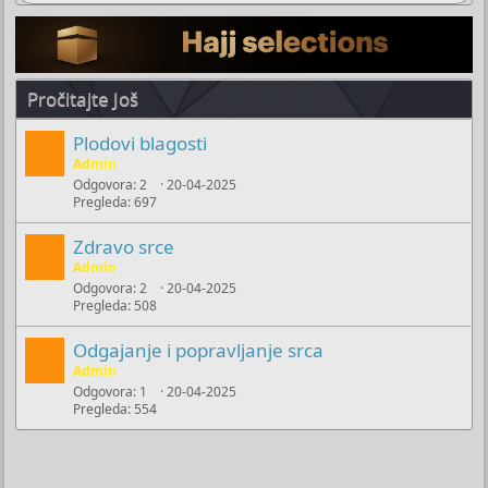
Pročitajte Još
Plodovi blagosti
Admin
Odgovora
2
20-04-2025
Pregleda
697
Zdravo srce
Admin
Odgovora
2
20-04-2025
Pregleda
508
Odgajanje i popravljanje srca
Admin
Odgovora
1
20-04-2025
Pregleda
554