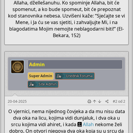
Allaha, džellešanuhu. Ko spominje Allaha, bit će
spomenut, a ko bude spomeut, bit će prepoznat
kod stanovnika nebesa. Uzvišeni kaže: “Sjećajte se vi
Mene, i Ja ću se vas sjetiti, i zahvaljujte Mi, i na
blagodatima Mojim nemojte neblagodarni biti!” (El-
Bekara, 152)​
Admin
Super Admin
Urednik Foruma
Site Admin
20-04-2025
#2
od
2
O vjernici, nema nijednog čovjeka a da mu nisu data
dva oka na licu, kojima vidi dunjaluk, i dva oka u
srcu kojima vidi ahiret, i kada
Allah
nekome želi
dobro, On otvori njegova dva oka koja su u srcu da