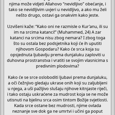
njima može vidjeti Allahovo “nevidljivo” obećanje, i
tako se nevidljivim uvjeri u nevidljivo, a ako mu želi
nešto drugo, ostavi ga onakvim kako jeste.
Uzvišeni kaže: “Kako oni ne razmisle o Kur’anu, ili su
im na srcima katanci!” (Muhammed, 24) A zar
katanci na srcima nisu zbog nemara? I zbog toga
što su ostala bez podsjetnika koji će ih uputiti
njihovom Gospodaru? Kako će srca koja su
opsjednuta ljubavlju prema dunjaluku zaploviti u
duhovna prostranstva i vratiti se svojim vlasnicima s
predivnim plodovima?
Kako će se srce osloboditi ljubavi prema dunjaluku,
a oči čežnjivo gledaju ukrase onih koji su zaljubljeni
u njega, a uši pažljivo slušaju njihove kitnjaste riječi,
i tako ostaju uskraćene za mudrost koja se ne može
utisnuti na bjelinu srca osim tintom Božije svjetlosti.
Kada srce ostane bez mudrosti, njime ovlada
neznanje sve dok ga ne umrtvi i učini ga poput