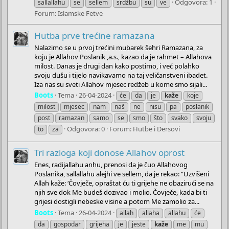
Odgovora: 1
sallallahu
se
sellem
srdžbu
su
ve
Forum:
Islamske Fetve
Hutba prve trećine ramazana
Nalazimo se u prvoj trećini mubarek šehri Ramazana, za
koju je Allahov Poslanik ,a.s., kazao da je rahmet – Allahova
milost. Danas je drugi dan kako postimo, i već polahko
svoju dušu i tijelo navikavamo na taj veličanstveni ibadet.
Iza nas su sveti Allahov mjesec redžeb u kome smo sijali...
Boots
Tema
26-04-2024
će
da
je
kaže
koje
milost
mjesec
nam
naš
ne
nisu
pa
poslanik
post
ramazan
samo
se
smo
što
svako
svoju
Odgovora: 0
Forum:
Hutbe i Dersovi
to
za
Tri razloga koji donose Allahov oprost
Enes, radijallahu anhu, prenosi da je čuo Allahovog
Poslanika, sallallahu alejhi ve sellem, da je rekao: “Uzvišeni
Allah kaže: ‘Čovječe, opraštat ću ti grijehe ne obazirući se na
njih sve dok Me budeš dozivao i molio. Čovječe, kada bi ti
grijesi dostigli nebeske visine a potom Me zamolio za...
Boots
Tema
26-04-2024
allah
allaha
allahu
će
da
gospodar
grijeha
je
jeste
kaže
me
mu