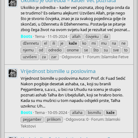
Ukoliko je odredba – kader već poznata
Ukoliko je odredba – kader već poznata, zbog čega onda da
se trudimo? Es-selamu alejkum! Uzvišeni Allah, prije nego
što je stvorio čovjeka, znao je za svakog pojedinca gdje će
skončati, u Džennetu ili Džehennemu. Postavlja se pitanje
zbog čega život na ovom svijetu kad je rezultat već poznat...
Boots
Tema
11-05-2024
allah
čovjeku
da
džennetu
el
ili
je
kaže
ko
mi
mu
na
ne
njemu
od
odredio
onome
se
što
su
sve
to
Odgovora: 1
Forum:
Islamske Fetve
uzvišeni
za
zar
Vrijednost bismille u poslovima
Vrijednost bismille u poslovima Autor: Prof. dr. Fuad Sedić
Nakon pogibije desetak ashaba, r.a., koji su branili
Pejgambera, s.a.v.s., u bici na Uhudu na scenu je stupio
poznati ashab Talha ibn Ubejdullah, koji se hrabro borio.
Kada su mu mušrici u tom napadu odsjekli prste, Talha
uzviknu: Uh...
Boots
Tema
10-05-2024
allaha
bismillu
kaže
Odgovora: 0
Forum:
Islamski
pejgamber
prilikom
Tekstovi