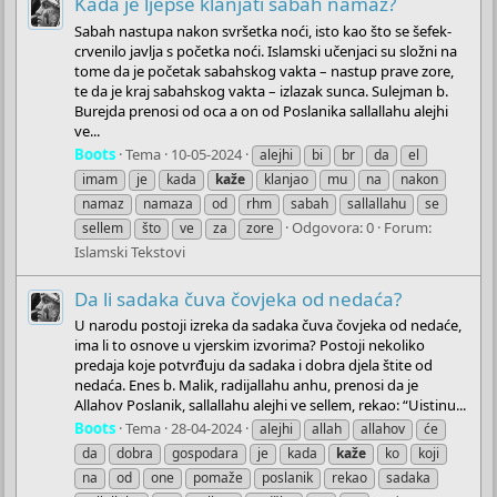
Kada je ljepše klanjati sabah namaz?
Sabah nastupa nakon svršetka noći, isto kao što se šefek-
crvenilo javlja s početka noći. Islamski učenjaci su složni na
tome da je početak sabahskog vakta – nastup prave zore,
te da je kraj sabahskog vakta – izlazak sunca. Sulejman b.
Burejda prenosi od oca a on od Poslanika sallallahu alejhi
ve...
Boots
Tema
10-05-2024
alejhi
bi
br
da
el
imam
je
kada
kaže
klanjao
mu
na
nakon
namaz
namaza
od
rhm
sabah
sallallahu
se
Odgovora: 0
Forum:
sellem
što
ve
za
zore
Islamski Tekstovi
Da li sadaka čuva čovjeka od nedaća?
U narodu postoji izreka da sadaka čuva čovjeka od nedaće,
ima li to osnove u vjerskim izvorima? Postoji nekoliko
predaja koje potvrđuju da sadaka i dobra djela štite od
nedaća. Enes b. Malik, radijallahu anhu, prenosi da je
Allahov Poslanik, sallallahu alejhi ve sellem, rekao: “Uistinu...
Boots
Tema
28-04-2024
alejhi
allah
allahov
će
da
dobra
gospodara
je
kada
kaže
ko
koji
na
od
one
pomaže
poslanik
rekao
sadaka