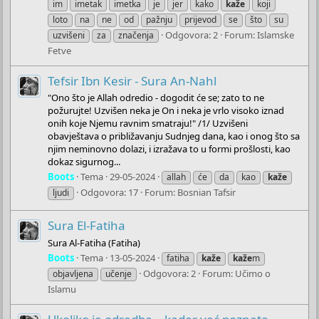
im
imetak
imetka
je
jer
kako
kaže
koji
loto
na
ne
od
pažnju
prijevod
se
što
su
Odgovora: 2
Forum:
Islamske
uzvišeni
za
značenja
Fetve
Tefsir Ibn Kesir - Sura An-Nahl
"Ono što je Allah odredio - dogodit će se; zato to ne
požurujte! Uzvišen neka je On i neka je vrlo visoko iznad
onih koje Njemu ravnim smatraju!" /1/ Uzvišeni
obavještava o približavanju Sudnjeg dana, kao i onog što sa
njim neminovno dolazi, i izražava to u formi prošlosti, kao
dokaz sigurnog...
Boots
Tema
29-05-2024
allah
će
da
kao
kaže
Odgovora: 17
Forum:
Bosnian Tafsir
ljudi
Sura El-Fatiha
Sura Al-Fatiha (Fatiha)
Boots
Tema
13-05-2024
fatiha
kaže
kaže
m
Odgovora: 2
Forum:
Učimo o
objavljena
učenje
Islamu