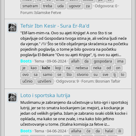
Odgovora: 0
smatram
treba
uda
ugovor
za
Forum:
Islamske Fetve
Tefsir Ibn Kesir - Sura Er-Ra'd
"Elif-lam-mim-ra. Ovo su ajeti Knjige! A ono što ti se
objavljuje od Gospodara tvoga istina je, ali većina ljudi neće
da vjeruje." /1/ Što se tiče objašnjenja skraćenica na početku
pojedinih poglavlja, o tome je bilo govora na početku
poglavlja El-Bekare "Ovo su ajeti Knjige", tj. ovo su ajeti...
Boots
Tema
09-06-2024
allah
da
gospodara
ima
je
kao
kaže
koji
na
nebesa
neka
od
on
ovo
sa
samo
se
što
stvorio
su
sve
tj
to
Odgovora: 9
Forum:
Bosnian Tafsir
učinio
uzvišeni
Loto i sportska lutrija
Muslimanu je zabranjeno da učestvuje u loto-igri i sportskoj
lutriji, jer se to smatra kockanjem (ar. mejsir), a kockanje je
jedan od velikih grijeha. Islam je zabranio svaki oblik kocke i
opklada, ma kako se one zvale, i ma kako bilo jeftino
učestvovanje u tome. (Stalna komisija za fetve iz...
Boots
Tema
04-06-2024
allaha
će
da
halal
ili