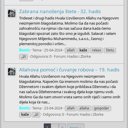
Zabrana nanošenja štete - 32. hadis
Trideset i drugi hadis Hvala Uzvišenom Allahu na Njegovim
neizmjernim blagodatima. Molimo Ga da nas počasti
zahvalnošću na njima i da nas sačuva dana kada ćemo
blagodati spoznat zato što smo je izgubili. Salavat i selam
Njegovom Miljenku Muhammedu, s.a.v.s., časnoj i
plemenitoj porodici i vrlim...
Boots
Tema
25-04-2024
allah
kaže
rekao
štetu
Odgovora: 0
Forum:
Hadisi i Zbirke
الل
Allahova pomoć i čuvanje robova – 19. hadis
Hvala Allahu Uzvišenom na Njegovim neizmjernim
blagodatima. Najvećim Ga imenom molimo da nas počasti
Džennetom i svakim djelom koje približava Džennetu i da
nas sačuva Džehennema i svakog djela koje njemu vodi.
Molimo Ga da nam otvori vrata samo onih riječi i samo onih
dijela koja će nas...
Boots
Tema
23-04-2024
allah
allaha
gospodar
Odgovora: 0
Forum:
Hadisi i Zbirke
kaže
الل
1
…
6
Next