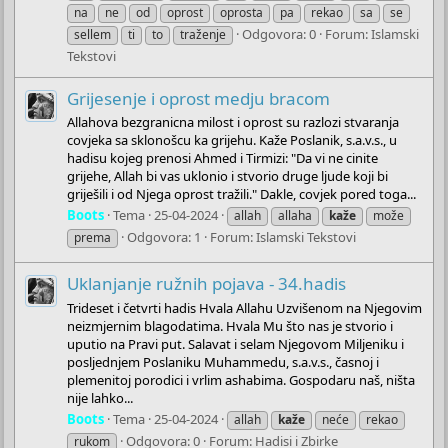
na
ne
od
oprost
oprosta
pa
rekao
sa
se
Odgovora: 0
Forum:
Islamski
sellem
ti
to
traženje
Tekstovi
Grijesenje i oprost medju bracom
Allahova bezgranicna milost i oprost su razlozi stvaranja
covjeka sa sklonošcu ka grijehu. Kaže Poslanik, s.a.v.s., u
hadisu kojeg prenosi Ahmed i Tirmizi: "Da vi ne cinite
grijehe, Allah bi vas uklonio i stvorio druge ljude koji bi
griješili i od Njega oprost tražili." Dakle, covjek pored toga...
Boots
Tema
25-04-2024
allah
allaha
kaže
može
Odgovora: 1
Forum:
Islamski Tekstovi
prema
Uklanjanje ružnih pojava - 34.hadis
Trideset i četvrti hadis Hvala Allahu Uzvišenom na Njegovim
neizmjernim blagodatima. Hvala Mu što nas je stvorio i
uputio na Pravi put. Salavat i selam Njegovom Miljeniku i
posljednjem Poslaniku Muhammedu, s.a.v.s., časnoj i
plemenitoj porodici i vrlim ashabima. Gospodaru naš, ništa
nije lahko...
Boots
Tema
25-04-2024
allah
kaže
neće
rekao
Odgovora: 0
Forum:
Hadisi i Zbirke
rukom