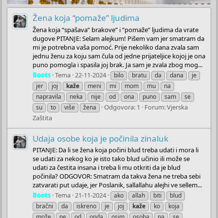
Žena koja “pomaže” ljudima
Žena koja “spašava” brakove” i “pomaže” ljudima da vrate
dugove PITANJE: Selam alejkum! Pišem vam jer smatram da
mi je potrebna vaša pomoć. Prije nekoliko dana zvala sam
jednu ženu za koju sam čula od jedne prijateljice kojoj je ona
puno pomogla i spasila joj brak. Ja sam je zvala zbog mog...
Boots
Tema
22-11-2024
bilo
bratu
da
dana
je
jer
joj
kaže
meni
mi
mom
mu
na
napravila
neka
nije
od
ona
puno
sam
se
Odgovora: 1
Forum:
Vjerska
su
to
više
žena
Zaštita
Udaja osobe koja je počinila zinaluk
PITANJE: Da li se žena koja počini blud treba udati i mora li
se udati za nekog ko je isto tako blud učinio ili može se
udati za čestita insana i treba li mu otkriti da je blud
počinila? ODGOVOR: Smatram da takva žena ne treba sebi
zatvarati put udaje, jer Poslanik, sallallahu alejhi ve sellem...
Boots
Tema
21-11-2024
ako
allah
biti
blud
bračni
da
iskreno
je
joj
kaže
ko
koja
može
ne
od
onda
osim
osoba
pa
se