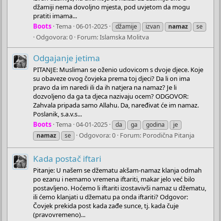
džamiji nema dovoljno mjesta, pod uvjetom da mogu
pratiti imama...
Boots
Tema
06-01-2025
džamije
izvan
namaz
se
Odgovora: 0
Forum:
Islamska Molitva
Odgajanje jetima
PITANJE: Musliman se oženio udovicom s dvoje djece. Koje
su obaveze ovog čovjeka prema toj djeci? Da li on ima
pravo da im naredi ili da ih natjera na namaz? Je li
dozvoljeno da ga ta djeca nazivaju ocem? ODGOVOR:
Zahvala pripada samo Allahu. Da, naređivat će im namaz.
Poslanik, s.a.v.s...
Boots
Tema
04-01-2025
da
ga
godina
je
Odgovora: 0
Forum:
Porodična Pitanja
namaz
se
Kada postač iftari
Pitanje: U našem se džematu akšam-namaz klanja odmah
po ezanu i nemamo vremena iftariti, makar jelo već bilo
postavljeno. Hoćemo li iftariti izostavivši namaz u džematu,
ili ćemo klanjati u džematu pa onda iftariti? Odgovor:
Čovjek prekida post kada zađe sunce, tj. kada čuje
(pravovremeno)...