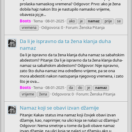
prolaska namaskog vremena? Odgovor: Prvo: ako je žena
dobila hajz nakon što je nastupilo namasko vrijeme,
obaveza joj je...
Boots
Tema
08-01-2025
ako
je
namaz
prije
se
Odgovora: 0
Forum:
Ženska Pitanja
vremena
Da li je ispravno da ta žena klanja duha
namaz
Da li je ispravno da ta žena klanja duha namaz sa sabahskim
abdestom? Pitanje: Da li je ispravno da ta žena klanja duha-
namaz sa sabahskim abdestom? Odgovor: Nije ispravno,
zato što duha-namaz ima određeno vrijeme, pa se ona
mora abdestiti nakon nastupanja njegovog vremena, i zato
što je ova...
Boots
Tema
08-01-2025
da
do
je
namaz
Odgovora: 0
Forum:
Ženska Pitanja
vrijeme
žena
Namaz koji se obavi izvan džamije
Pitanje: Kakav status ima namaz koji čovjek obavi izvan
džamije, kao, naprimjer, na ulici koja se nalazi uz džamiju?
Odgovor: Nema smetnje u tome da ljudi obave namaz
izvan džamije, na ulici koja se nalazi uz džamiju ako u