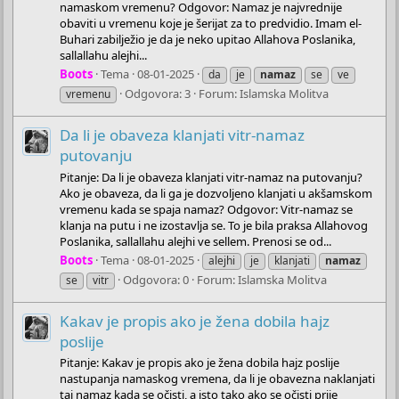
namaskom vremenu? Odgovor: Namaz je najvrednije
obaviti u vremenu koje je šerijat za to predvidio. Imam el-
Buhari zabilježio je da je neko upitao Allahova Poslanika,
sallallahu alejhi...
Boots
Tema
08-01-2025
da
je
namaz
se
ve
Odgovora: 3
Forum:
Islamska Molitva
vremenu
Da li je obaveza klanjati vitr-namaz
putovanju
Pitanje: Da li je obaveza klanjati vitr-namaz na putovanju?
Ako je obaveza, da li ga je dozvoljeno klanjati u akšamskom
vremenu kada se spaja namaz? Odgovor: Vitr-namaz se
klanja na putu i ne izostavlja se. To je bila praksa Allahovog
Poslanika, sallallahu alejhi ve sellem. Prenosi se od...
Boots
Tema
08-01-2025
alejhi
je
klanjati
namaz
Odgovora: 0
Forum:
Islamska Molitva
se
vitr
Kakav je propis ako je žena dobila hajz
poslije
Pitanje: Kakav je propis ako je žena dobila hajz poslije
nastupanja namaskog vremena, da li je obavezna naklanjati
taj namaz kada se očisti, a isto tako ako se očisti prije