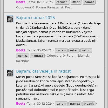
Boots
Tema
02-01-2025
džematu
iftariti
namaz
Odgovora: 0
Forum:
Ramazanski Post
Bajram namaz 2025
Postoje dva bajram-namaza: 1.Ramazanski (1. ševvala, traje
tri dana); 2.Kurbanski (10. zul-hidždžeta, traje 4 dana).
Klanjati bajram-namaz je vadžib za muškarce. Vrijeme
bajram namaza je vrijeme duha namaza (30-45 min. nakon
izlaska Sunca). Bajram namaz ima dva rekata, a posle njih
dolazi...
Boots
Tema
30-12-2024
bajram
ekber
nakon
Odgovora: 0
Forum:
Islamski
namaz
namaz
a
Kalendar
Bajram, čas veselja in radosti
Mesec posta ramazan se konča z bajramom. Po mesecu, ki
je od začetka do konca poln lepih stvari in dogodkov, v
katerem čas preživljamo v ibadetu (Bogu ugodna dela) in
poslušnosti, dobrodelnosti in pomoči tistim, ki so tega
potrebni, nas na koncu čakajo mir, sreča in radost. Med
ramazanom je...
Boots
Tema
30-12-2024
bajram
namaz
praznik