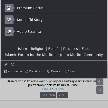
Premium Račun
Korisnički Story
Audio Stranica
Islam | Religion | Beliefs | Practices | Facts
Islamic Forum for the Muslim or (non) Muslim Community
Korištenje
Privatnost
Pomoć
Rss
Stranica koristi kolačiće kako bi prilagodila sadržaj vašim interesima za
Top
© 2023 - 07-08-2026
pretraživanje dok ste na mreži. ...Više...
© Islamic Community Platform ®
(
INFO
&
TERMS
)
Bot
Uredu
Više…