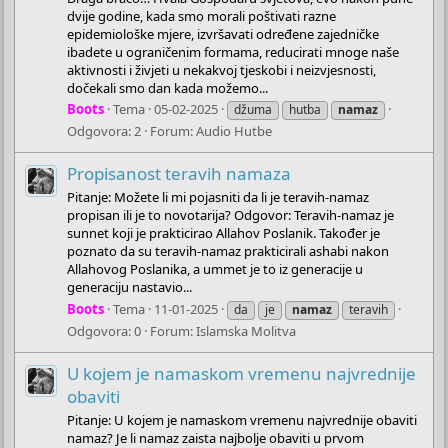
dvije godine, kada smo morali poštivati razne
epidemiološke mjere, izvršavati određene zajedničke
ibadete u ograničenim formama, reducirati mnoge naše
aktivnosti i živjeti u nekakvoj tjeskobi i neizvjesnosti,
dočekali smo dan kada možemo...
Boots
Tema
05-02-2025
džuma
hutba
namaz
Odgovora: 2
Forum:
Audio Hutbe
Propisanost teravih namaza
Pitanje: Možete li mi pojasniti da li je teravih-namaz
propisan ili je to novotarija? Odgovor: Teravih-namaz je
sunnet koji je prakticirao Allahov Poslanik. Također je
poznato da su teravih-namaz prakticirali ashabi nakon
Allahovog Poslanika, a ummet je to iz generacije u
generaciju nastavio...
Boots
Tema
11-01-2025
da
je
namaz
teravih
Odgovora: 0
Forum:
Islamska Molitva
U kojem je namaskom vremenu najvrednije
obaviti
Pitanje: U kojem je namaskom vremenu najvrednije obaviti
namaz? Je li namaz zaista najbolje obaviti u prvom