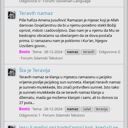
Odgovora: 0
Forum:
Slovenian Language
Teravih namaz
Piše hafiza Amena Jusufović Ramazan je mjesec koji je Allah
darovao čovječanstvu da bi u njemu posebno stekli Božiji
oprost, milost i zadovoljstvo. Dao nam je u njemu da Mu se
beskrajno obraćamo sa obećanjem da se dova postača
prima. U ramazanu nam je poklonio i Kur’an, Njegov
Uzvišeni govor...
Boots
Tema
28-12-2024
Odgovora: 0
namaz
teravih
Forum:
Islamski Tekstovi
Šta je Teravija
Teravih-namaz se klanja u mjesecu ramazanu u jacijsko
vrijeme poslije jacijskog sun-sunneta. Klanjati teravih namaz
je sunneti-mu’ekkede, što znači pritvrđeni sunnet. Isto tako
je sunneti-mu’ekkede da se teravih namaz klanja u
džematu, mada ga možemo klanjati i sami, ali to donosi za
27 puta...
Boots
Tema
28-12-2024
namaz
salat
teravija
Odgovora: 1
Forum:
Islamski Tekstovi
Jesu li grešni oni hodočasnici koji, krećući se