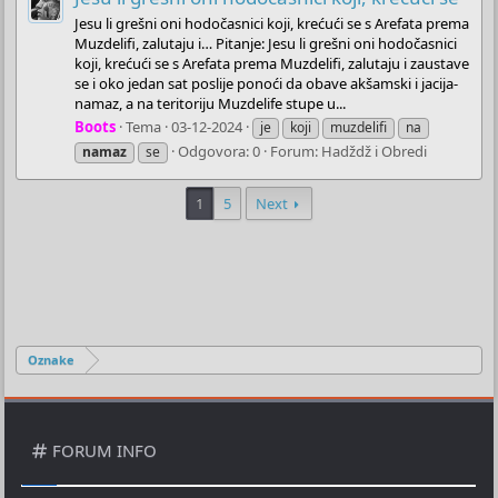
Jesu li grešni oni hodočasnici koji, krećući se s Arefata prema
Muzdelifi, zalutaju i… Pitanje: Jesu li grešni oni hodočasnici
koji, krećući se s Arefata prema Muzdelifi, zalutaju i zaustave
se i oko jedan sat poslije ponoći da obave akšamski i jacija-
namaz, a na teritoriju Muzdelife stupe u...
Boots
Tema
03-12-2024
je
koji
muzdelifi
na
Odgovora: 0
Forum:
Hadždž i Obredi
namaz
se
1
5
Next
Oznake
FORUM INFO