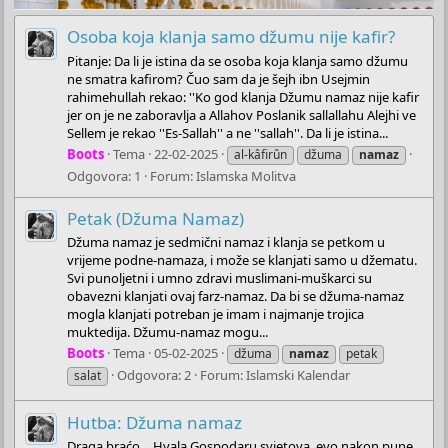
Osoba koja klanja samo džumu nije kafir?
Pitanje: Da li je istina da se osoba koja klanja samo džumu
ne smatra kafirom? Čuo sam da je šejh ibn Usejmin
rahimehullah rekao: ''Ko god klanja Džumu namaz nije kafir
jer on je ne zaboravlja a Allahov Poslanik sallallahu Alejhi ve
Sellem je rekao ''Es-Sallah'' a ne ''sallah''. Da li je istina...
Boots
Tema
22-02-2025
al-kâfirûn
džuma
namaz
Odgovora: 1
Forum:
Islamska Molitva
Petak (Džuma Namaz)
Džuma namaz je sedmični namaz i klanja se petkom u
vrijeme podne-namaza, i može se klanjati samo u džematu.
Svi punoljetni i umno zdravi muslimani-muškarci su
obavezni klanjati ovaj farz-namaz. Da bi se džuma-namaz
mogla klanjati potreban je imam i najmanje trojica
muktedija. Džumu-namaz mogu...
Boots
Tema
05-02-2025
džuma
namaz
petak
Odgovora: 2
Forum:
Islamski Kalendar
salat
Hutba: Džuma namaz
Draga braćo… Hvala Gospodaru svjetova, evo nakon pune