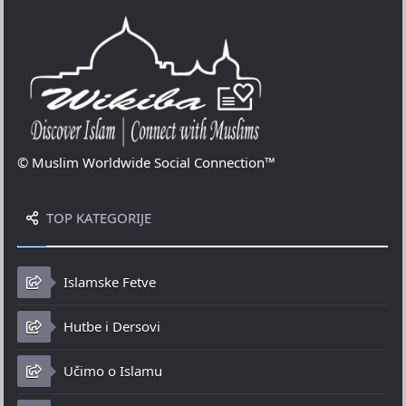
© Muslim Worldwide Social Connection™
TOP KATEGORIJE
Islamske Fetve
Hutbe i Dersovi
Učimo o Islamu