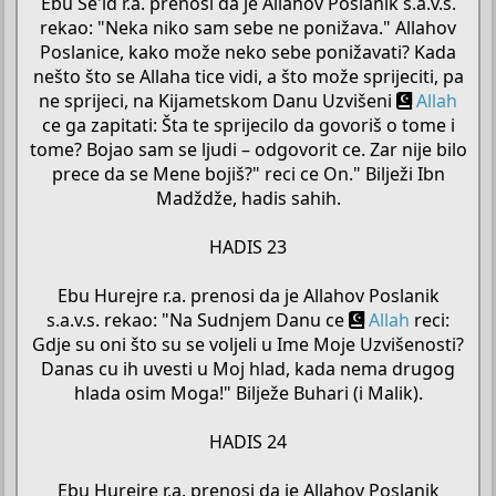
Ebu Se'id r.a. prenosi da je Allahov Poslanik s.a.v.s.
rekao: "Neka niko sam sebe ne ponižava." Allahov
Poslanice, kako može neko sebe ponižavati? Kada
nešto što se Allaha tice vidi, a što može sprijeciti, pa
ne sprijeci, na Kijametskom Danu Uzvišeni
Allah
ce ga zapitati: Šta te sprijecilo da govoriš o tome i
tome? Bojao sam se ljudi – odgovorit ce. Zar nije bilo
prece da se Mene bojiš?" reci ce On." Bilježi Ibn
Madždže, hadis sahih.
HADIS 23
Ebu Hurejre r.a. prenosi da je Allahov Poslanik
s.a.v.s. rekao: "Na Sudnjem Danu ce
Allah
reci:
Gdje su oni što su se voljeli u Ime Moje Uzvišenosti?
Danas cu ih uvesti u Moj hlad, kada nema drugog
hlada osim Moga!" Bilježe Buhari (i Malik).
HADIS 24
Ebu Hurejre r.a. prenosi da je Allahov Poslanik