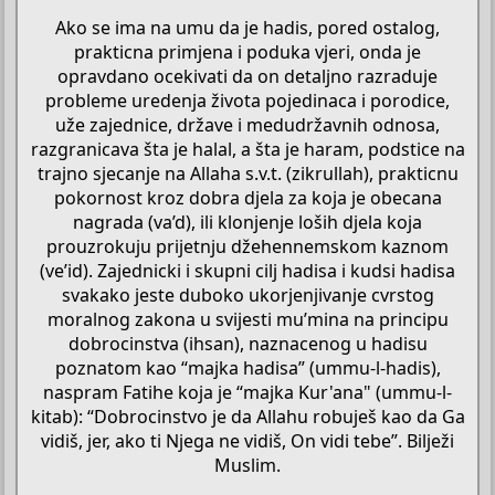
Ako se ima na umu da je hadis, pored ostalog,
prakticna primjena i poduka vjeri, onda je
opravdano ocekivati da on detaljno razraduje
probleme uredenja života pojedinaca i porodice,
uže zajednice, države i medudržavnih odnosa,
razgranicava šta je halal, a šta je haram, podstice na
trajno sjecanje na Allaha s.v.t. (zikrullah), prakticnu
pokornost kroz dobra djela za koja je obecana
nagrada (va’d), ili klonjenje loših djela koja
prouzrokuju prijetnju džehennemskom kaznom
(ve’id). Zajednicki i skupni cilj hadisa i kudsi hadisa
svakako jeste duboko ukorjenjivanje cvrstog
moralnog zakona u svijesti mu’mina na principu
dobrocinstva (ihsan), naznacenog u hadisu
poznatom kao “majka hadisa” (ummu-l-hadis),
naspram Fatihe koja je “majka Kur'ana" (ummu-l-
kitab): “Dobrocinstvo je da Allahu robuješ kao da Ga
vidiš, jer, ako ti Njega ne vidiš, On vidi tebe”. Bilježi
Muslim.