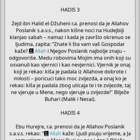
HADIS 3
Zejd ibn Halid el-Džuheni r.a. prenosi da je Allahov
Poslanik s.a.v.s., nakon kišne noci na Hudejbiji
klanjao sabah – namaz i kada je završio okrenuo se
ljudima, zapita: “Znate li šta vam vaš Gospodar
kaže?
Allah
i Njegov Poslanik najbolje znaju –
odgovoriše. Medu robovima Mojim ima onih koji su
osvanuli kao vjernici i kao nevjernici. Vjernik je onaj
koji je rekao: kiša je padala iz Allahove dobrote i
milosti – poricuci tako moc zvijezda, a onaj ko je
rekao: kiša je padala zbog uticaja te i te zvijezde, taj
ne vjeruje u Mene, nego vjeruje u zvijezde!" Bilježe
Buhari (Malik i Nesai).
HADIS 4
Ebu Hurejre, r.a. prenosi da je Allahov Poslanik
s.a.v.s. rekao: "
Allah
kaže: Ljudi psuju vrijeme, a Ja