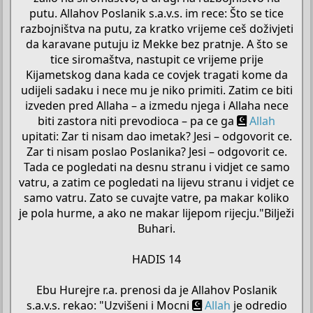
putu. Allahov Poslanik s.a.v.s. im rece: Što se tice
razbojništva na putu, za kratko vrijeme ceš doživjeti
da karavane putuju iz Mekke bez pratnje. A što se
tice siromaštva, nastupit ce vrijeme prije
Kijametskog dana kada ce covjek tragati kome da
udijeli sadaku i nece mu je niko primiti. Zatim ce biti
izveden pred Allaha – a izmedu njega i Allaha nece
biti zastora niti prevodioca – pa ce ga
Allah
upitati: Zar ti nisam dao imetak? Jesi – odgovorit ce.
Zar ti nisam poslao Poslanika? Jesi – odgovorit ce.
Tada ce pogledati na desnu stranu i vidjet ce samo
vatru, a zatim ce pogledati na lijevu stranu i vidjet ce
samo vatru. Zato se cuvajte vatre, pa makar koliko
je pola hurme, a ako ne makar lijepom rijecju."Bilježi
Buhari.
HADIS 14
Ebu Hurejre r.a. prenosi da je Allahov Poslanik
s.a.v.s. rekao: "Uzvišeni i Mocni
Allah
je odredio