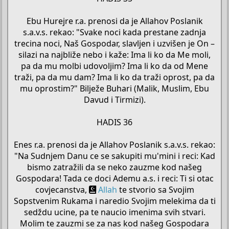
Ebu Hurejre r.a. prenosi da je Allahov Poslanik
s.a.v.s. rekao: "Svake noci kada prestane zadnja
trecina noci, Naš Gospodar, slavljen i uzvišen je On –
silazi na najbliže nebo i kaže: Ima li ko da Me moli,
pa da mu molbi udovoljim? Ima li ko da od Mene
traži, pa da mu dam? Ima li ko da traži oprost, pa da
mu oprostim?" Bilježe Buhari (Malik, Muslim, Ebu
Davud i Tirmizi).
HADIS 36
Enes r.a. prenosi da je Allahov Poslanik s.a.v.s. rekao:
"Na Sudnjem Danu ce se sakupiti mu'mini i reci: Kad
bismo zatražili da se neko zauzme kod našeg
Gospodara! Tada ce doci Ademu a.s. i reci: Ti si otac
covjecanstva,
Allah
te stvorio sa Svojim
Sopstvenim Rukama i naredio Svojim melekima da ti
sedždu ucine, pa te naucio imenima svih stvari.
Molim te zauzmi se za nas kod našeg Gospodara