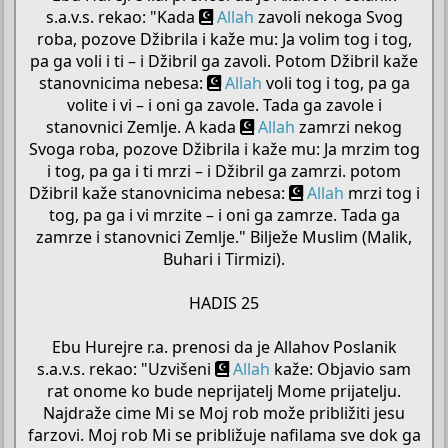
s.a.v.s. rekao: "Kada
Allah
zavoli nekoga Svog
roba, pozove Džibrila i kaže mu: Ja volim tog i tog,
pa ga voli i ti – i Džibril ga zavoli. Potom Džibril kaže
stanovnicima nebesa:
Allah
voli tog i tog, pa ga
volite i vi – i oni ga zavole. Tada ga zavole i
stanovnici Zemlje. A kada
Allah
zamrzi nekog
Svoga roba, pozove Džibrila i kaže mu: Ja mrzim tog
i tog, pa ga i ti mrzi – i Džibril ga zamrzi. potom
Džibril kaže stanovnicima nebesa:
Allah
mrzi tog i
tog, pa ga i vi mrzite – i oni ga zamrze. Tada ga
zamrze i stanovnici Zemlje." Bilježe Muslim (Malik,
Buhari i Tirmizi).
HADIS 25
Ebu Hurejre r.a. prenosi da je Allahov Poslanik
s.a.v.s. rekao: "Uzvišeni
Allah
kaže: Objavio sam
rat onome ko bude neprijatelj Mome prijatelju.
Najdraže cime Mi se Moj rob može približiti jesu
farzovi. Moj rob Mi se približuje nafilama sve dok ga