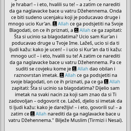
je hrabar! – i eto, hvalili su te! – a zatim ce narediti
da ga naglavacke bace u vatru Džehennema. Onda
ce biti sudeno ucenjaku koji je poducavao druge i
mnogo ucio Kur’an.
Allah
ce ga podsjetiti na Svoje
Blagodati, on ce ih priznati, a
Allah
ce ga zapitati:
Šta si ucinio sa blagodatima? Ucio sam Kur’an i
poducavao druge u Tvoje Ime. Lažeš, ucio si da ti
ljudi kažu: kako je ucen! – i ucio si Kur’an da ti kažu:
mnogo uci! – i eto, hvalili su te! A zatim ce narediti
da ga naglavacke bace u vatru Džehennema. Pa ce
suditi se covjeku kome je
Allah
dao obilan i
raznovrstan imetak.
Allah
ce ga podsjetiti na
svoje blagodati, on ce ih priznati, pa ce ga
Allah
zapitati: Šta si ucinio sa blagodatima? Dijelio sam
imetak na svaki nacin za koji sam znao da si Ti
zadovoljan – odgovorit ce. Lažeš, djelio si imetak da
ti ljudi kažu: kako je darežljiv! – i eto, govorili su! – a
zatim ce
Allah
narediti da ga naglavacke bace u
vatru Džehennema." Bilježe Muslim (Tirmizi i Nesai).