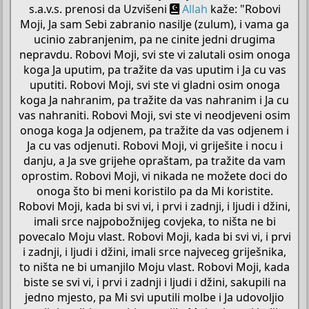
s.a.v.s. prenosi da Uzvišeni
Allah
kaže: "Robovi
Moji, Ja sam Sebi zabranio nasilje (zulum), i vama ga
ucinio zabranjenim, pa ne cinite jedni drugima
nepravdu. Robovi Moji, svi ste vi zalutali osim onoga
koga Ja uputim, pa tražite da vas uputim i Ja cu vas
uputiti. Robovi Moji, svi ste vi gladni osim onoga
koga Ja nahranim, pa tražite da vas nahranim i Ja cu
vas nahraniti. Robovi Moji, svi ste vi neodjeveni osim
onoga koga Ja odjenem, pa tražite da vas odjenem i
Ja cu vas odjenuti. Robovi Moji, vi griješite i nocu i
danju, a Ja sve grijehe opraštam, pa tražite da vam
oprostim. Robovi Moji, vi nikada ne možete doci do
onoga što bi meni koristilo pa da Mi koristite.
Robovi Moji, kada bi svi vi, i prvi i zadnji, i ljudi i džini,
imali srce najpobožnijeg covjeka, to ništa ne bi
povecalo Moju vlast. Robovi Moji, kada bi svi vi, i prvi
i zadnji, i ljudi i džini, imali srce najveceg griješnika,
to ništa ne bi umanjilo Moju vlast. Robovi Moji, kada
biste se svi vi, i prvi i zadnji i ljudi i džini, sakupili na
jedno mjesto, pa Mi svi uputili molbe i Ja udovoljio