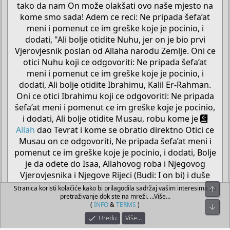
tako da nam On može olakšati ovo naše mjesto na
kome smo sada! Adem ce reci: Ne pripada šefa’at
meni i pomenut ce im greške koje je pocinio, i
dodati, "Ali bolje otidite Nuhu, jer on je bio prvi
Vjerovjesnik poslan od Allaha narodu Zemlje. Oni ce
otici Nuhu koji ce odgovoriti: Ne pripada šefa’at
meni i pomenut ce im greške koje je pocinio, i
dodati, Ali bolje otidite Ibrahimu, Kalil Er-Rahman.
Oni ce otici Ibrahimu koji ce odgovoriti: Ne pripada
šefa’at meni i pomenut ce im greške koje je pocinio,
i dodati, Ali bolje otidite Musau, robu kome je
Allah
dao Tevrat i kome se obratio direktno Otici ce
Musau on ce odgovoriti, Ne pripada šefa’at meni i
pomenut ce im greške koje je pocinio, i dodati, Bolje
je da odete do Isaa, Allahovog roba i Njegovog
Vjerovjesnika i Njegove Rijeci (Budi: I on bi) i duše
stvorene Njime. Otici ce Isau on ce reci: Ne pripada
Stranica koristi kolačiće kako bi prilagodila sadržaj vašim interesima za
Top
pretraživanje dok ste na mreži. ...Više...
šefa’at meni, ali bolje otidite Muhammedu ciji su
(
INFO
&
TERMS
)
Bot
prošli i buduci grijesi oprošteni (od Allaha). Pa ce oni
Uredu
Više…
doci meni i ja cu tražiti dozvolu Gospodara, i bit ce