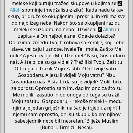
meleke koji putuju tražeci skupove u kojima se
Allah
spominje (medžalisu-z-zikr). Kada nadu takav
skup, pridruže se okupljenim i prekriju ih krilima sve
do najbližeg neba. Nakon što se okupljeni razidu,
meleki se uzdignu na nebo i Uzvišeni
Allah
ih
zapita – a On najbolje zna: Odakle dolazite?
Dolazimo izmedu Tvojih robova sa Zemlje, koji Tebe
slave, velicaju i uznose, hvale Te i mole. Za što Me
mole? A jesu li vidjeli Moj Džennet? Nisu, Gospodaru
naš. A šta bi da su ga vidjeli? Tražili bi Tvoju Zaštitu.
Od cega bi tražili Moju Zaštitu? Od Tvoje vatre,
Gospodaru. A jesu li vidjeli Moju vatru? Nisu
Gospodaru naš. A šta bi da su je vidjeli? Molili bi te
za oprost. Oprostio sam im, dao im ono za što su
Me molili i zaštitio ih od onoga od cega su tražili
Moju zaštitu. Gospodaru, - rekoše meleki – medu
njima je jedan griješnik, naišao je i sjeo uz njih? I
njemu sam oprostio, oni su skup u kojem njihov
sabesjednik nece biti nesretan."Bilježe Muslim
(Buhari, Tirmizi i Nesai).​