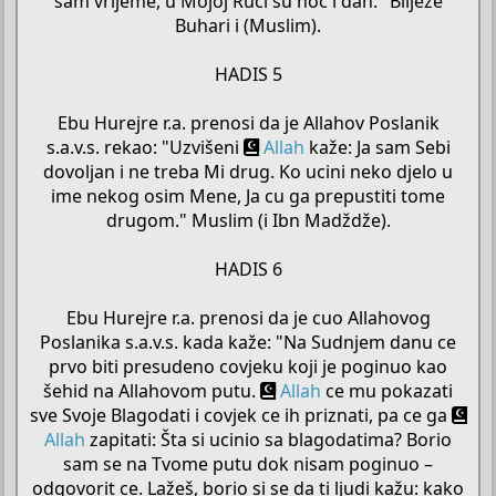
sam vrijeme, u Mojoj Ruci su noc i dan." Bilježe
Buhari i (Muslim).
HADIS 5
Ebu Hurejre r.a. prenosi da je Allahov Poslanik
s.a.v.s. rekao: "Uzvišeni
Allah
kaže: Ja sam Sebi
dovoljan i ne treba Mi drug. Ko ucini neko djelo u
ime nekog osim Mene, Ja cu ga prepustiti tome
drugom." Muslim (i Ibn Madždže).
HADIS 6
Ebu Hurejre r.a. prenosi da je cuo Allahovog
Poslanika s.a.v.s. kada kaže: "Na Sudnjem danu ce
prvo biti presudeno covjeku koji je poginuo kao
šehid na Allahovom putu.
Allah
ce mu pokazati
sve Svoje Blagodati i covjek ce ih priznati, pa ce ga
Allah
zapitati: Šta si ucinio sa blagodatima? Borio
sam se na Tvome putu dok nisam poginuo –
odgovorit ce. Lažeš, borio si se da ti ljudi kažu: kako