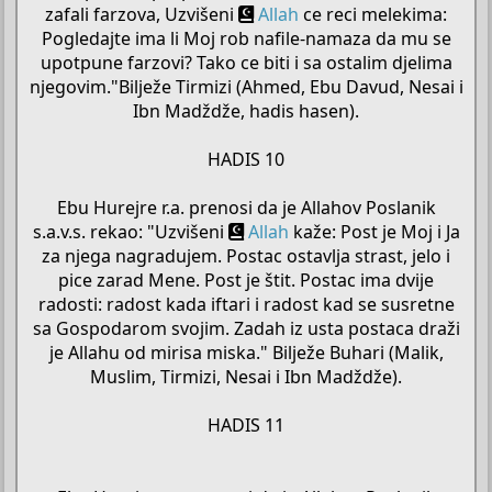
zafali farzova, Uzvišeni
Allah
ce reci melekima:
Pogledajte ima li Moj rob nafile-namaza da mu se
upotpune farzovi? Tako ce biti i sa ostalim djelima
njegovim."Bilježe Tirmizi (Ahmed, Ebu Davud, Nesai i
Ibn Madždže, hadis hasen).
HADIS 10
Ebu Hurejre r.a. prenosi da je Allahov Poslanik
s.a.v.s. rekao: "Uzvišeni
Allah
kaže: Post je Moj i Ja
za njega nagradujem. Postac ostavlja strast, jelo i
pice zarad Mene. Post je štit. Postac ima dvije
radosti: radost kada iftari i radost kad se susretne
sa Gospodarom svojim. Zadah iz usta postaca draži
je Allahu od mirisa miska." Bilježe Buhari (Malik,
Muslim, Tirmizi, Nesai i Ibn Madždže).
HADIS 11