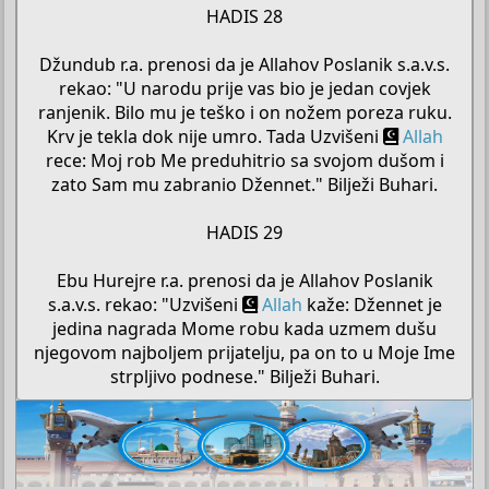
HADIS 28
Džundub r.a. prenosi da je Allahov Poslanik s.a.v.s.
rekao: "U narodu prije vas bio je jedan covjek
ranjenik. Bilo mu je teško i on nožem poreza ruku.
Krv je tekla dok nije umro. Tada Uzvišeni
Allah
rece: Moj rob Me preduhitrio sa svojom dušom i
zato Sam mu zabranio Džennet." Bilježi Buhari.
HADIS 29
Ebu Hurejre r.a. prenosi da je Allahov Poslanik
s.a.v.s. rekao: "Uzvišeni
Allah
kaže: Džennet je
jedina nagrada Mome robu kada uzmem dušu
njegovom najboljem prijatelju, pa on to u Moje Ime
strpljivo podnese." Bilježi Buhari.​