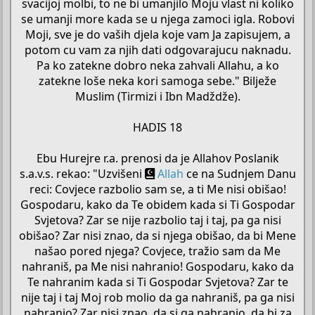
svacijoj molbi, to ne bi umanjilo Moju vlast ni koliko
se umanji more kada se u njega zamoci igla. Robovi
Moji, sve je do vaših djela koje vam Ja zapisujem, a
potom cu vam za njih dati odgovarajucu naknadu.
Pa ko zatekne dobro neka zahvali Allahu, a ko
zatekne loše neka kori samoga sebe." Bilježe
Muslim (Tirmizi i Ibn Madždže).
HADIS 18
Ebu Hurejre r.a. prenosi da je Allahov Poslanik
s.a.v.s. rekao: "Uzvišeni
Allah
ce na Sudnjem Danu
reci: Covjece razbolio sam se, a ti Me nisi obišao!
Gospodaru, kako da Te obidem kada si Ti Gospodar
Svjetova? Zar se nije razbolio taj i taj, pa ga nisi
obišao? Zar nisi znao, da si njega obišao, da bi Mene
našao pored njega? Covjece, tražio sam da Me
nahraniš, pa Me nisi nahranio! Gospodaru, kako da
Te nahranim kada si Ti Gospodar Svjetova? Zar te
nije taj i taj Moj rob molio da ga nahraniš, pa ga nisi
nahranio? Zar nisi znao, da si ga nahranio, da bi za