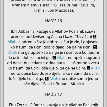
krenem njemu žureci." Bilježe Buhari (Muslim,
Tirmizi i Ibn Madždže).
HADIS 16
Ibn 'Abbas r.a. kazuje da Allahov Poslanik s.a.v.s.
prenosi od Uzvišenog Allaha i kaže: "Uzvišeni
Allah
je odredio šta je dobro, a šta je zlo, i objasnio:
ko naumi da ucini dobro djelo, pa ga ne ucini,
Allah
mu ga upiše kao da ga je i ucinio, a ko naumi
da ucini dobro i ucini ga,
Allah
mu upiše nagradu
od deset do sedam stotina puta, ili još mnogo vecu.
Ko naumi da ucini loše djelo, pa ga ne ucini,
Allah
mu to upiše kao dobro djelo, a ko naumi da ucini
loše djelo i ucini ga,
Allah
mu upiše samo jedno
loše djelo." Bilježe Buhari i Muslim.
HADIS 17
Ebu Zerr el-Gifari r.a. kazuje da je Allahov Poslanik