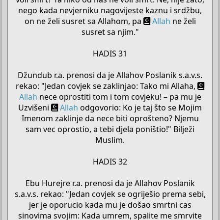
nego kada nevjerniku nagovijeste kaznu i srdžbu,
on ne želi susret sa Allahom, pa
Allah
ne želi
susret sa njim."
HADIS 31
Džundub r.a. prenosi da je Allahov Poslanik s.a.v.s.
rekao: "Jedan covjek se zaklinjao: Tako mi Allaha,
Allah
nece oprostiti tom i tom covjeku! – pa mu je
Uzvišeni
Allah
odgovorio: Ko je taj što se Mojim
Imenom zaklinje da nece biti oprošteno? Njemu
sam vec oprostio, a tebi djela poništio!" Bilježi
Muslim.
HADIS 32
Ebu Hurejre r.a. prenosi da je Allahov Poslanik
s.a.v.s. rekao: "Jedan covjek se ogriješio prema sebi,
jer je oporucio kada mu je došao smrtni cas
sinovima svojim: Kada umrem, spalite me smrvite