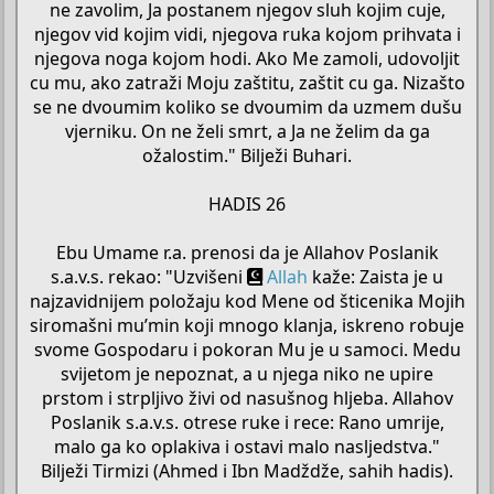
ne zavolim, Ja postanem njegov sluh kojim cuje,
njegov vid kojim vidi, njegova ruka kojom prihvata i
njegova noga kojom hodi. Ako Me zamoli, udovoljit
cu mu, ako zatraži Moju zaštitu, zaštit cu ga. Nizašto
se ne dvoumim koliko se dvoumim da uzmem dušu
vjerniku. On ne želi smrt, a Ja ne želim da ga
ožalostim." Bilježi Buhari.
HADIS 26
Ebu Umame r.a. prenosi da je Allahov Poslanik
s.a.v.s. rekao: "Uzvišeni
Allah
kaže: Zaista je u
najzavidnijem položaju kod Mene od šticenika Mojih
siromašni mu’min koji mnogo klanja, iskreno robuje
svome Gospodaru i pokoran Mu je u samoci. Medu
svijetom je nepoznat, a u njega niko ne upire
prstom i strpljivo živi od nasušnog hljeba. Allahov
Poslanik s.a.v.s. otrese ruke i rece: Rano umrije,
malo ga ko oplakiva i ostavi malo nasljedstva."
Bilježi Tirmizi (Ahmed i Ibn Madždže, sahih hadis).