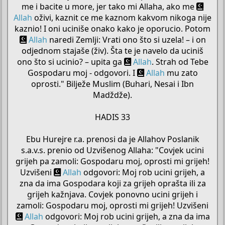
me i bacite u more, jer tako mi Allaha, ako me
Allah
oživi, kaznit ce me kaznom kakvom nikoga nije
kaznio! I oni uciniše onako kako je oporucio. Potom
Allah
naredi Zemlji: Vrati ono što si uzela! – i on
odjednom stajaše (živ). Šta te je navelo da uciniš
ono što si ucinio? – upita ga
Allah
. Strah od Tebe
Gospodaru moj - odgovori. I
Allah
mu zato
oprosti." Bilježe Muslim (Buhari, Nesai i Ibn
Madždže).
HADIS 33
Ebu Hurejre r.a. prenosi da je Allahov Poslanik
s.a.v.s. prenio od Uzvišenog Allaha: "Covjek ucini
grijeh pa zamoli: Gospodaru moj, oprosti mi grijeh!
Uzvišeni
Allah
odgovori: Moj rob ucini grijeh, a
zna da ima Gospodara koji za grijeh oprašta ili za
grijeh kažnjava. Covjek ponovno ucini grijeh i
zamoli: Gospodaru moj, oprosti mi grijeh! Uzvišeni
Allah
odgovori: Moj rob ucini grijeh, a zna da ima