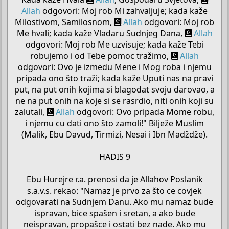
Allah
odgovori: Moj rob Mi zahvaljuje; kada kaže
Milostivom, Samilosnom,
Allah
odgovori: Moj rob
Me hvali; kada kaže Vladaru Sudnjeg Dana,
Allah
odgovori: Moj rob Me uzvisuje; kada kaže Tebi
robujemo i od Tebe pomoc tražimo,
Allah
odgovori: Ovo je izmedu Mene i Mog roba i njemu
pripada ono što traži; kada kaže Uputi nas na pravi
put, na put onih kojima si blagodat svoju darovao, a
ne na put onih na koje si se rasrdio, niti onih koji su
zalutali,
Allah
odgovori: Ovo pripada Mome robu,
i njemu cu dati ono što zamoli!" Bilježe Muslim
(Malik, Ebu Davud, Tirmizi, Nesai i Ibn Madždže).
HADIS 9
Ebu Hurejre r.a. prenosi da je Allahov Poslanik
s.a.v.s. rekao: "Namaz je prvo za što ce covjek
odgovarati na Sudnjem Danu. Ako mu namaz bude
ispravan, bice spašen i sretan, a ako bude
neispravan, propašce i ostati bez nade. Ako mu