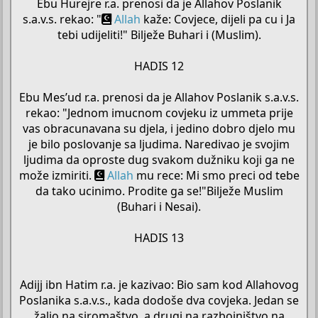
Ebu Hurejre r.a. prenosi da je Allahov Poslanik
s.a.v.s. rekao: "
Allah
kaže: Covjece, dijeli pa cu i Ja
tebi udijeliti!" Bilježe Buhari i (Muslim).
HADIS 12
Ebu Mes’ud r.a. prenosi da je Allahov Poslanik s.a.v.s.
rekao: "Jednom imucnom covjeku iz ummeta prije
vas obracunavana su djela, i jedino dobro djelo mu
je bilo poslovanje sa ljudima. Naredivao je svojim
ljudima da oproste dug svakom dužniku koji ga ne
može izmiriti.
Allah
mu rece: Mi smo preci od tebe
da tako ucinimo. Prodite ga se!"Bilježe Muslim
(Buhari i Nesai).
HADIS 13
Adijj ibn Hatim r.a. je kazivao: Bio sam kod Allahovog
Poslanika s.a.v.s., kada dodoše dva covjeka. Jedan se
žalio na siromaštvo, a drugi na razbojništvo na