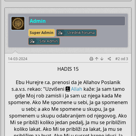
Admin
Super Admin
Urednik Foruma
Site Admin
14-03-2024
#2
od
3
HADIS 15
Ebu Hurejre r.a. prenosi da je Allahov Poslanik
s.a.v.s. rekao: "Uzvišeni
Allah
kaže: Ja sam tamo
gdje Moj rob zamisli i Ja sam uz njega kada Me
spomene. Ako Me spomene u sebi, Ja ga spomenem
u sebi; a ako Me spomene u skupu, Ja ga
spomenem u skupu odabranijem od njegovog. Ako
Mi se približi koliko jedan pedalj, Ja mu se približim
koliko lakat. Ako Mi se približi za lakat, Ja mu se
približim za hvat. Ako Mi u susret krene iduci, Ja