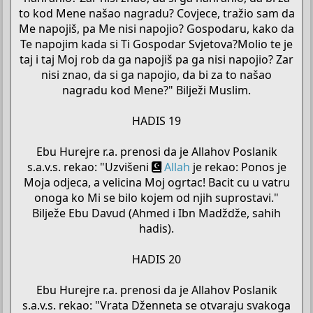
to kod Mene našao nagradu? Covjece, tražio sam da
Me napojiš, pa Me nisi napojio? Gospodaru, kako da
Te napojim kada si Ti Gospodar Svjetova?Molio te je
taj i taj Moj rob da ga napojiš pa ga nisi napojio? Zar
nisi znao, da si ga napojio, da bi za to našao
nagradu kod Mene?" Bilježi Muslim.
HADIS 19
Ebu Hurejre r.a. prenosi da je Allahov Poslanik
s.a.v.s. rekao: "Uzvišeni
Allah
je rekao: Ponos je
Moja odjeca, a velicina Moj ogrtac! Bacit cu u vatru
onoga ko Mi se bilo kojem od njih suprostavi."
Bilježe Ebu Davud (Ahmed i Ibn Madždže, sahih
hadis).
HADIS 20
Ebu Hurejre r.a. prenosi da je Allahov Poslanik
s.a.v.s. rekao: "Vrata Dženneta se otvaraju svakoga