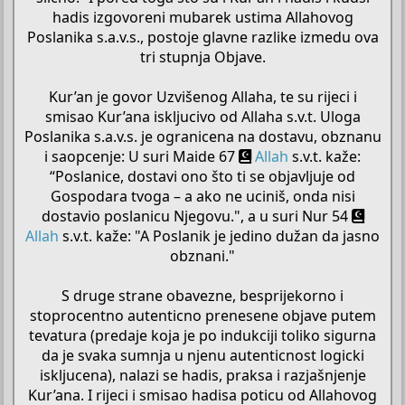
hadis izgovoreni mubarek ustima Allahovog
Poslanika s.a.v.s., postoje glavne razlike izmedu ova
tri stupnja Objave.
Kur’an je govor Uzvišenog Allaha, te su rijeci i
smisao Kur’ana iskljucivo od Allaha s.v.t. Uloga
Poslanika s.a.v.s. je ogranicena na dostavu, obznanu
i saopcenje: U suri Maide 67
Allah
s.v.t. kaže:
“Poslanice, dostavi ono što ti se objavljuje od
Gospodara tvoga – a ako ne uciniš, onda nisi
dostavio poslanicu Njegovu.", a u suri Nur 54
Allah
s.v.t. kaže: "A Poslanik je jedino dužan da jasno
obznani."
S druge strane obavezne, besprijekorno i
stoprocentno autenticno prenesene objave putem
tevatura (predaje koja je po indukciji toliko sigurna
da je svaka sumnja u njenu autenticnost logicki
iskljucena), nalazi se hadis, praksa i razjašnjenje
Kur’ana. I rijeci i smisao hadisa poticu od Allahovog