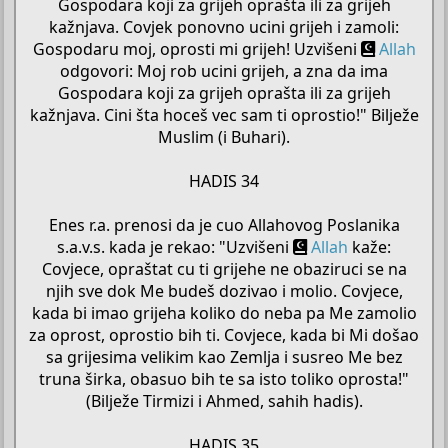
Gospodara koji za grijeh oprašta ili za grijeh
kažnjava. Covjek ponovno ucini grijeh i zamoli:
Gospodaru moj, oprosti mi grijeh! Uzvišeni
Allah
odgovori: Moj rob ucini grijeh, a zna da ima
Gospodara koji za grijeh oprašta ili za grijeh
kažnjava. Cini šta hoceš vec sam ti oprostio!" Bilježe
Muslim (i Buhari).
HADIS 34
Enes r.a. prenosi da je cuo Allahovog Poslanika
s.a.v.s. kada je rekao: "Uzvišeni
Allah
kaže:
Covjece, opraštat cu ti grijehe ne obaziruci se na
njih sve dok Me budeš dozivao i molio. Covjece,
kada bi imao grijeha koliko do neba pa Me zamolio
za oprost, oprostio bih ti. Covjece, kada bi Mi došao
sa grijesima velikim kao Zemlja i susreo Me bez
truna širka, obasuo bih te sa isto toliko oprosta!"
(Bilježe Tirmizi i Ahmed, sahih hadis).
HADIS 35