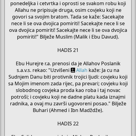
ponedeljka i cetvrtka i oprosti se svakom robu koji
Allahu ne pripisuje druga, osim covjeku koji ne
govori sa svojim bratom. Tada se kaže: Sacekajte
nece li se ova dvojica pomiriti! Sacekajte nece li se
ova dvojica pomiriti! Sacekajte nece li se ova dvojica
pomiriti!" Bilježe Muslim (Malik i Ebu Davud).
HADIS 21
Ebu Hurejre r.a. prenosi da je Allahov Poslanik
s.a.v.s. rekao: "Uzvišeni
Allah
kaže: Ja cu na
Sudnjem Danu biti protivnik trojici ljudi: covjeku koji
sa Mojim imenom zada rijec, pa prevari; covjeku koji
slobodnog covjeka proda kao roba i taj novac
potroši; i covjeku koji ne dadne platu kada iznajmi
radnika, a ovaj mu završi ugovoreni posao." Bilježe
Buhari (Ahmed i Ibn Madždže).
HADIS 22