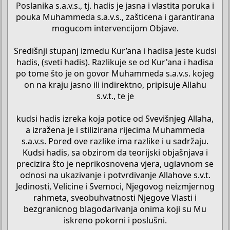
Poslanika s.a.v.s., tj. hadis je jasna i vlastita poruka i
pouka Muhammeda s.a.v.s., zašticena i garantirana
mogucom intervencijom Objave.
Središnji stupanj izmedu Kur’ana i hadisa jeste kudsi
hadis, (sveti hadis). Razlikuje se od Kur'ana i hadisa
po tome što je on govor Muhammeda s.a.v.s. kojeg
on na kraju jasno ili indirektno, pripisuje Allahu
s.v.t., te je
kudsi hadis izreka koja potice od Svevišnjeg Allaha,
a izražena je i stilizirana rijecima Muhammeda
s.a.v.s. Pored ove razlike ima razlike i u sadržaju.
Kudsi hadis, sa obzirom da teorijski objašnjava i
precizira što je neprikosnovena vjera, uglavnom se
odnosi na ukazivanje i potvrdivanje Allahove s.v.t.
Jedinosti, Velicine i Svemoci, Njegovog neizmjernog
rahmeta, sveobuhvatnosti Njegove Vlasti i
bezgranicnog blagodarivanja onima koji su Mu
iskreno pokorni i poslušni.