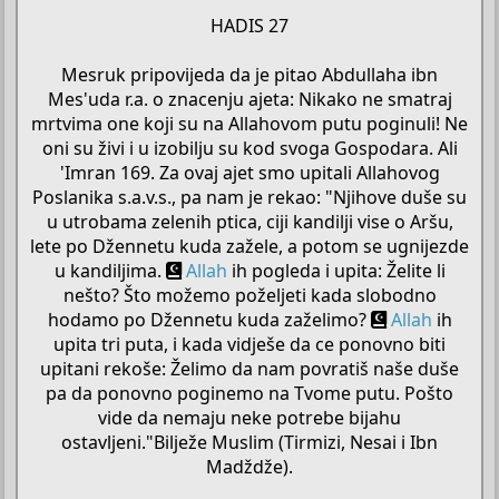
HADIS 27
Mesruk pripovijeda da je pitao Abdullaha ibn
Mes'uda r.a. o znacenju ajeta: Nikako ne smatraj
mrtvima one koji su na Allahovom putu poginuli! Ne
oni su živi i u izobilju su kod svoga Gospodara. Ali
'Imran 169. Za ovaj ajet smo upitali Allahovog
Poslanika s.a.v.s., pa nam je rekao: "Njihove duše su
u utrobama zelenih ptica, ciji kandilji vise o Aršu,
lete po Džennetu kuda zažele, a potom se ugnijezde
u kandiljima.
Allah
ih pogleda i upita: Želite li
nešto? Što možemo poželjeti kada slobodno
hodamo po Džennetu kuda zaželimo?
Allah
ih
upita tri puta, i kada vidješe da ce ponovno biti
upitani rekoše: Želimo da nam povratiš naše duše
pa da ponovno poginemo na Tvome putu. Pošto
vide da nemaju neke potrebe bijahu
ostavljeni."Bilježe Muslim (Tirmizi, Nesai i Ibn
Madždže).