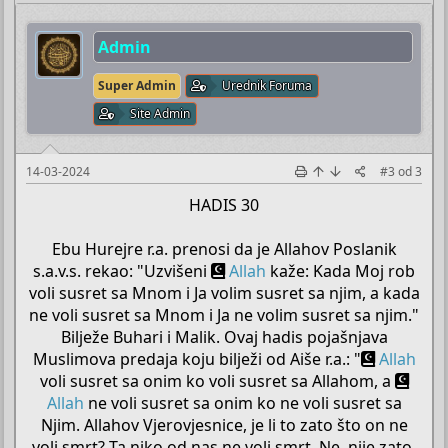
Admin
Super Admin
Urednik Foruma
Site Admin
14-03-2024
#3
od
3
HADIS 30
Ebu Hurejre r.a. prenosi da je Allahov Poslanik
s.a.v.s. rekao: "Uzvišeni
Allah
kaže: Kada Moj rob
voli susret sa Mnom i Ja volim susret sa njim, a kada
ne voli susret sa Mnom i Ja ne volim susret sa njim."
Bilježe Buhari i Malik. Ovaj hadis pojašnjava
Muslimova predaja koju bilježi od Aiše r.a.: "
Allah
voli susret sa onim ko voli susret sa Allahom, a
Allah
ne voli susret sa onim ko ne voli susret sa
Njim. Allahov Vjerovjesnice, je li to zato što on ne
voli smrt? Ta niko od nas ne voli smrt. Ne, nije zato,