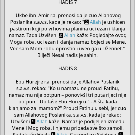
HADIS 7
'Ukbe ibn 'Amir r.a. prenosi da je cuo Allahovog
Poslanika s.a.v.s. kada je rekao: "
Allah
je ushicen
pastirom koji po vrhovima planina uci ezan i klanja
namaz. Tada Uzvišeni
Allah
kaže: Pogledajte ovog
Moga roba, uci ezan i klanja namaz bojeci se Mene.
Vec sam Mom robu oprostio i uveo ga u Džennet."
Bilježi Nesai hadis je sahih.
HADIS 8
Ebu Hurejre r.a. prenosi da je Allahov Poslanik
s.a.v.s. rekao: "Ko u namazu ne prouci Fatihu,
namaz mu nije potpun – ponovivši tri puta rijeci nije
potpun." Upitaše Ebu Hurejru:" - A šta kada
klanjamo za imamom?" Prouci Fatihu u sebi, jer cuo
sam Allahovog Poslanika, s.a.v.s. kada je rekao:
Uzvišeni
Allah
kaže: Namaz je podijeljen izmedu
Mene i Mog roba, i njemu pripada sve što zamoli.
Kada kaže Hvala
Allah
, Gospodaru Svjetova,