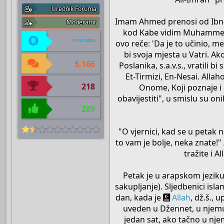
Urednik Foruma
Imam Ahmed prenosi od Ibn-A
Moderator
kod Kabe vidim Muhammeda, j
11-03-2024
ovo reče: 'Da je to učinio, mel
bi svoja mjesta u Vatri. Ak
5,166
Poslanika, s.a.v.s., vratili 
Et-Tirmizi, En-Nesai. Allaho
218
Onome, Koji poznaje i ne
obavijestiti", u smislu su oni
289
"O vjernici, kad se u petak
to vam je bolje, neka znate!"
tražite i A
Petak je u arapskom jeziku 
sakupljanje). Sljedbenici isl
dan, kada je
Allah
, dž.š.,
uveden u Džennet, u njemu 
jedan sat, ako tačno u nje