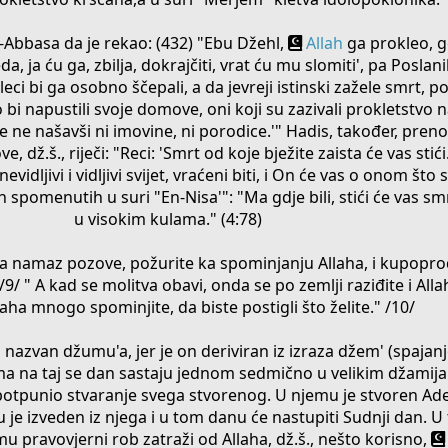
bbasa da je rekao: (432) "Ebu Džehl,
Allah
ga prokleo, g
a ću ga, zbilja, dokrajčiti, vrat ću mu slomiti', pa Poslanik,
eci bi ga osobno ščepali, a da jevreji istinski zažele smrt, pom
o bi napustili svoje domove, oni koji su zazivali prokletstvo
bi se ne našavši ni imovine, ni porodice.'" Hadis, također, preno
ve, dž.š., riječi: "Reci: 'Smrt od koje bježite zaista će vas stić
vidljivi i vidljivi svijet, vraćeni biti, i On će vas o onom što s
h spomenutih u suri "En-Nisa'": "Ma gdje bili, stići će vas smr
u visokim kulama." (4:78)
 na namaz pozove, požurite ka spominjanju Allaha, i kupopro
 /9/ " A kad se molitva obavi, onda se po zemlji raziđite i Al
llaha mnogo spominjite, da biste postigli što želite." /10/
nazvan džumu'a, jer je on deriviran iz izraza džem' (spajanj
ama na taj se dan sastaju jednom sedmično u velikim džamija
 upotpunio stvaranje svega stvorenog. U njemu je stvoren Ad
je izveden iz njega i u tom danu će nastupiti Sudnji dan. U
mu pravovjerni rob zatraži od Allaha, dž.š., nešto korisno,