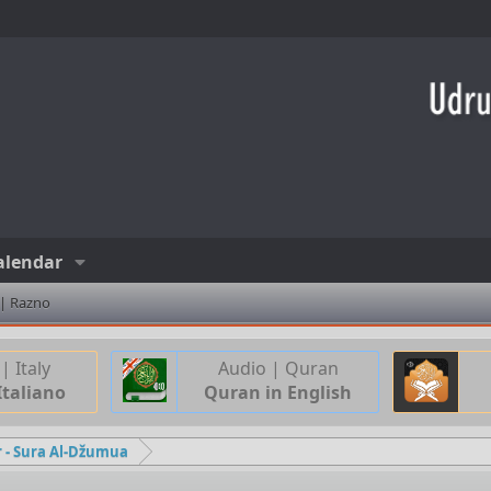
alendar
 | Razno
| Italy
Audio | Quran
Italiano
Quran in English
ir - Sura Al-Džumua