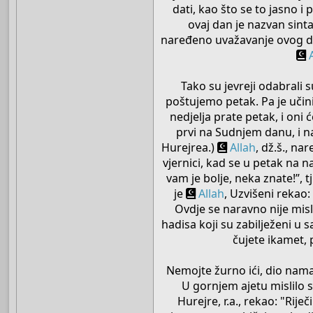
dati, kao što se to jasno
ovaj dan je nazvan sint
naređeno uvažavanje ovog da
Tako su jevreji odabrali s
poštujemo petak. Pa je učini
nedjelja prate petak, i oni
prvi na Sudnjem danu, i na
Hurejrea.)
Allah
, dž.š., n
vjernici, kad se u petak na 
vam je bolje, neka znate!”, 
je
Allah
, Uzvišeni rekao: 
Ovdje se naravno nije mis
hadisa koji su zabilježeni u s
čujete ikamet, 
Nemojte žurno ići, dio namaz
U gornjem ajetu mislilo 
Hurejre, r.a., rekao: "Rije