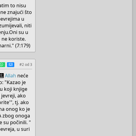
zatim to nisu
 ne znajući što
 jevrejima u
zumijevali, niti
enju.Oni su u
 ne koriste.
rni." (7:179)​
est
umblr
WhatsApp
E-mail
#2
od
3
Allah
neće
: "Kazao je
u koji knjige
O jevreji, ako
ite'", tj. ako
 na onog ko je
 "A zbog onoga
 su počinili. "
evreja, u suri