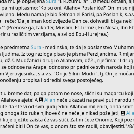
 kada mu je objavljena
Sura
"El-Džumu ’a" i, između ostalih, aj
i", pa mi upitasmo: 'Ko su oni, Allahov Poslaniče?' On im se n
vljeno. Među nama je bio Selman el-Farisi, pa Poslanik, s.a.v.
i reče: ’Da je iman kod zvijezde Danice, dohvatili bi ga neki’, 
'" (Prenose ga, također, Muslim, Et-Tirmizi, En-Nesai, Ibn Eb
rir u različitim verzijama, a svi od Ebu-Hurejrea.)
 je predmetna
Sura
- medinska, te da je poslanstvo Muhamme
m ljudima. Iz tog razloga pisao je pisma Perzijancima, Rimlj
, dž.š. Mudžahid i drugi o Allahovim, dž.š., riječima: "I drug
 da se odnose na Arape, odnosno pripadnike svih naroda koji 
im Vjerovjesnika, s.a.v.s. "On je Silni i Mudri", tj. On je moća
onošenju propisa i odredbi svega postojećeg.
at u breme dat, pa ga potom ne nose, slični su magarcu koji 
u Allahove ajete! A
Allah
neće ukazati na pravi put narodu 
rdite da ste vi od svih ljudi jedini Allahovi miljenici, onda smr
bog onoga što ruke njihove čine neće je nikad poželjeti,
All
od koje bježite zaista će vas stići. Zatim ćete Onome, Koji pozna
t, vraćeni biti i On će vas, o onom što ste radili, obavijestiti."/8/