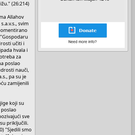
ližu." (26:214)
vama Allahov
.a.v.s., svim
" komentirano
.: "Gospodaru
osti učiti i
ipada hvala i
potreba za
ima poslao
udrosti nauči,
.s., pa su je
oću zamijenili
jige koji su
., poslao
ozivajući sve
u priključili.
0) "Sjedili smo