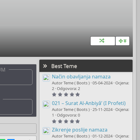
Best Teme
UM
Način obavljanja namaza
Autor Teme ( Boots )
05-04-2024
Ocjena:
2
Odgovora: 2
5
.
0
021 – Surat Al-Anbiyâ’ (I Profeti)
0
Autor Teme ( Boots )
25-11-2024
Ocjena:
s
t
1
Odgovora: 0
a
5
r
.
(
0
Zikrenje poslije namaza
s
0
)
Autor Teme ( Boots )
01-12-2024
Ocjena:
s