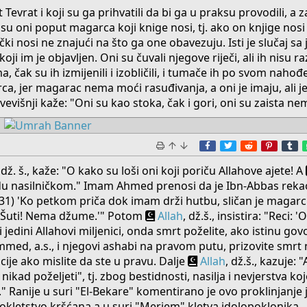
 Tevrat i koji su ga prihvatili da bi ga u praksu provodili, a 
a su oni poput magarca koji knige nosi, tj. ako on knjige nosi
ički nosi ne znajući na što ga one obavezuju. Isti je slučaj sa
ji im je objavljen. Oni su čuvali njegove riječi, ali ih nisu ra
 čak su ih izmijenili i izobličili, i tumače ih po svom nahođ
a, jer magarac nema moći rasuđivanja, a oni je imaju, ali je
išnji kaže: "Oni su kao stoka, čak i gori, oni su zaista nema
Facebook
Twitter
Reddit
Pinter
T
, dž. š., kaže: "O kako su loši oni koji poriču Allahove ajete! A
du nasilničkom." Imam Ahmed prenosi da je Ibn-Abbas rekao
 (431) 'Ko petkom priča dok imam drži hutbu, sličan je magarc
: 'Šuti! Nema džume.'" Potom
Allah
, dž.š., insistira: "Reci: '
i jedini Allahovi miljenici, onda smrt poželite, ako istinu govor
mmed, a.s., i njegovi ashabi na pravom putu, prizovite smrt
cije ako mislite da ste u pravu. Dalje
Allah
, dž.š., kazuje:
nikad poželjeti", tj. zbog bestidnosti, nasilja i nevjerstva koje
 Ranije u suri "El-Bekare" komentirano je ovo proklinjanje j
rokletstvo kršćana,a u suri "Merjem" kletva idolopoklonika.