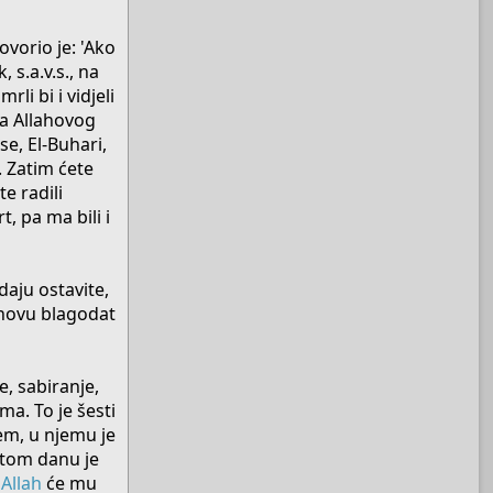
ovorio je: 'Ako
 s.a.v.s., na
rli bi i vidjeli
 na Allahovog
se, El-Buhari,
i. Zatim ćete
te radili
t, pa ma bili i
daju ostavite,
lahovu blagodat
e, sabiranje,
ma. To je šesti
em, u njemu je
 tom danu je
Allah
će mu