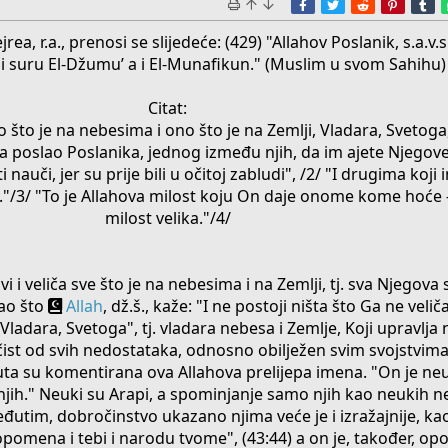
Facebook
Twitter
Reddit
Pinter
T
a, r.a., prenosi se slijedeće: (429) "Allahov Poslanik, s.a.v.
 suru El-Džumu’ a i El-Munafikun." (Muslim u svom Sahihu)
Citat:
ono što je na nebesima i ono što je na Zemlji, Vladara, Svetoga
poslao Poslanika, jednog između njih, da im ajete Njegove 
ti nauči, jer su prije bili u očitoj zabludi", /2/ "I drugima koji
dri."/3/ "To je Allahova milost koju On daje onome kome hoće -
milost velika."/4/
 i veliča sve što je na nebesima i na Zemlji, tj. sva Njegova 
kao što
Allah
, dž.š., kaže: "I ne postoji ništa što Ga ne velič
"Vladara, Svetoga", tj. vladara nebesa i Zemlje, Koji upravlj
 čist od svih nedostataka, odnosno obilježen svim svojstvim
uta su komentirana ova Allahova prelijepa imena. "On je n
jih." Neuki su Arapi, a spominjanje samo njih kao neukih ne
Međutim, dobročinstvo ukazano njima veće je i izražajnije, ka
a, opomena i tebi i narodu tvome", (43:44) a on je, također, 