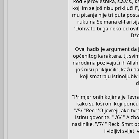
kod Vjerovjesnika, s.a.v.s.,
koji im se još nisu priključil
mu pitanje nije tri puta posta
ruku na Selmana el-Farisija 
’Dohvato bi ga neko od ovih.
Dže
Ovaj hadis je argument da
općenitog karaktera, tj. svi
narodima pozivajući ih Allahu
još nisu priključili", kažu
koji smatraju istinoljubiv
d
"Primjer onih kojima je Tevr
kako su loši oni koji porič
"/5/ "Reci: 'O jevreji, ako tv
istinu govorite.'" /6/ " A z
nasilnike. "/7/ " Reci: 'Smrt 
i vidljivi svije