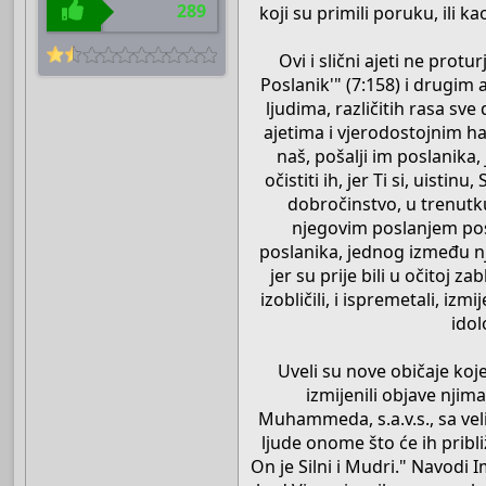
289
koji su primili poruku, ili ka
Ovi i slični ajeti ne protu
Poslanik'" (7:158) i drugim
ljudima, različitih rasa sv
ajetima i vjerodostojnim ha
naš, pošalji im poslanika, j
očistiti ih, jer Ti si, uistinu
dobročinstvo, u trenutk
njegovim poslanjem pos
poslanika, jednog između njih
jer su prije bili u očitoj za
izobličili, i ispremetali, iz
idol
Uveli su nove običaje koj
izmijenili objave njima 
Muhammeda, s.a.v.s., sa ve
ljude onome što će ih približ
On je Silni i Mudri." Navodi I