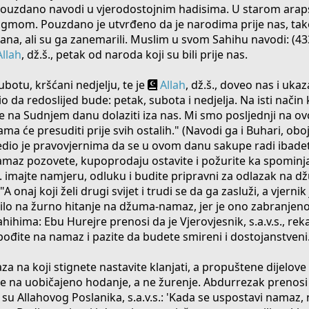
 i pouzdano navodi u vjerodostojnim hadisima. U starom ara
agmom. Pouzdano je utvrđeno da je narodima prije nas, tako
na, ali su ga zanemarili. Muslim u svom Sahihu navodi: (43
Allah
, dž.š., petak od naroda koji su bili prije nas.
ubotu, kršćani nedjelju, te je
Allah
, dž.š., doveo nas i uk
o da redoslijed bude: petak, subota i nedjelja. Na isti način
 će na Sudnjem danu dolaziti iza nas. Mi smo posljednji na ov
ma će presuditi prije svih ostalih." (Navodi ga i Buhari, obo
aredio je pravovjernima da se u ovom danu sakupe radi ibadet
namaz pozovete, kupoprodaju ostavite i požurite ka spominja
tj. imajte namjeru, odluku i budite pripravni za odlazak na 
"A onaj koji želi drugi svijet i trudi se da ga zasluži, a vjernik
lilo na žurno hitanje na džuma-namaz, jer je ono zabranjen
ahihima: Ebu Hurejre prenosi da je Vjerovjesnik, s.a.v.s., rek
pođite na namaz i pazite da budete smireni i dostojanstveni
a na koji stignete nastavite klanjati, a propuštene dijelove 
se na uobičajeno hodanje, a ne žurenje. Abdurrezak prenosi 
či su Allahovog Poslanika, s.a.v.s.: 'Kada se uspostavi namaz, 