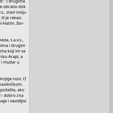
et: "I drugima
ije obratio dok
s., stavi svoju
ili je rekao:
i-Hatim, Ibn-
da, s.a.v.s.,
anima i drugim
ima koji im se
nisu Arapi, a
n i mudar u
knjige nosi. O
nasilničkom.
t poželite, ako
ah
dobro zna
je i nevidljivi