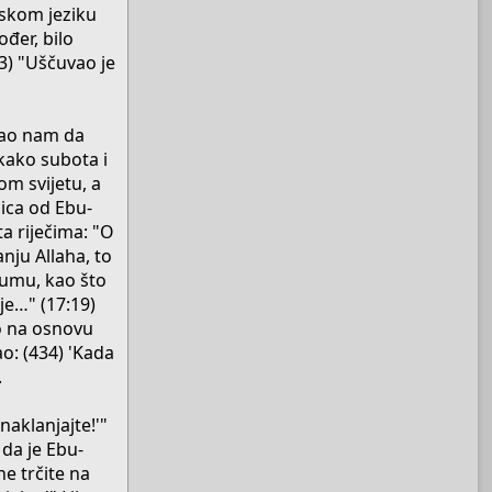
pskom jeziku
đer, bilo
3) "Uščuvao je
azao nam da
 kako subota i
om svijetu, a
jica od Ebu-
a riječima: "O
nju Allaha, to
džumu, kao što
 je…" (17:19)
o na osnovu
ao: (434) 'Kada
.
naklanjajte!'"
da je Ebu-
ne trčite na