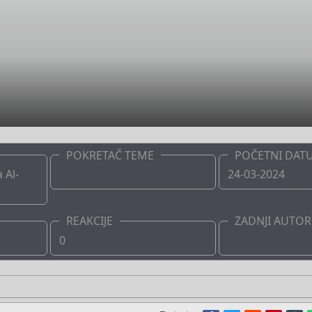
POKRETAČ TEME
POČETNI DAT
 Al-
Boots
24-03-2024
REAKCIJE
ZADNJI AUTOR
0
Boots