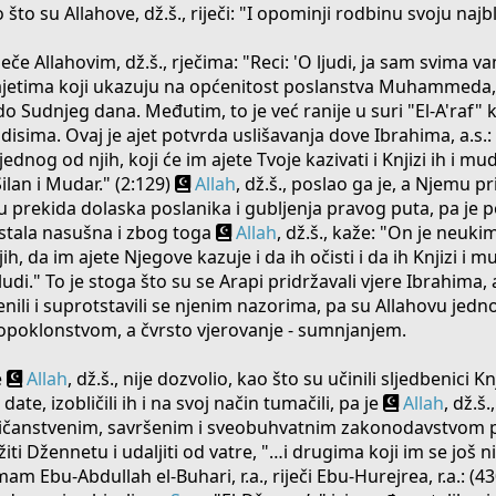
o što su Allahove, dž.š., riječi: "I opominji rodbinu svoju najb
rječe Allahovim, dž.š., rječima: "Reci: 'O ljudi, ja sam svima 
 ajetima koji ukazuju na općenitost poslanstva Muhammeda, s
e do Sudnjeg dana. Međutim, to je već ranije u suri "El-A'raf
disima. Ovaj je ajet potvrda uslišavanja dove Ibrahima, a.s
ednog od njih, koji će im ajete Tvoje kazivati i Knjizi ih i mudr
, Silan i Mudar." (2:129)
Allah
, dž.š., poslao ga je, a Njemu pr
u prekida dolaska poslanika i gubljenja pravog puta, pa je 
tala nasušna i zbog toga
Allah
, dž.š., kaže: "On je neuk
, da im ajete Njegove kazuje i da ih očisti i da ih Knjizi i m
bludi." To je stoga što su se Arapi pridržavali vjere Ibrahima, a
mijenili i suprotstavili se njenim nazorima, pa su Allahovu jedn
opoklonstvom, a čvrsto vjerovanje - sumnjanjem.
e
Allah
, dž.š., nije dozvolio, kao što su učinili sljedbenici Kn
date, izobličili ih i na svoj način tumačili, pa je
Allah
, dž.š
ličanstvenim, savršenim i sveobuhvatnim zakonodavstvom p
iti Džennetu i udaljiti od vatre, "…i drugima koji im se još nis
mam Ebu-Abdullah el-Buhari, r.a., riječi Ebu-Hurejrea, r.a.: (43