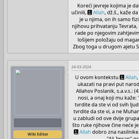
Koreći jevreje kojima je dat
učinili,
Allah
, dž.š., kaže d
je u njima, on ih samo fiz
njihovu prihvatanju Tevrata, ko
rade po njegovim zahtjevima,
lošijem položaju od magarc
Zbog toga u drugom ajetu Svev
24-03-2024
U ovom kontekstu
Allah
ukazati na pravi put naro
Allahov Poslanik, s.a.v.s.:
nosi, a onaj koji mu kaže
tvrdite da ste vi od svih ljud
tvrdite da ste vi, a ne Muha
u zabludi od ove dvije grupa
Boots
što ruke njihove čine neće je 
Allah
dobro zna nasilnike."
Wiki Editor
"Ali-Imran" p