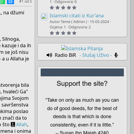
est
umblr
WhatsApp
E-mail
t
#1
od
3
1
Odgovora: 0
a
5
r
.
s., na džumi
(
0
Islamski citati iz Kur’ana
s
0
)
Autor Teme ( Admin )
15-03-2024
s
t
Ocjena: 1
Odgovora: 2
a
5
r
.
, Silnoga,
(
0
s
0
kazuje i da ih
)
s
 im se još nisu
t
Radio BiR
- Slušaj Uživo -
a
 a u Allaha je
r
(
s
)
stvorenja bila
a, hvaleći Ga"
a njima Svojom
a savršenstva
eukima poslao
 znači da to
o što
Allah
,
opomena i onima