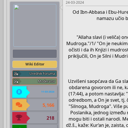
24-03-2024
Od Ibn-Abbasa i Ebu-Hurejre
namazu učio bi
"Allaha slavi (i veliča) 
Mudroga."/1/ "On je neukima 
očisti i da ih Knjizi i mudros
Boots
priključili, On je Silni i Mu
Wiki Editor
Urednik Foruma
Uzvišeni saopćava da Ga slavi
Moderator
obdarena govorom ili ne, 
11-03-2024
(17:44), a potom nastavlja: 
odredbom, a On je svet, tj.
5,166
"Silnoga, Mudroga". Više p
Poslanika, jednog između n
218
mogu biti i ostali narodi. 
dž.š., kaže: Kur‘an je, zaist