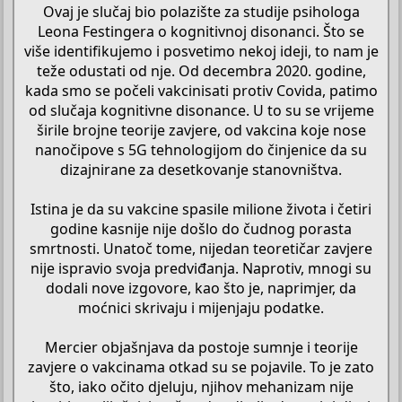
Ovaj je slučaj bio polazište za studije psihologa
Leona Festingera o kognitivnoj disonanci. Što se
više identifikujemo i posvetimo nekoj ideji, to nam je
teže odustati od nje. Od decembra 2020. godine,
kada smo se počeli vakcinisati protiv Covida, patimo
od slučaja kognitivne disonance. U to su se vrijeme
širile brojne teorije zavjere, od vakcina koje nose
nanočipove s 5G tehnologijom do činjenice da su
dizajnirane za desetkovanje stanovništva.
Istina je da su vakcine spasile milione života i četiri
godine kasnije nije došlo do čudnog porasta
smrtnosti. Unatoč tome, nijedan teoretičar zavjere
nije ispravio svoja predviđanja. Naprotiv, mnogi su
dodali nove izgovore, kao što je, naprimjer, da
moćnici skrivaju i mijenjaju podatke.
Mercier objašnjava da postoje sumnje i teorije
zavjere o vakcinama otkad su se pojavile. To je zato
što, iako očito djeluju, njihov mehanizam nije