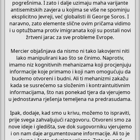
pogrešnima. I zato i dalje uzimaju maha varijante
antisemitskih zavjera u kojima se više ne spominju
eksplicitno Jevreji, već globalisti ili George Soros. I
naravno, zato elemente slične ovim pričama vidimo
i u optužbama protiv imigranata koji su postali novi
žrtveni jarac za sve probleme Evrope.
Mercier objašnjava da nismo ni tako lakovjerni niti
lako manipulirani kao što se činimo. Naprotiv,
imamo niz kognitivnih mehanizama koji procjenjuju
informacije koje primamo i koji nam omogućuju da
budemo otvoreni i budni. Ali ti mehanizmi zakažu
kada se susrećemo sa složenim i kontraintuitivnim
informacijama, što nas ponekad tjera da vjerujemo
u jednostavna rješenja temeljena na predrasudama.
Ipak, dodaje, kad smo u krivu, možemo to ispraviti,
prije svega zahvaljujući razgovoru. Otvoreni smo za
nove ideje i gledišta, sve dok sugovorniku vjerujemo
i on nam daje argumentovane informacije. Ali to je