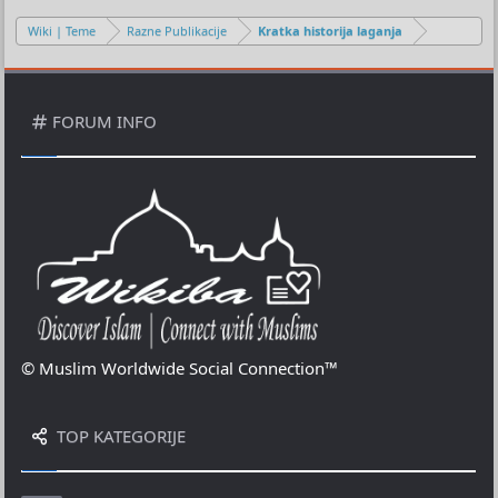
Wiki | Teme
Razne Publikacije
Kratka historija laganja
FORUM INFO
© Muslim Worldwide Social Connection™
TOP KATEGORIJE