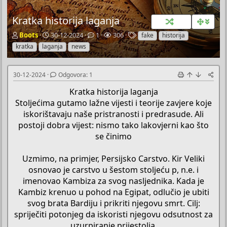
Kratka historija laganja
P
P
O
P
O
Boots
30-12-2024
1
306
fake
historija
o
o
d
r
z
kratka
laganja
news
k
č
g
e
n
r
e
o
g
a
e
t
v
l
k
30-12-2024
Odgovora: 1
t
n
o
e
e
a
i
r
d
Kratka historija laganja
č
d
a
a
Stoljećima gutamo lažne vijesti i teorije zavjere koje
T
a
iskorištavaju naše pristranosti i predrasude. Ali
e
t
postoji dobra vijest: nismo tako lakovjerni kao što
m
u
e
m
se činimo
Uzmimo, na primjer, Persijsko Carstvo. Kir Veliki
osnovao je carstvo u šestom stoljeću p, n.e. i
imenovao Kambiza za svog nasljednika. Kada je
Kambiz krenuo u pohod na Egipat, odlučio je ubiti
svog brata Bardiju i prikriti njegovu smrt. Cilj:
spriječiti potonjeg da iskoristi njegovu odsutnost za
uzurpiranje prijestolja.