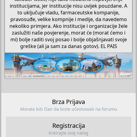
institucijama, jer institucije nisu uvijek pouzdane. A
to uključuje vladu, farmaceutske kompanije,
pravosuđe, velike kompnije i medije, da navedemo
nekoliko primjera. Ako institucije i organizacije žele
zaslužiti naše povjerenje, morat će (morat ćemo i
mi) bolje raditi svoj posao i bolje objašnjavati svoje
greške (ali ja sam za danas gotov). EL PAIS​
Brza Prijava
Morate biti član da biste učestvovali na forumu
Registracija
Kreirajte svoj nalog