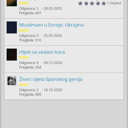
5
Boots
1 Ocjena
.
Odgovora
5
28-05-2025
0
Pregleda
497
0
s
t
Muslimani u Evropi: Ukrajina
a
Boots
r
(
Odgovora
3
25-05-2025
s
Pregleda
310
)
Hljeb sa sedam kora
Boots
Odgovora
0
30-12-2024
Pregleda
204
Život i djelo španskog genija
Boots
Odgovora
2
18-10-2024
Pregleda
409