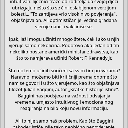
intuitivan: liječnici traže od roditelja da svojoj djeci
ubrizgaju nešto što se čini oslabljenom verzijom
bolesti... "To zahtijeva vrlo visok nivo povjerenja",
objašnjava on. Ali optimističan je: većina građana
vjeruje nauci i vakciniše se.
Ipak, laži mogu učiniti mnogo štete, čak i ako u njih
vjeruje samo nekolicina. Pogotovo ako jedan od tih
nekoliko postane američki ministar zdravstva, kao
što to namjerava učiniti Robert F. Kennedy Jr.
Šta možemo učiniti suočeni sa svim tim prevarama?
Naravno, možemo biti kritičniji prema onome što
nam se govori i u što vjerujemo, kao što objašnjava
filozof Julian Baggini, autor „Kratke historije istine“.
Baggini nas podsjeća na važnost odvajanja
vremena, umjesto intuitivnog i emocionalnog
reagiranja na bilo koju novu informaciju.
Ali to nije samo naš problem. Kao što Baggini
također ističe, nije tako neobično nepovjerenje