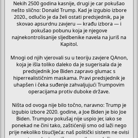
Nekih 2500 godina kasnije, drugi je car pokušao
nešto slično: Donald Trump. Kad je izgubio izbore
2020., odlučio je da želi ostati predsjednik, pa je
skovao apsurdnu zavjeru — krađu izbora — i
pokušao pobunu koja je njegove
najnekontrolisanije sljedbenike navela na juriš na
Kapitol.
Mnogi od njih vjerovali su u teoriju zavjere QAnon,
koja je išla toliko daleko da je sugerisala da je
predsjednik Joe Biden zapravo glumac s
hiperrealističnim maskama. Pravi predsjednik je
uhapšen i čeka suđenje zahvaljujući Trumpovim
operacijama protiv duboke države.
Ništa od ovoga nije bilo točno, naravno: Trump je
izgubio izbore 2020. godine, a Joe Biden je bio Joe
Biden. Trumpov pokušaj nije uspio jer, iako se
ponekad ne čini tako, zaštićeniji smo od laži nego
prije nekoliko tisućljeća: naš politički sistem ne ovisi