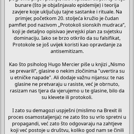
bunare (što je objašnjavalo epidemije) i teorija
zavjere koje uključuju tajne sastanke i rituale. Na
primjer, početkom 20. stoljeća kružio je čudan
pamflet pod nazivom „Protokoli sionskih mudraca“,
koji je detaljno opisivao jevrejski plan za svjetsku
dominaciju. Iako se brzo otkrilo da su falsifikat,
Protokole se još uvijek koristi kao opravdanje za
antisemitizam.
Kao što psiholog Hugo Mercier piše u knjizi „Nismo
se prevarili“, glasine o nekim zločinima "uvertira su
u etničke napade". Ali dodaje važnu nijansu: te nas
glasine ne pretvaraju u rasiste, već je obrnuto,
rasizam nas tjera da vjerujemo u te glasine, bilo da
su klevete ili protokoli.
I zato su demagozi uspješni (mislimo na Brexit ili
proces osamostaljenja): ne zato što su vrlo spretni u
propagandi, već zato što odgovaraju na zahtjeve
koji već postoje u društvu, koliko god nam se činili