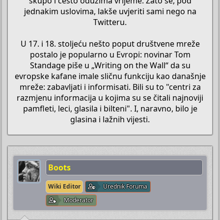
skupo i često oduzima vrijeme. Zato se, pod
jednakim uslovima, lakše uvjeriti sami nego na
Twitteru.
U 17. i 18. stoljeću nešto poput društvene mreže
postalo je popularno u Evropi: novinar Tom
Standage piše u „Writing on the Wall“ da su
evropske kafane imale sličnu funkciju kao današnje
mreže: zabavljati i informisati. Bili su to "centri za
razmjenu informacija u kojima su se čitali najnoviji
pamfleti, leci, glasila i bilteni". I, naravno, bilo je
glasina i lažnih vijesti.​
Boots
Wiki Editor
Urednik Foruma
Moderator