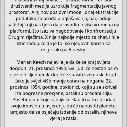
društvenih medija uzrokuje fragmentaciju javnog
prostora“. A njihov poslovni model, onaj ekstrakcije
podataka za prodaju oglašavanja, nagrađuje
sadržaj koji nas tjera da provodimo više vremena na
platformi, što izaziva negodovanje i konfrontaciju.
Drugim riječima, X nije najbolje mjesto za chat, i nije
iznenađujuće da je toliko njegovih korisnika
migriralo na Bluesky.
Marian Keech najavila je da će se kraj svijeta
dogoditi 21. prosinca 1954. Svi ljudi će nestati osim
njezinih sljedbenika koje će spasiti svemirski brod.
Iako je svijet više-manje ostao na nogama 22.
prosinca 1954. godine, poklonici, koji su se skrivali
iza pogrešne procjene, ostali su predani cilju.
Posebno oni koji su najviše kladili na to i prodali
svoju imovinu u uvjerenju da će napustiti planetu:
umjesto da se osjećaju izdanije od ostalih, njihova
vjera je rasla.