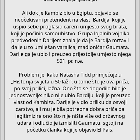
Ali dok je Kambiz bio u Egiptu, pojavio se
neočekivani pretendent na vlast: Bardija, koji je
uspio sebe proglasiti carem umjesto svog brata,
koji je počinio samoubistvo. Grupa lojalnih vojnika
predvođenih Darijem znala je da je Bardija mrtav i
da je u to umiješan varalica, mađioničar Gaumata.
Darije ga je ubio i preuzeo prijestolje umjesto njega
521. pr. n.e.
Problem je, kako Natasha Tidd primjećuje u
„Historija svijeta u 50 laži“, u tome što je ova priča,
po svoj prilici, lažna. Ono što se dogodilo bilo je
jednostavnije: niko nije ubio Bardiju, koji je preuzeo
vlast od Kambiza. Darije je vidio priliku da osvoji
carstvo, ali mu je bila potrebna dobra priča da
legitimizira ono što nije ništa više od državnog
udara i odlučio je izmisliti Gaumatu, sgtoji na
početku članka koji je objavio El Pais.