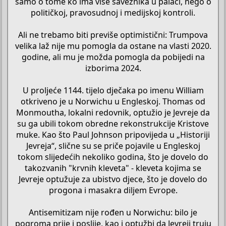
samo o tome ko ima više saveznika u palači, nego o
političkoj, pravosudnoj i medijskoj kontroli.
Ali ne trebamo biti previše optimistični: Trumpova
velika laž nije mu pomogla da ostane na vlasti 2020.
godine, ali mu je možda pomogla da pobijedi na
izborima 2024.
U proljeće 1144. tijelo dječaka po imenu William
otkriveno je u Norwichu u Engleskoj. Thomas od
Monmoutha, lokalni redovnik, optužio je Jevreje da
su ga ubili tokom obredne rekonstrukcije Kristove
muke. Kao što Paul Johnson pripovijeda u „Historiji
Jevreja“, slične su se priče pojavile u Engleskoj
tokom slijedećih nekoliko godina, što je dovelo do
takozvanih "krvnih kleveta" - kleveta kojima se
Jevreje optužuje za ubistvo djece, što je dovelo do
progona i masakra diljem Evrope.
Antisemitizam nije rođen u Norwichu: bilo je
pogroma prije i poslije, kao i optužbi da Jevreji truju