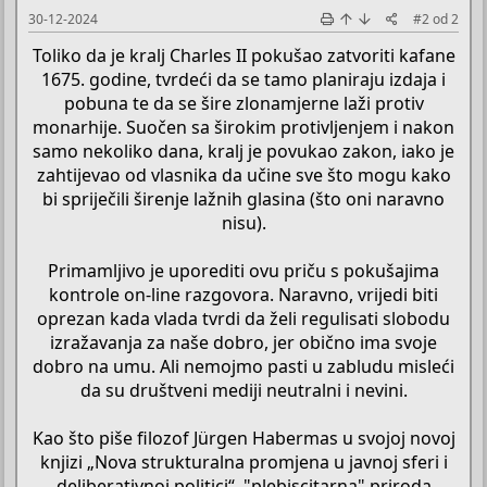
30-12-2024
#2
od
2
Toliko da je kralj Charles II pokušao zatvoriti kafane
1675. godine, tvrdeći da se tamo planiraju izdaja i
pobuna te da se šire zlonamjerne laži protiv
monarhije. Suočen sa širokim protivljenjem i nakon
samo nekoliko dana, kralj je povukao zakon, iako je
zahtijevao od vlasnika da učine sve što mogu kako
bi spriječili širenje lažnih glasina (što oni naravno
nisu).
Primamljivo je uporediti ovu priču s pokušajima
kontrole on-line razgovora. Naravno, vrijedi biti
oprezan kada vlada tvrdi da želi regulisati slobodu
izražavanja za naše dobro, jer obično ima svoje
dobro na umu. Ali nemojmo pasti u zabludu misleći
da su društveni mediji neutralni i nevini.
Kao što piše filozof Jürgen Habermas u svojoj novoj
knjizi „Nova strukturalna promjena u javnoj sferi i
deliberativnoj politici“, "plebiscitarna" priroda