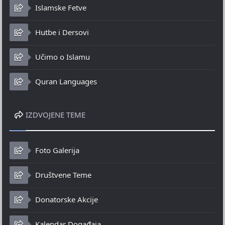
Islamske Fetve
Hutbe i Dersovi
Učimo o Islamu
Quran Languages
IZDVOJENE TEME
Foto Galerija
Društvene Teme
Donatorske Akcije
Kalendar Događaja